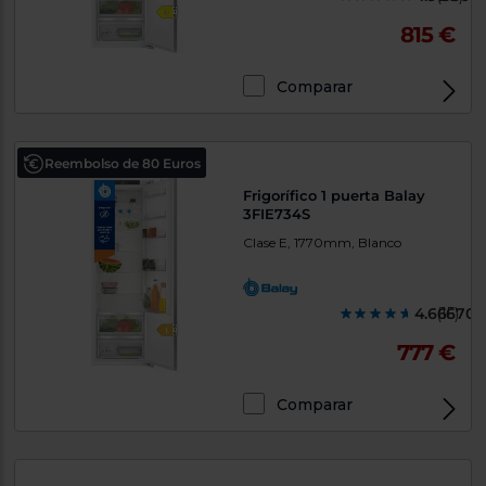
815 €
Comparar
Reembolso de 80 Euros
Frigorífico 1 puerta Balay
3FIE734S
Clase E, 1770mm, Blanco
4.666700
(15)
777 €
Comparar