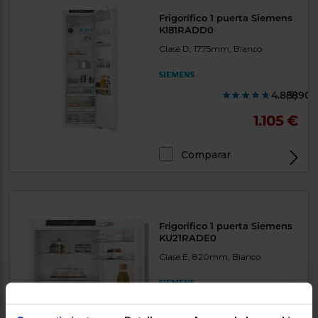
Frigorífico 1 puerta Siemens
KI81RADD0
Clase D, 1775mm, Blanco
4.888900
(9)
1.105 €
Comparar
Frigorífico 1 puerta Siemens
KU21RADE0
Clase E, 820mm, Blanco
4.000000
(1)