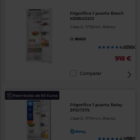
Frigorífico 1 puerta Bosch
KIR81ADD0
Clase D, 1775mm, Blanco
4.875000
(24)
918 €
Comparar
Reembolso de 80 Euros
Frigorífico 1 puerta Balay
3FID737S
Clase D, 1775mm, Blanco
4.913800
(58)