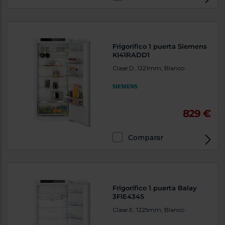
Priorizamos
la entrega
con
nuestros
propios
instaladores
Frigorífico 1 puerta Siemens
Te
KI41RADD1
mostramos
tu tienda
Clase D, 1221mm, Blanco
más
cercana
Ahorramos
en
combustible
829 €
y
cuidamos
el planeta
Comparar
VALIDAR
O
también
Frigorífico 1 puerta Balay
puedes:
3FIE434S
Iniciar
Clase E, 1225mm, Blanco
Registrarse
sesión