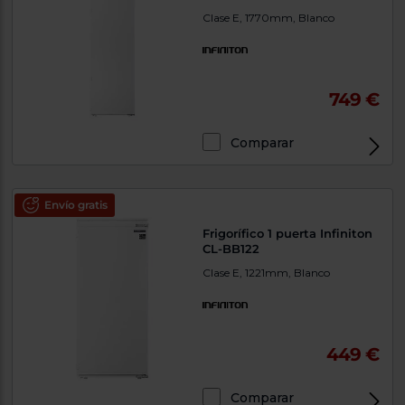
tá
ti
Clase E, 1770mm, Blanco
p
y
us
lo
con
g
mejor
d
plazo
749 €
to
de
y
ar
entrega
Comparar
¿Por
qué
Envío gratis
te
pedimos
Frigorífico 1 puerta Infiniton
tu
CL-BB122
código
Clase E, 1221mm, Blanco
postal?
Productos
con
entrega
en
24
449 €
horas
y/o
los más
cercanos
Comparar