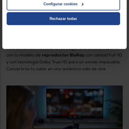
Configurar cookies
Además, podrás hacerte tanto con un
reproductor
BluRay portátil
como con un
reproductor DVD
Rechazar todas
pequeño.
Así, aunque se trate de un dispositivo más que
añadir al espacio disponible en tu mueble del televisor, el
espacio ocupado será el mínimo posible.
Podrás también instalar en tu hogar una calidad superior
con tu modelo de
reproductor BluRay
con calidad Full HD
y con tecnología Dolby True HD para un sonido impecable.
Convertirás tu salón en una auténtica sala de cine.