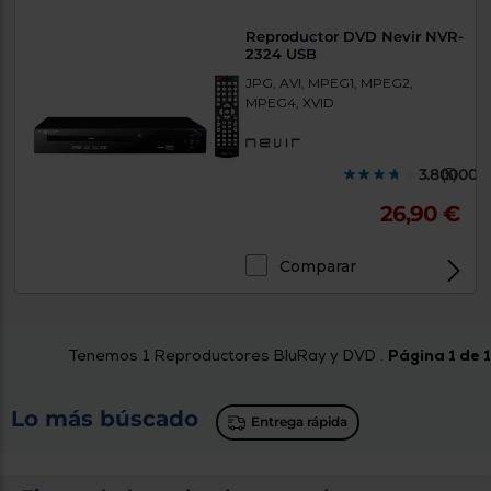
tá
ti
p
Reproductor DVD Nevir NVR-
y
us
2324 USB
lo
con
JPG, AVI, MPEG1, MPEG2,
g
mejor
d
MPEG4, XVID
plazo
to
de
y
ar
entrega
3.800000
(5)
26,90 €
¿Por
qué
te
Comparar
pedimos
tu
código
postal?
Tenemos
1
Reproductores BluRay y DVD .
Página 1 de 1
Productos
con
entrega
Lo más búscado
en
24
Entrega rápida
horas
y/o
los más
cercanos