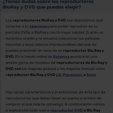
Priorizamos
¿Tienes dudas sobre los reproductores
la entrega
BluRay y DVD que puedes elegir?
con
nuestros
propios
Los
reproductores BluRay y DVD
son dispositivos que
instaladores
Te
conectar a tu
televisión
para poder reproducir en su
mostramos
pantalla DVDs o BluRays con la mejor calidad. Si eres un
tu tienda
más
auténtico cinéfilo y te encanta coleccionar tus películas
cercana
favoritas y esos clásicos imprescindibles del cine, no
Ahorramos
en
puedes prescindir en casa de un
reproductor Blu Ray y
combustible
DVD.
En la tienda online de
Euronics
econtrarás una
y
cuidamos
el planeta
amplia gama de modelos de
reproductores de Blu Ray y
DVD con
los mejores precios y las mejores marcas como
VALIDAR
reproductor Blu Ray y DVD
LG
,
Panasonic
o
Sony
.
O
también
Hay varias características y prestaciones de este tipo de
puedes:
reproductores que debes tener en cuenta a la hora de
comprar el que más te convenga. A continucación, vamos
Iniciar
Registrarse
sesión
a explicártelo todo sobre
reproductor DVD
o Blu Ray