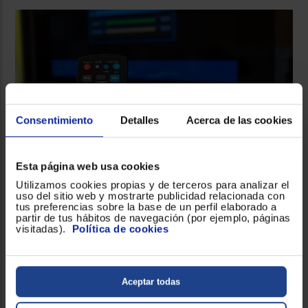
Consentimiento
Detalles
Acerca de las cookies
Esta página web usa cookies
Utilizamos cookies propias y de terceros para analizar el
Comodidades de los reproductores BluRay y
uso del sitio web y mostrarte publicidad relacionada con
DVD
tus preferencias sobre la base de un perfil elaborado a
partir de tus hábitos de navegación (por ejemplo, páginas
Con tus
reproductores BluRay y DVD
podrás visionar en
visitadas).
Política de cookies
la comodidad de tu hogar todos los contenidos que
desees, incluso conectándote a internet a través del
reproductor, o empleando otros dispositivos vinculados
Aceptar todas
de forma inalámbrica o mediante USB o HDMI.