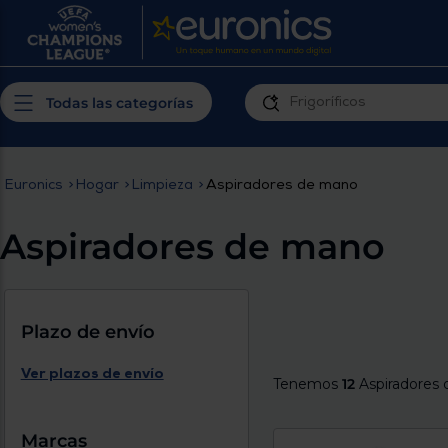
¿Por qué t
Produ
Personaliza tu
cerc
Todas las categorías
experiencia de
Prior
compra
insta
Euronics
>
Hogar
>
Limpieza
>
Aspiradores de mano
Introduce tu código postal para
Te m
conocer los productos más cercanos a
Aspiradores de mano
ti y con mejor plazo de entrega
Ahor
plan
Plazo de envío
Ver plazos de envío
Tenemos
12
Aspiradores
Inicia
Marcas