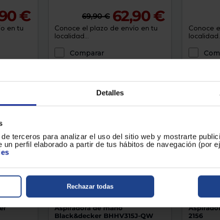
,90 €
62,90 €
69,90 €
o en tu
Conoce el plazo de envío en tu
Conoce el
localidad...
localidad..
Comparar
Com
Detalles
s
de terceros para analizar el uso del sitio web y mostrarte publi
 un perfil elaborado a partir de tus hábitos de navegación (por 
ies
Rechazar todas
er
Aspiradora de mano
Aspirado
Black&decker BHHV315J-QW
2156