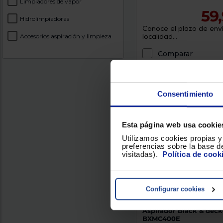
Limpiadores de vapor
59
Hidrolimpiadoras
Conoce el plazo de enví
Accesorios aspiración y limpieza
localidad...
Comparar
Consentimiento
Esta página web usa cookie
Utilizamos cookies propias y 
preferencias sobre la base de
visitadas).
Política de cook
Configurar cookies
Aspirador Black & deck
BXMC400E