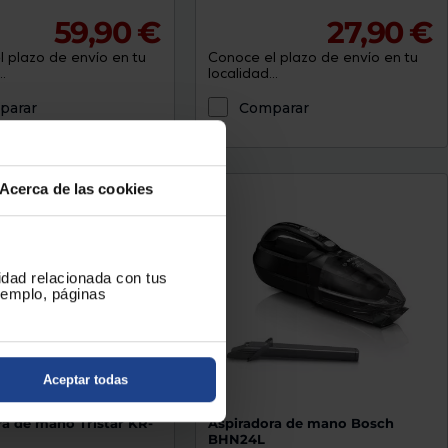
59,90 €
27,90 €
 plazo de envío en tu
Conoce el plazo de envío en tu
.
localidad...
parar
Comparar
Acerca de las cookies
cidad relacionada con tus
ejemplo, páginas
Aceptar todas
ra de mano Tristar KR-
Aspiradora de mano Bosch
BHN24L