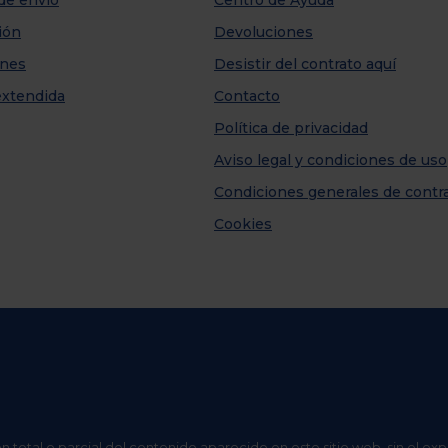
de envío
Centro de Ayuda
ión
Devoluciones
nes
Desistir del contrato aquí
extendida
Contacto
Política de privacidad
Aviso legal y condiciones de uso
Condiciones generales de contr
Cookies
n total o parcial del contenido aparecido en este sitio web, sin el ex