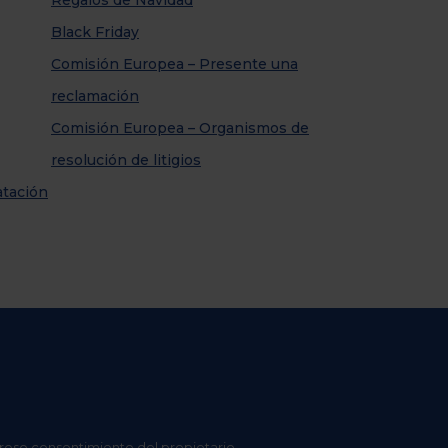
Regalos de Navidad
Black Friday
Comisión Europea – Presente una
reclamación
Comisión Europea – Organismos de
resolución de litigios
atación
preso consentimiento del propietario.