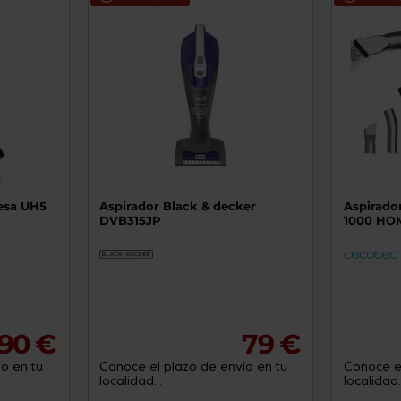
de
dispositivos
táctiles
pueden
usar
los
gestos
de
tocar
y
arrastrar.
esa UH5
Aspirador Black & decker
Aspirado
DVB315JP
1000 HO
,90 €
79 €
o en tu
Conoce el plazo de envío en tu
Conoce el
localidad...
localidad..