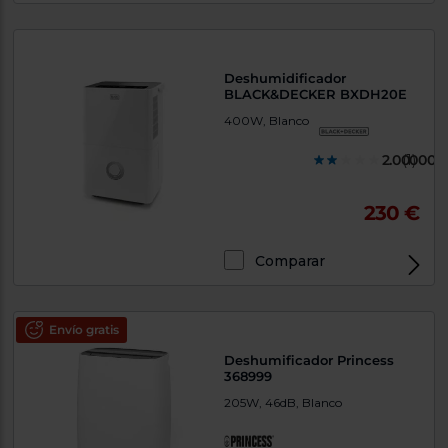
Deshumidificador
BLACK&DECKER BXDH20E
400W, Blanco
2.000000
(1)
230 €
Comparar
Envío gratis
Deshumificador Princess
368999
205W, 46dB, Blanco