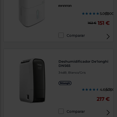
5.000000
(1)
151 €
162 €
Comparar
Deshumidificador De'longhi
DNS65
34dB, Blanco/Gris
4.640000
(50)
217 €
Comparar