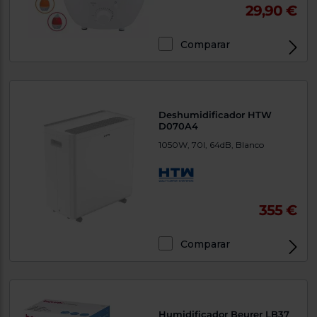
29,90 €
Comparar
Deshumidificador HTW
D070A4
1050W, 70l, 64dB, Blanco
355 €
Comparar
Humidificador Beurer LB37