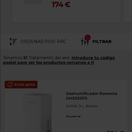
174 €
tá
ti
p
y
us
lo
con
g
mejor
d
plazo
to
de
y
FILTRAR
ar
entrega
Tenemos
91
Tratamiento del aire.
Introduce tu código
¿Por
postal para ver los productos cercanos a ti
qué
te
pedimos
tu
código
Envío gratis
postal?
Deshumificador Rowenta
DH5250F0
Productos
con
300W, 3 L, Blanco
entrega
en
24
horas
y/o
los más
cercanos