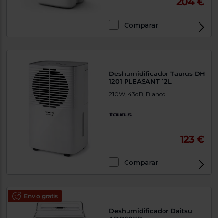
204 €
Priorizamos
la entrega
con
nuestros
Comparar
propios
instaladores
Te
mostramos
tu tienda
más
Deshumidificador Taurus DH
cercana
1201 PLEASANT 12L
Ahorramos
en
210W, 43dB, Blanco
combustible
y
cuidamos
el planeta
123 €
VALIDAR
Comparar
O
también
puedes:
Envío gratis
Iniciar
Registrarse
Deshumidificador Daitsu
sesión