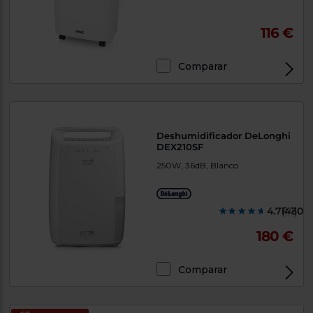
116 €
Comparar
Deshumidificador DeLonghi
DEX210SF
250W, 36dB, Blanco
4.714300
(14)
180 €
Comparar