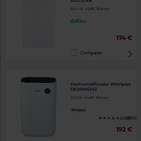
ADD20XB
500 W, 42dB, Blanco
174 €
Comparar
Deshumidificador Whirlpool
DE20W5252
420W, 44dB, Blanco
5.000000
(1)
192 €