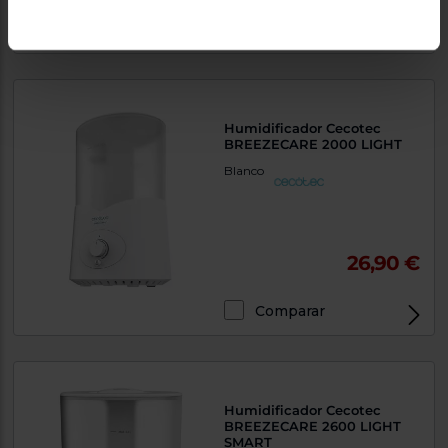
Comparar
Humidificador Cecotec
BREEZECARE 2000 LIGHT
Blanco
26,90 €
Comparar
Humidificador Cecotec
BREEZECARE 2600 LIGHT
SMART