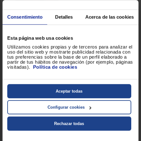
Difusor de aromas Cecotec
PUREAROMA 550
CONNECTED BLACK WOODY
Consentimiento
Detalles
Acerca de las cookies
Negro/Madera
Esta página web usa cookies
37,90 €
Utilizamos cookies propias y de terceros para analizar el
uso del sitio web y mostrarte publicidad relacionada con
tus preferencias sobre la base de un perfil elaborado a
Comparar
partir de tus hábitos de navegación (por ejemplo, páginas
visitadas).
Política de cookies
Aceptar todas
Difusor de aromas Cecotec
PUREAROMA 550
CONNECTED WHITE
Configurar cookies
WOODY
Blanco/Madera
Rechazar todas
37,90 €