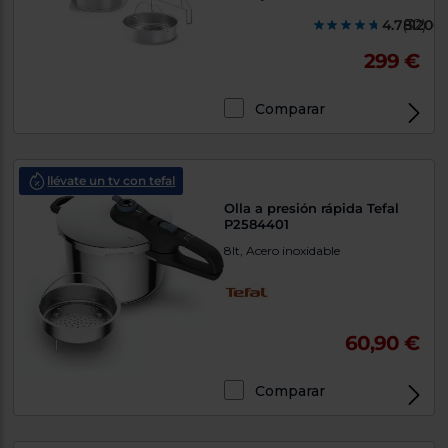
4.781200
(32)
299 €
Comparar
llévate un tv con tefal
Olla a presión rápida Tefal
P2584401
8lt, Acero inoxidable
60,90 €
Comparar