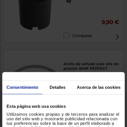
9,90 €
Comparar
Anillo de sellado para olla de
presión WMF PERFECT
Silicona
Consentimiento
Detalles
Acerca de las cookies
18,90 €
Esta página web usa cookies
Utilizamos cookies propias y de terceros para analizar el
Comparar
uso del sitio web y mostrarte publicidad relacionada con
tus preferencias sobre la base de un perfil elaborado a