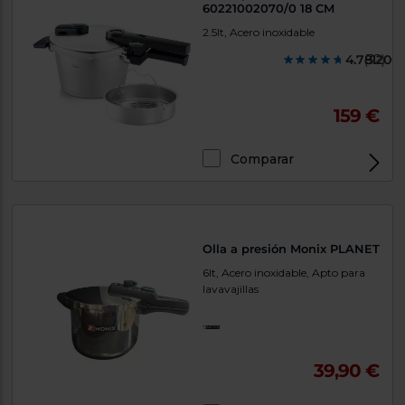
60221002070/0 18 CM
2.5lt, Acero inoxidable
4.781200
(32)
159 €
Comparar
Olla a presión Monix PLANET
6lt, Acero inoxidable, Apto para
lavavajillas
39,90 €