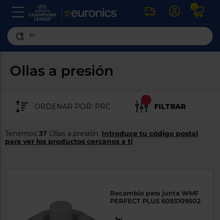
0
U
la
fe
Personaliza
ha
ar
tu
Ollas a presión
y
experiencia
ab
p
de
se
compra
lo
FILTRAR
re
Introduce
di
Pu
tu
in
Tenemos
37
Ollas a presión.
Introduce tu código postal
código
p
para ver los productos cercanos a ti
postal
ir
al
para
re
conocer
d
los
b
se
productos
Recambio para junta WMF
L
más
PERFECT PLUS 6093109502
us
cercanos
d
di
a