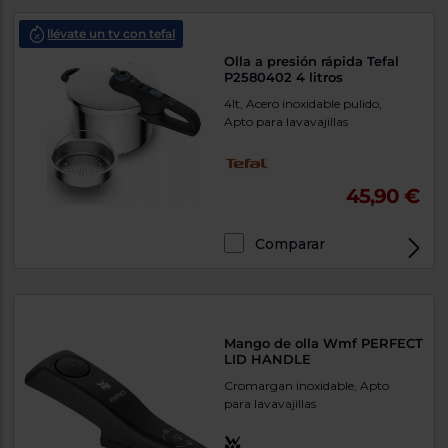
Priorizamos
la entrega
con
llévate un tv con tefal
nuestros
Olla a presión rápida Tefal
propios
P2580402 4 litros
instaladores
Te
4lt, Acero inoxidable pulido,
mostramos
Apto para lavavajillas
tu tienda
más
cercana
Ahorramos
45,90 €
en
combustible
y
cuidamos
el planeta
Comparar
VALIDAR
O
Mango de olla Wmf PERFECT
LID HANDLE
también
puedes:
Cromargan inoxidable, Apto
para lavavajillas
Iniciar
Registrarse
sesión