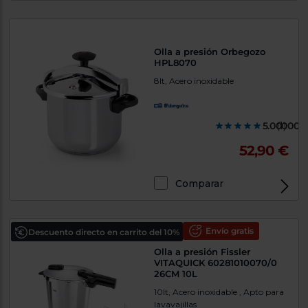
Olla a presión Orbegozo
HPL8070
8lt, Acero inoxidable
5.000000
(1)
52,90 €
Comparar
Envío gratis
Descuento directo en carrito del 10%
Olla a presión Fissler
VITAQUICK 60281010070/0
26CM 10L
10lt, Acero inoxidable , Apto para
lavavajillas