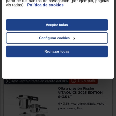
partir de tus hábitos de navegación (por ejemplo, páginas
visitadas).
Política de cookies
Olla de presión Orbegozo
HP4200
Aceptar todas
4lt, Acero inoxidable 18/10
Configurar cookies
53,90 €
Rechazar todas
Comparar
Envío gratis
Descuento directo en carrito del 10%
Olla a presión Fissler
VITAQUICK 2025 EDITION
6+3.5 LT
6 + 3.5lt, Acero inoxidable, Apto
para lavavajillas