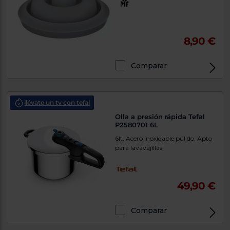
tá
ti
p
y
us
lo
con
8,90 €
g
mejor
d
plazo
to
de
y
Comparar
ar
entrega
llévate un tv con tefal
¿Por
qué
Olla a presión rápida Tefal
te
P2580701 6L
pedimos
6lt, Acero inoxidable pulido, Apto
tu
código
para lavavajillas
postal?
Productos
con
49,90 €
entrega
en
24
horas
y/o
Comparar
los más
cercanos