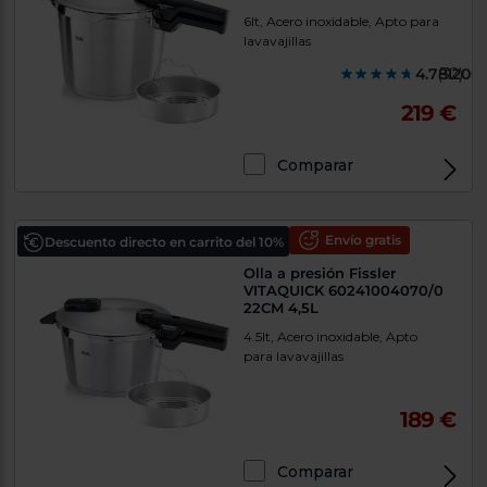
6lt, Acero inoxidable, Apto para
lavavajillas
4.781200
(32)
219 €
Comparar
Envío gratis
Descuento directo en carrito del 10%
Olla a presión Fissler
VITAQUICK 60241004070/0
22CM 4,5L
4.5lt, Acero inoxidable, Apto
para lavavajillas
189 €
Comparar