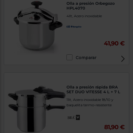
Olla a presión Orbegozo
HPL4070
4llt, Acero inoxidable
41,90 €
Comparar
Olla a presión rápida BRA
SET DUO VITESSE 4 L + 7 L
11lt, Acero inoxidable 18/10 y
baquelita termo-resistente
81,90 €