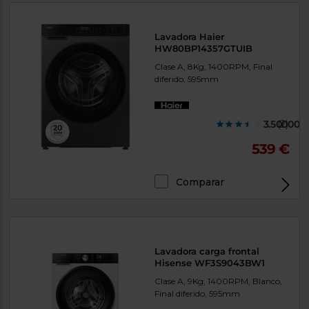
Lavadora Haier
HW80BP14357GTUIB
Clase A, 8Kg, 1400RPM, Final
diferido, 595mm
3.500000
(2)
539 €
Comparar
Lavadora carga frontal
Hisense WF3S9043BW1
Clase A, 9Kg, 1400RPM, Blanco,
Final diferido, 595mm