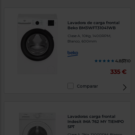
Lavadora de carga frontal
Beko BM3WFT31041WB
Clase A, 10Kg, 1400RPM,
Blanco, 600mm
4.857100
(7)
335 €
Comparar
Lavadoras carga frontal
Indesit IMA 762 MY TIEMPO
SPT
Clase A, 7Kg, 1200RPM, Blanco,