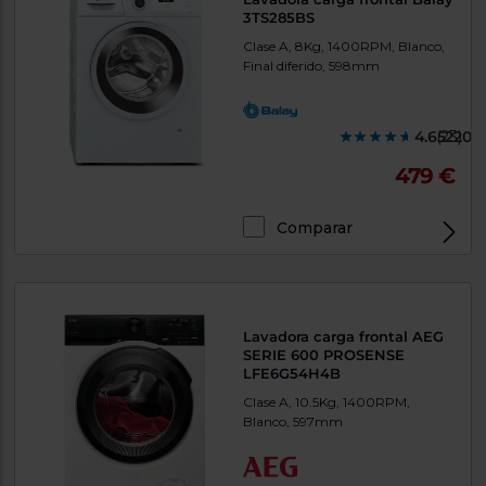
Priorizamos
3TS285BS
la entrega
con
Clase A, 8Kg, 1400RPM, Blanco,
nuestros
Final diferido, 598mm
propios
instaladores
Te
mostramos
4.652200
(23)
tu tienda
más
479 €
cercana
Ahorramos
en
Comparar
combustible
y
cuidamos
el planeta
VALIDAR
Lavadora carga frontal AEG
SERIE 600 PROSENSE
O
LFE6G54H4B
también
Clase A, 10.5Kg, 1400RPM,
puedes:
Blanco, 597mm
Iniciar
Registrarse
sesión