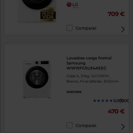
709 €
Comparar
Lavadora carga frontal
Samsung
WW10FG5U34AEEC
Clase A, 10Kg, 1400RPM,
Blanco, Final diferido, 600mm
5.000000
(1)
470 €
Comparar