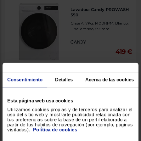
Lavadora Candy PROWASH
550
Clase A, 7Kg, 1400RPM, Blanco,
Final diferido, 595mm
419 €
Comparar
Consentimiento
Detalles
Acerca de las cookies
Lavadora Bosch
Esta página web usa cookies
WGG254ZEES
Utilizamos cookies propias y de terceros para analizar el
Clase A, 10Kg, 1400RPM,
uso del sitio web y mostrarte publicidad relacionada con
Blanco, 598mm
tus preferencias sobre la base de un perfil elaborado a
partir de tus hábitos de navegación (por ejemplo, páginas
visitadas).
Política de cookies
4.804900
(82)