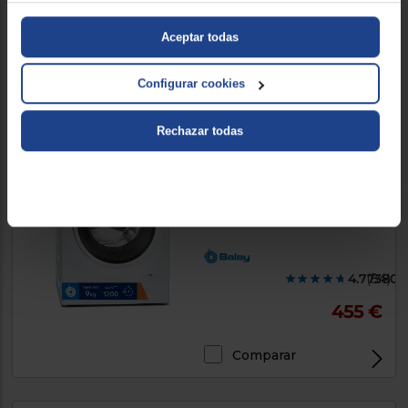
679 €
Aceptar todas
Comparar
Configurar cookies
Rechazar todas
Lavadora carga frontal Balay
3TS993BP
Clase A, 9Kg, 1200RPM, Blanco,
598mm
4.773800
(84)
455 €
Comparar