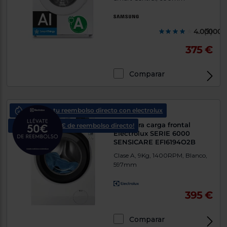
4.000000
(9)
375 €
Comparar
consigue tu reembolso directo con electrolux
Lavadora carga frontal
¡consigue 50€ de reembolso directo!
Electrolux SERIE 6000
SENSICARE EFI6194O2B
Clase A, 9Kg, 1400RPM, Blanco,
597mm
395 €
Comparar