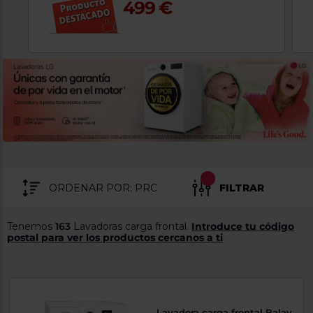
499 €
tá
ti
p
y
us
lo
con
g
mejor
d
plazo
to
de
y
ar
entrega
¿Por
qué
te
pedimos
FILTRAR
tu
código
postal?
Tenemos
163
Lavadoras carga frontal.
Introduce tu código
Productos
postal para ver los productos cercanos a ti
con
entrega
en
24
horas
y/o
los más
cercanos
Lavadora carga frontal Balay