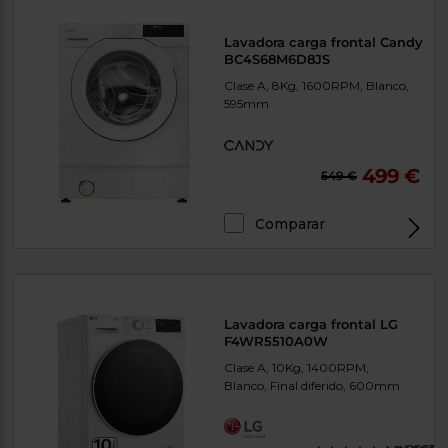
Lavadora carga frontal Candy
BC4S68M6D8JS
Clase A, 8Kg, 1600RPM, Blanco,
595mm
499 €
549 €
Comparar
Lavadora carga frontal LG
F4WR5510A0W
Clase A, 10Kg, 1400RPM,
Blanco, Final diferido, 600mm