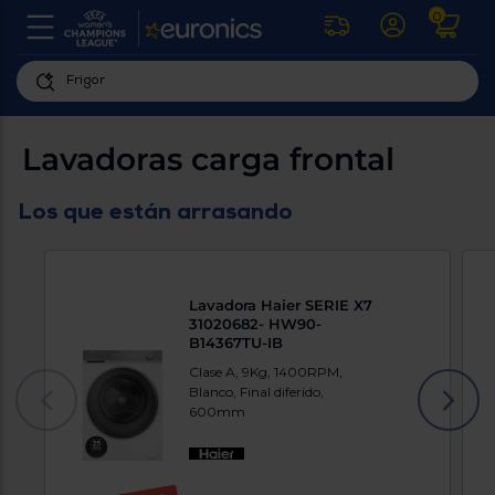
0
U
la
fe
Personaliza
ha
ar
tu
Lavadoras carga frontal
y
experiencia
ab
p
de
Los que están arrasando
se
compra
lo
re
Introduce
di
Pu
tu
in
Lavadora Haier SERIE X7
código
p
31020682- HW90-
postal
ir
B14367TU-IB
al
para
re
Clase A, 9Kg, 1400RPM,
conocer
d
Blanco, Final diferido,
los
b
600mm
se
productos
L
más
us
cercanos
d
di
a