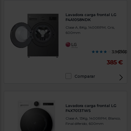
Lavadora carga frontal LG
F4A10S8NDK
Clase A, 8Kg, 1400RPM, Gris,
600mm
3.963600
(110)
385 €
Comparar
Lavadora carga frontal LG
F4X7013TWS
Clase A, 13Kg, 1400RPM, Blanco,
Final diferido, 600mm