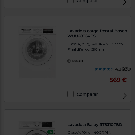
Comparar
Lavadora carga frontal Bosch
WUU28T64ES
Clase A, 8Kg, 1400RPM, Blanco,
Final diferido, 598mm
4.310300
(29)
569 €
Comparar
Lavadora Balay 3TS3107BD
Clase A, 10Kg, 1400RPM,