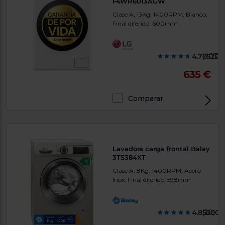
F4WR6013AGW
Clase A, 13Kg, 1400RPM, Blanco,
Final diferido, 600mm
4.705200
(4037)
635 €
Comparar
Lavadora carga frontal Balay
3TS384XT
Clase A, 8Kg, 1400RPM, Acero
Inox, Final diferido, 598mm
4.850000
(20)