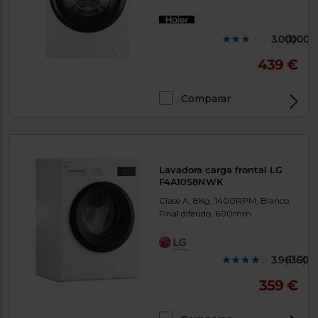
3.000000
(1)
439 €
Comparar
Lavadora carga frontal LG
F4A10S8NWK
Clase A, 8Kg, 1400RPM, Blanco,
Final diferido, 600mm
3.963600
(110)
359 €