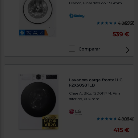
Blanco, Final diferido, 598mm
4.845600
(2953)
539 €
Comparar
Lavadora carga frontal LG
F2X50S8TLB
Clase A, 8Kg, 1200RPM, Final
diferido, 600mm
4.808400
(214)
415 €