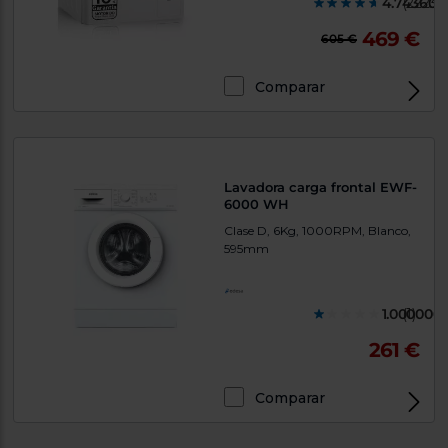
4.743600
(2223)
469 €
605 €
Comparar
Lavadora carga frontal EWF-
6000 WH
Clase D, 6Kg, 1000RPM, Blanco,
595mm
1.000000
(1)
261 €
Comparar