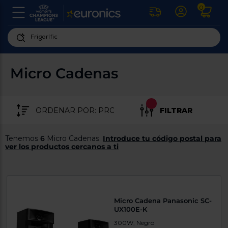
0
U
la
fe
Personaliza
ha
ar
tu
Micro Cadenas
y
experiencia
ab
p
de
se
compra
lo
FILTRAR
re
Introduce
di
Pu
tu
in
Tenemos
6
Micro Cadenas.
Introduce tu código postal para
código
p
ver los productos cercanos a ti
postal
ir
al
para
re
conocer
d
los
b
se
productos
Micro Cadena Panasonic SC-
L
más
UX100E-K
us
cercanos
d
300W, Negro
di
a