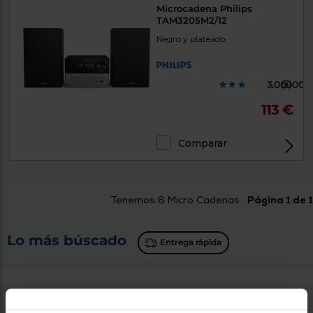
Microcadena Philips
TAM3205M2/12
Negro y plateado,
3.000000
(5)
113 €
Comparar
Tenemos
6
Micro Cadenas .
Página 1 de 1
Lo más búscado
Entrega rápida
¿Tienes dudas sobre la micro cadena que
necesitas para tu hogar?