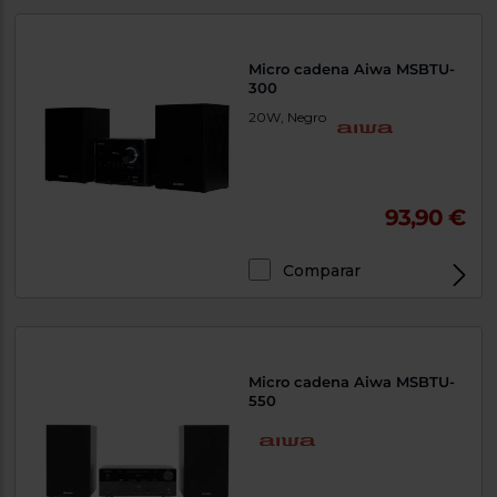
Priorizamos
la entrega
con
nuestros
Micro cadena Aiwa MSBTU-
propios
300
instaladores
Te
20W, Negro
mostramos
tu tienda
más
cercana
Ahorramos
93,90 €
en
combustible
y
cuidamos
el planeta
Comparar
VALIDAR
O
Micro cadena Aiwa MSBTU-
550
también
puedes:
Iniciar
Registrarse
sesión