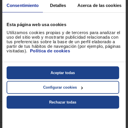
Consentimiento
Detalles
Acerca de las cookies
¿Están las Micro Cadenas de Euronics preparadas
para los asistentes de voz como Alexa o Google
Assistant?
Esta página web usa cookies
Utilizamos cookies propias y de terceros para analizar el
uso del sitio web y mostrarte publicidad relacionada con
Si busco instalar una Micro Cadena en la cocina o
tus preferencias sobre la base de un perfil elaborado a
en una oficina, ¿debo fijarme en alguna
partir de tus hábitos de navegación (por ejemplo, páginas
característica especial?
visitadas).
Política de cookies
¿Cómo influye la impedancia de los altavoces
(medida en ohmios) al Comprar Micro cadenas en
Aceptar todas
Euronics?
Configurar cookies
¿Qué garantía estándar ofrece Euronics para las
Micro Cadenas y qué incluye el soporte postventa?
Rechazar todas
¿Puedo conectar auriculares externos o un
subwoofer a mi Micro Cadena?