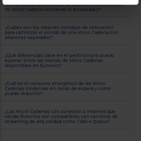
¿Cómo puedo personalizar la experiencia sonora de
mi Micro Cadena utilizando el ecualizador?
¿Cuáles son los mejores consejos de colocación
para optimizar el sonido de una Micro Cadena con
altavoces separados?
¿Qué diferencias clave en el perfil sonoro puedo
esperar entre las marcas de Micro Cadenas
disponibles en Euronics?
¿Cuál es el consumo energético de las Micro
Cadenas modernas en modo de espera y cómo
puedo reducirlo?
¿Las Micro Cadenas con conexión a internet que
vende Euronics son compatibles con servicios de
streaming de alta calidad como Tidal o Qobuz?