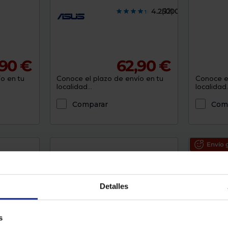
4.2500000
(12)
,90 €
62,90 €
o en tu
Conoce el plazo de envío en tu
Conoce el
localidad...
localidad..
Comparar
Com
Envío g
Detalles
s