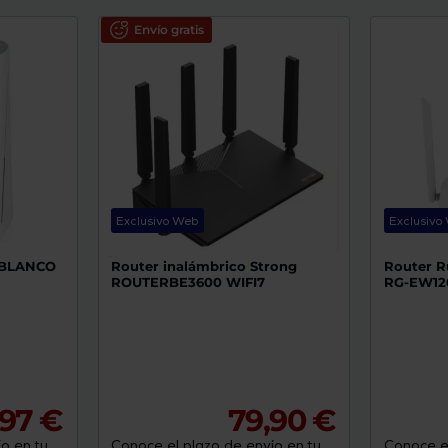
Envío gratis
Exclusivo Web
Exclusivo
 BLANCO
Router inalámbrico Strong
Router R
ROUTERBE3600 WIFI7
RG-EW12
97 €
79,90 €
o en tu
Conoce el plazo de envío en tu
Conoce el