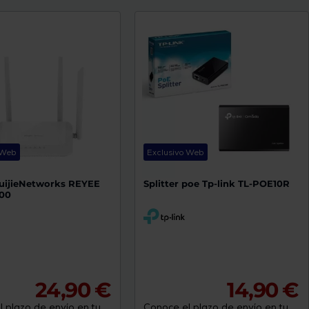
 Web
Exclusivo Web
uijieNetworks REYEE
Splitter poe Tp-link TL-POE10R
00
24,90 €
14,90 €
 plazo de envío en tu
Conoce el plazo de envío en tu