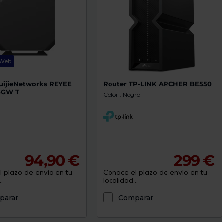
 Web
uijieNetworks REYEE
Router TP-LINK ARCHER BE550
5GW T
Color : Negro
94,90 €
299 €
 plazo de envío en tu
Conoce el plazo de envío en tu
.
localidad...
parar
Comparar