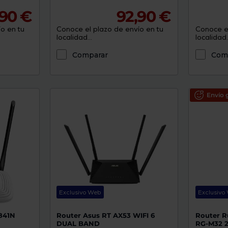
90 €
92,90 €
o en tu
Conoce el plazo de envío en tu
Conoce el
localidad...
localidad..
Comparar
Com
Envío g
Exclusivo Web
Exclusivo
841N
Router Asus RT AX53 WIFI 6
Router R
DUAL BAND
RG-M32 