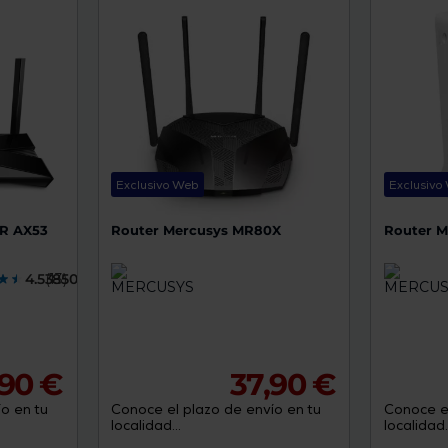
de
dispositivos
táctiles
pueden
usar
los
gestos
de
tocar
y
arrastrar.
Exclusivo Web
Exclusivo
R AX53
Router Mercusys MR80X
Router 
4.5385000
(13)
,90 €
37,90 €
o en tu
Conoce el plazo de envío en tu
Conoce el
localidad...
localidad..