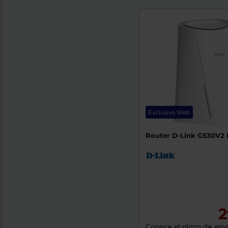
Exclusivo Web
Router D-Link G530V2
2
Conoce el plazo de enví