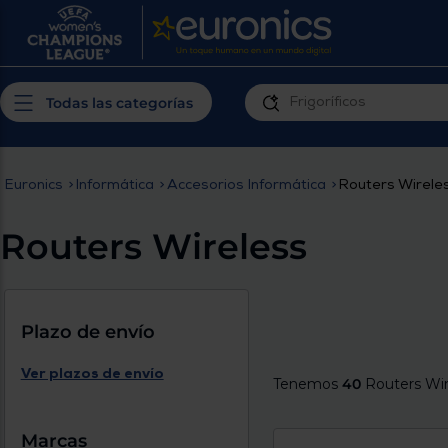
¿Por qué t
Produ
Personaliza tu
cerc
Todas las categorías
experiencia de
Prior
compra
insta
Euronics
>
Informática
>
Accesorios Informática
>
Routers Wirele
Introduce tu código postal para
Te m
conocer los productos más cercanos a
Routers Wireless
ti y con mejor plazo de entrega
Ahor
plan
Plazo de envío
Ver plazos de envío
Tenemos
40
Routers Wir
Inicia
Marcas