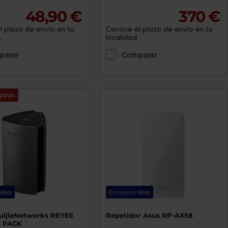
48,90 €
370 €
 plazo de envío en tu
Conoce el plazo de envío en tu
.
localidad...
parar
Comparar
ratis
 Web
Exclusivo Web
uijieNetworks REYEE
Repetidor Asus RP-AX58
2 PACK