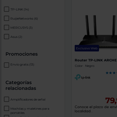
TP-LINK
(14)
RuijieNetworks
(6)
MERCUSYS
(3)
Asus
(2)
Exclusivo Web
Promociones
Router TP-LINK ARCHE
Envío gratis
(13)
Color : Negro
Categorías
relacionadas
79
Amplificadores de señal
Conoce el plazo de enví
Mochilas y maletines para
localidad...
portátiles