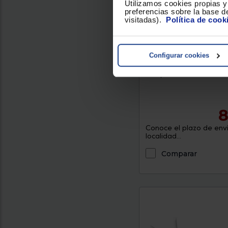
Utilizamos cookies propias y 
preferencias sobre la base de
Exclusivo Web
visitadas).
Política de cook
Switch Ubiquiti UNIFI 
PRO 24 POE
Configurar cookies
8
Conoce el plazo de enví
localidad...
Comparar