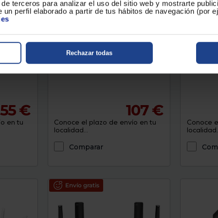
de terceros para analizar el uso del sitio web y mostrarte publi
 un perfil elaborado a partir de tus hábitos de navegación (por 
Exclusivo Web
Exclusivo
ies
SWITCH
Router TP-LINK ARCHER BE230
Router S
Rechazar todas
55 €
107 €
o en tu
Conoce el plazo de envío en tu
Conoce el
localidad...
localidad..
Comparar
Com
Envío gratis