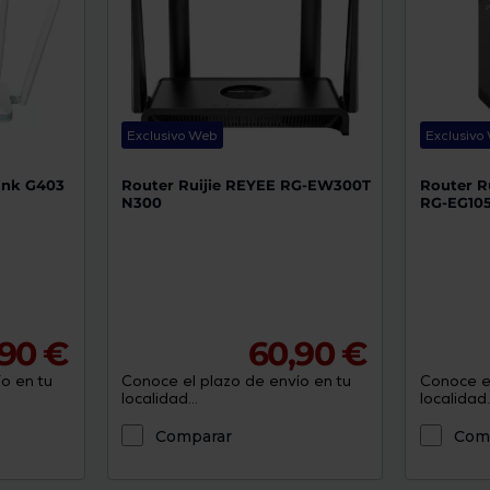
Exclusivo Web
Exclusivo
link G403
Router Ruijie REYEE RG-EW300T
Router R
N300
RG-EG10
,90 €
60,90 €
o en tu
Conoce el plazo de envío en tu
Conoce el
localidad...
localidad..
Comparar
Com