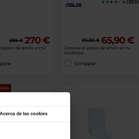
4.3333
(3)
270 €
65,90 €
285 €
70,90 €
 plazo de envío en tu
Conoce el plazo de envío en tu
.
localidad...
parar
Comparar
ratis
Acerca de las cookies