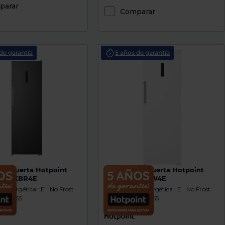
parar
Comparar
de garantía
5 años de garantía
co 1 puerta Hotpoint
Frigorífico 1 puerta Hotpoint
443 XBR4E
HPMLF 6443 W4E
ón Energética : E
No Frost
Clasificación Energética : E
No Frost
) : 1865
Altura (mm) : 1865