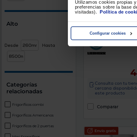
Utilizamos cookies propias y 
preferencias sobre la base de
visitadas).
Política de cook
Alto
Frigorífico 1 puerta Li
1400
Configurar cookies
Clasificación Energética : E
Altura (mm) : 850
Desde
Hasta
4
Consulta con tu tie
Categorías
cercana disponibili
relacionadas
este producto
Frigoríficos combi
Comparar
Frigoríficos Americanos
Frigoríficos de 2 puertas
Envío gratis
Mini Frigorificos