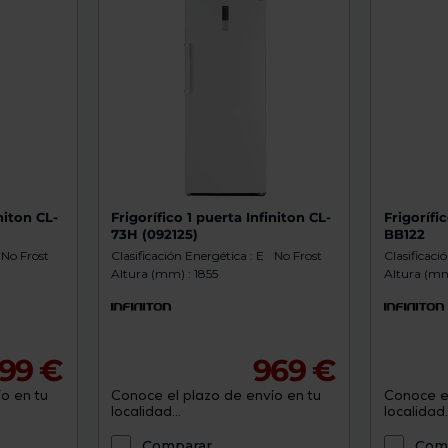
niton CL-
Frigorífico 1 puerta Infiniton CL-
Frigorífi
73H (092125)
BB122
No Frost
Clasificación Energética : E
No Frost
Clasificaci
Altura (mm) : 1855
Altura (mm)
99 €
969 €
o en tu
Conoce el plazo de envío en tu
Conoce el
localidad...
localidad..
Comparar
Com