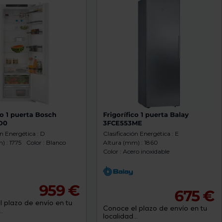
co 1 puerta Bosch
Frigorífico 1 puerta Balay
D0
3FCE553ME
ón Energética : D
Clasificación Energética : E
) : 1775
Color : Blanco
Altura (mm) : 1860
Color : Acero inoxidable
959 €
675 €
 plazo de envío en tu
Conoce el plazo de envío en tu
.
localidad...