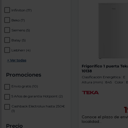
Infiniton
(17)
Beko
(7)
Siemens
(5)
Balay
(5)
Liebherr
(4)
+ Ver todas
Frigorífico 1 puerta Te
10138
Promociones
Clasificación Energética : E
Altura (mm) : 845
Color : 
Envío gratis
(10)
5 Años de garantía Hotpoint
(2)
Cashback Electrolux hasta 250€
(1)
Conoce el plazo de enví
localidad...
Precio