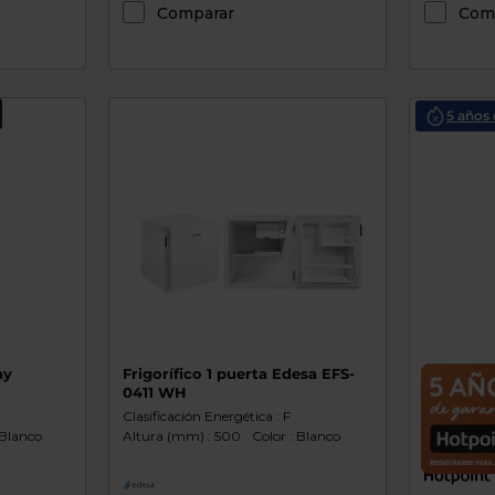
Comparar
Com
5 años 
ay
Frigorífico 1 puerta Edesa EFS-
Frigorífi
0411 WH
HPMLF 6
Clasificación Energética : F
Clasificaci
 Blanco
Altura (mm) : 500
Color : Blanco
Altura (mm