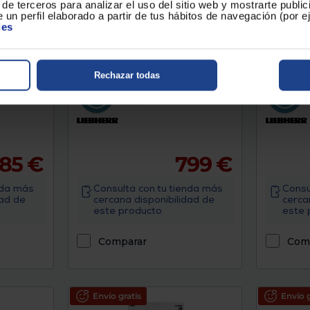
de terceros para analizar el uso del sitio web y mostrarte publi
 un perfil elaborado a partir de tus hábitos de navegación (por 
ies
ebherr RE
Frigorífico 1 puerta Liebherr SRD
Frigorífi
5220 PLUS
SRSFD 5
Rechazar todas
No Frost
Clasificación Energética : D
Clasificaci
Altura (mm) : 1855
Color : Blanco
Altura (mm
85 €
799 €
nda más
Consulta con tu tienda más
Consu
dad de
cercana disponibilidad de
cerca
este producto
este 
Comparar
Com
Envío gratis
Envío g