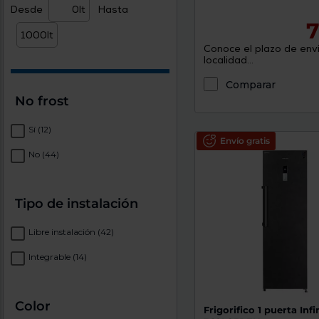
Desde
Hasta
7
Conoce el plazo de enví
localidad...
Comparar
No frost
Sí
(12)
Envío gratis
No
(44)
Tipo de instalación
Libre instalación
(42)
Integrable
(14)
Color
Frigorifico 1 puerta Infi