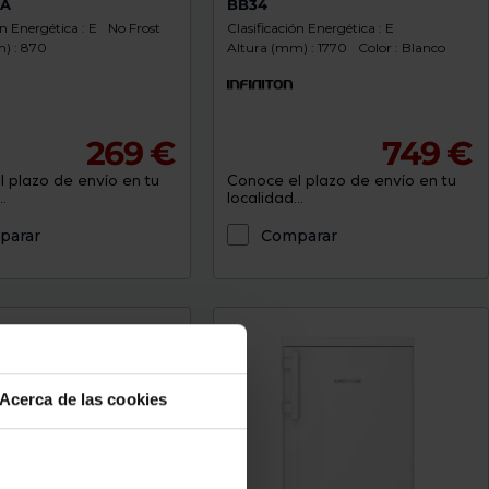
EA
BB34
ón Energética : E
No Frost
Clasificación Energética : E
) : 870
Altura (mm) : 1770
Color : Blanco
269 €
749 €
 plazo de envío en tu
Conoce el plazo de envío en tu
.
localidad...
parar
Comparar
Acerca de las cookies