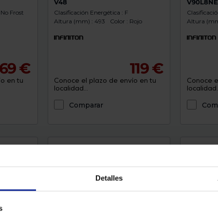
V48
V90L8N
No Frost
Clasificación Energética : F
Clasificaci
Altura (mm) : 493
Color : Rojo
Altura (mm
69 €
119 €
o en tu
Conoce el plazo de envío en tu
Conoce el
localidad...
localidad..
Comparar
Com
Detalles
s