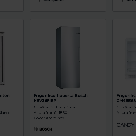
niton
Frigorífico 1 puerta Bosch
Frigorífi
KSV36FIEP
CM4SE6
Clasificación Energética : E
Clasificaci
Blanco
Altura (mm) : 1860
Altura (mm
Color : Acero Inox