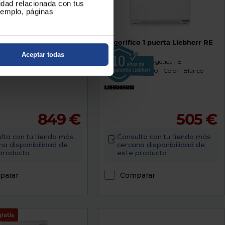
cidad relacionada con tus
ejemplo, páginas
co 1 puerta Liebherr
Frigorífico 1 puerta Liebherr RE
220
1401
Aceptar todas
ón Energética : D
Clasificación Energética : E
) : 1855
Color : Acero Inox
Altura (mm) : 680
Color : Blanco
849 €
505 €
lta con tu tienda más
Consulta con tu tienda más
na disponibilidad de
cercana disponibilidad de
producto
este producto
parar
Comparar
ratis