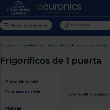
¿Por qué t
Produ
Personaliza tu
cerc
Todas las categorías
experiencia de
Prior
compra
insta
Euronics
>
Gran electrodoméstico
>
Frigoríficos y congeladores
>
Introduce tu código postal para
Te m
conocer los productos más cercanos a
Frigoríficos de 1 puerta
ti y con mejor plazo de entrega
Ahor
plan
Plazo de envío
Ver plazos de envío
Tenemos
56
Frigoríficos 
Inicia
Marcas