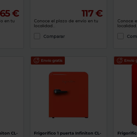
65 €
117 €
o en tu
Conoce el plazo de envío en tu
Conoce el
localidad...
localidad..
Comparar
Com
Envío gratis
Envío g
niton CL-
Frigorífico 1 puerta Infiniton CL-
Frigorifi