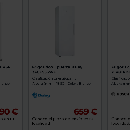
de
dispositivos
táctiles
pueden
usar
los
gestos
de
tocar
y
arrastrar.
ka RSR
Frigorifico 1 puerta Balay
Frigorífi
3FCE553WE
KIR81AD
Clasificación Energética : E
Clasificaci
Blanco
Altura (mm) : 1860
Color : Blanco
Altura (mm
190 €
659 €
o en tu
Conoce el plazo de envío en tu
Conoce el
localidad...
localidad..