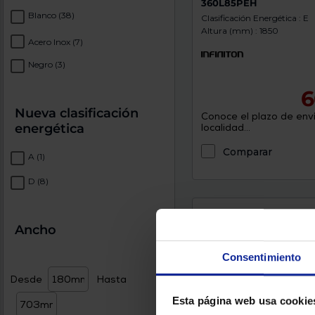
360L85PEH
Blanco
(38)
Clasificación Energética : E
Altura (mm) : 1850
Acero Inox
(7)
Negro
(3)
6
Nueva clasificación
Conoce el plazo de enví
energética
localidad...
Comparar
A
(1)
D
(8)
Ancho
Consentimiento
Desde
Hasta
Esta página web usa cookie