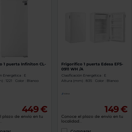
co 1 puerta Infiniton CL-
Frigorífico 1 puerta Edesa EFS-
0911 WH /A
ón Energética : E
Clasificación Energética : E
 : 1221
Color : Blanco
Altura (mm) : 835
Color : Blanco
449 €
149 €
 plazo de envío en tu
Conoce el plazo de envío en tu
.
localidad...
parar
Comparar