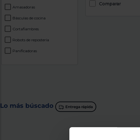
Comparar
Amasadoras
Básculas de cocina
Cortafiambres
Robots de repostería
Panificadoras
Lo más búscado
Entrega rápida