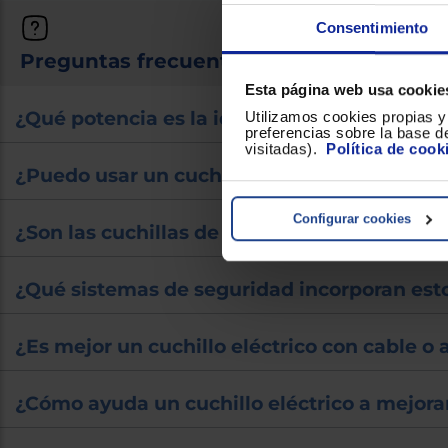
Consentimiento
Preguntas frecuentes sobre cuchillos el
Esta página web usa cookie
¿Qué potencia es la ideal para un cuchillo e
Utilizamos cookies propias y 
preferencias sobre la base de
visitadas).
Política de cook
¿Puedo usar un cuchillo eléctrico para cor
Configurar cookies
¿Son las cuchillas de los cuchillos eléctricos
¿Qué sistemas de seguridad incorporan est
¿Es mejor un cuchillo eléctrico con cable o 
¿Cómo ayuda un cuchillo eléctrico a mejorar