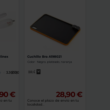
de
dispositivos
táctiles
pueden
usar
los
gestos
de
tocar
y
arrastrar.
linex
Cuchillo Bra A198021
Color : Negro, plateado, naranja
3.3000000
(20)
,90 €
28,90 €
o en tu
Conoce el plazo de envío en tu
localidad...