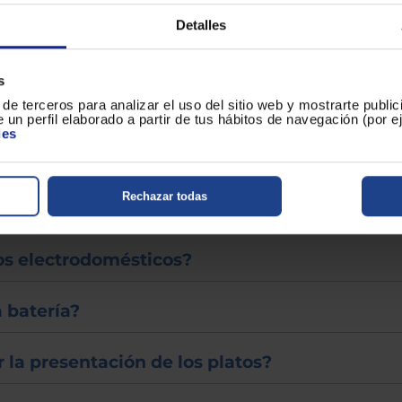
Detalles
éctricos
s
léctrico de cocina?
de terceros para analizar el uso del sitio web y mostrarte publi
 un perfil elaborado a partir de tus hábitos de navegación (por 
ies
tar alimentos congelados?
Rechazar todas
 aptas para lavavajillas?
os electrodomésticos?
a batería?
 la presentación de los platos?