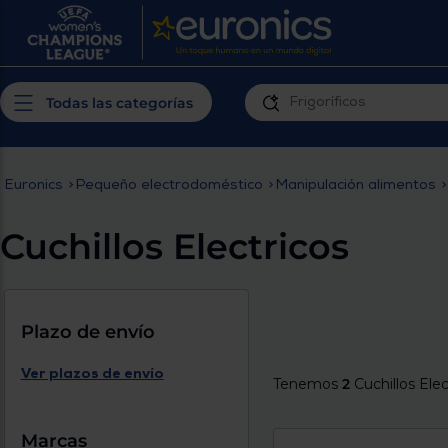
¿Por qué t
Produ
Personaliza tu
cerc
Todas las categorías
experiencia de
Prior
compra
insta
Euronics
>
Pequeño electrodoméstico
>
Manipulación alimentos
>
Introduce tu código postal para
Te m
conocer los productos más cercanos a
Cuchillos Electricos
ti y con mejor plazo de entrega
Ahor
plan
Plazo de envío
Ver plazos de envío
Tenemos
2
Cuchillos Elec
Inicia
Marcas