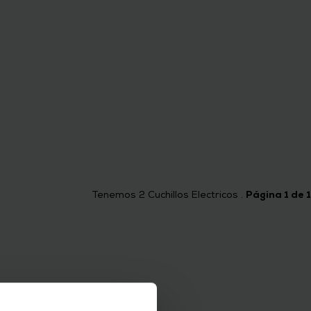
Tenemos
2
Cuchillos Electricos .
Página 1 de 1