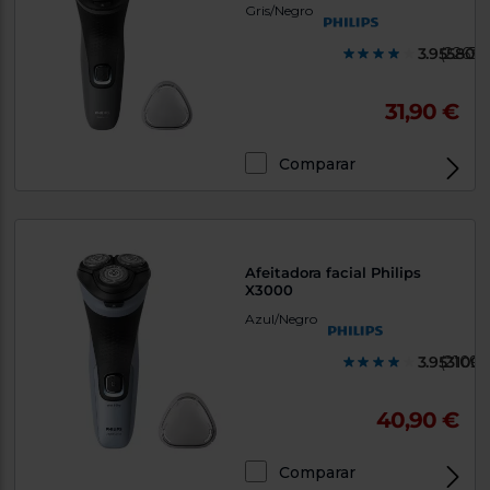
Gris/Negro
3.955800
(2263)
31,90 €
Comparar
Afeitadora facial Philips
X3000
Azul/Negro
3.9531000
(2109)
40,90 €
Comparar