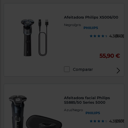
Afeitadora Philips X5006/00
Negro/gris
4.386000
(342)
55,90 €
Comparar
Afeitadora facial Philips
S5885/50 Series 5000
Azul/Negro
4.3101000
(2557)