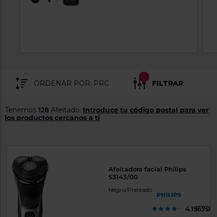
tá
ti
p
y
us
lo
con
g
mejor
d
plazo
to
de
y
ar
entrega
FILTRAR
¿Por
qué
Tenemos
128
Afeitado.
Introduce tu código postal para ver
te
los productos cercanos a ti
pedimos
tu
código
postal?
Productos
Afeitadora facial Philips
con
S3143/00
entrega
en
24
Negro/Plateado
horas
y/o
los más
4.196700
(2354)
cercanos