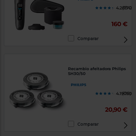
4.281700
(1342)
160 €
Comparar
Recambio afeitadora Philips
SH30/50
4.190900
(110)
20,90 €
Comparar