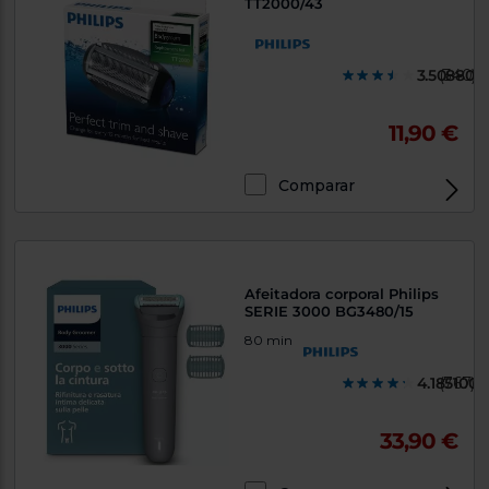
TT2000/43
3.508800
(340)
11,90 €
Comparar
Afeitadora corporal Philips
SERIE 3000 BG3480/15
80 min
4.1851000
(767)
33,90 €