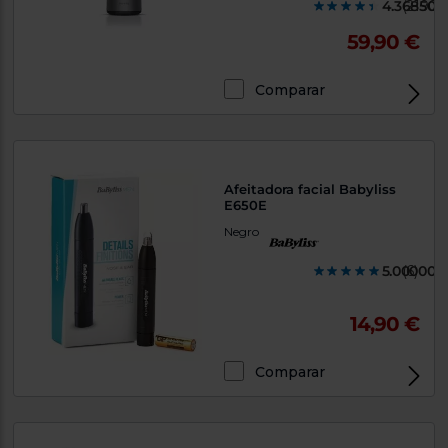
4.368500
(2190)
59,90 €
Comparar
Afeitadora facial Babyliss
E650E
Negro
5.000000
(6)
14,90 €
Comparar