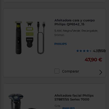
Afeitadora cara y cuerpo
Philips QP6542_15
5,4W, Negro/Verde, Recargable,
90min
4.371500
(856)
47,90 €
Comparar
Afeitadora facial Philips
S7887/55 Series 7000
Gris