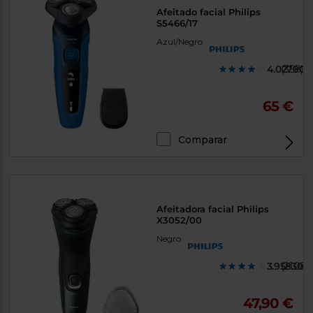
Afeitado facial Philips
S5466/17
Azul/Negro
4.027900
(358)
65 €
Comparar
Afeitadora facial Philips
X3052/00
Negro
3.958300
(2108)
47,90 €