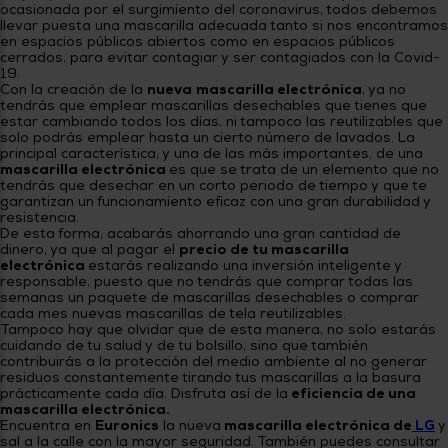
Priorizamos
ocasionada por el surgimiento del coronavirus, todos debemos
la entrega
llevar puesta una mascarilla adecuada tanto si nos encontramos
con
en espacios públicos abiertos como en espacios públicos
nuestros
cerrados, para evitar contagiar y ser contagiados con la Covid-
propios
19.
instaladores
Con la creación de la
nueva
mascarilla electrónica
, ya no
Te
tendrás que emplear mascarillas desechables que tienes que
mostramos
estar cambiando todos los días, ni tampoco las reutilizables que
tu tienda
solo podrás emplear hasta un cierto número de lavados. La
más
principal característica, y una de las más importantes, de una
cercana
mascarilla electrónica
es que se trata de un elemento que no
Ahorramos
tendrás que desechar en un corto periodo de tiempo y que te
en
garantizan un funcionamiento eficaz con una gran durabilidad y
combustible
resistencia.
y
cuidamos
De esta forma, acabarás ahorrando una gran cantidad de
el planeta
dinero, ya que al pagar el
precio de tu mascarilla
electrónica
estarás realizando una inversión inteligente y
responsable, puesto que no tendrás que comprar todas las
VALIDAR
semanas un paquete de mascarillas desechables o comprar
cada mes nuevas mascarillas de tela reutilizables.
Tampoco hay que olvidar que de esta manera, no solo estarás
O
cuidando de tu salud y de tu bolsillo, sino que también
contribuirás a la protección del medio ambiente al no generar
también
residuos constantemente tirando tus mascarillas a la basura
puedes:
prácticamente cada día. Disfruta así de la
eficiencia de una
mascarilla electrónica.
Iniciar
Encuentra en
Euronics
la nueva
mascarilla electrónica de
LG
y
Registrarse
sesión
sal a la calle con la mayor seguridad. También puedes consultar