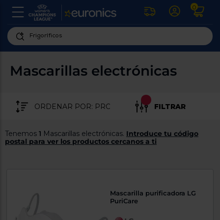
0
U
la
fe
Personaliza
ha
ar
tu
Mascarillas electrónicas
y
experiencia
ab
p
de
se
compra
lo
FILTRAR
re
Introduce
di
Pu
tu
in
Tenemos
1
Mascarillas electrónicas.
Introduce tu código
código
p
postal para ver los productos cercanos a ti
postal
ir
al
para
re
conocer
d
los
b
se
productos
Mascarilla purificadora LG
L
más
PuriCare
us
cercanos
d
di
a