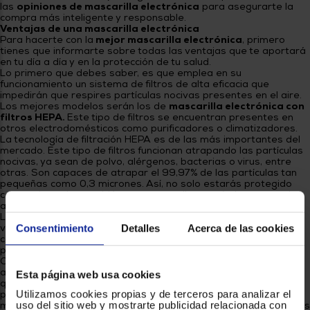
las
opiniones de mascarilla electrónica
para asegurarte la
compra más inteligente y responsable.
Ventajas de una mascarilla electrónica
Para hacerte con la
mejor mascarilla electrónica
, primero
tienes que informarte sobre todas las ventajas que te aportará
en tu día a día y en la protección de tu salud.
Lo primero que debes saber, es que emplea en su
funcionamiento un sistema de filtros de alta eficacia que
impedirán que respires partículas nocivas presentes en el aire.
Los mejores modelos serán los de
mascarilla electrónica con
filtros HEPA.
Este tipo de filtros se encuentran presentes en
otros electrodomésticos como purificadores o climatizadores.
La tecnología de filtración HEPA es de las más importantes del
mercado. Este tipo de filtros funcionan atrapando las partículas
nocivas, ya sean de polvo, alérgenos, bacterias o virus, entre
otras. Son capaces de atrapar el 99,97% de las partículas tan
pequeñas como 0,3 micrones. Así, no solo estarás protegido
contra virus, sino también contra aquellas partículas que te den
alergia, como el polen, el polvo o los ácaros.
Las
mascarillas electrónicas
también contarán con
ventiladores para que el aire que respires se encuentre en
Consentimiento
Detalles
Acerca de las cookies
constante movimiento y solo entre en tus pulmones el aire
purificado que ya ha pasado por los filtros correspondientes.
Otra ventaja de tu
mascarilla electrónica
será su diseño. Se
adaptará perfectamente a tu cara, nariz y boca, para que todo
Esta página web usa cookies
quede bien cubierto y no quedes expuesto al aire contaminado
Utilizamos cookies propias y de terceros para analizar el
por ningún resquicio. Podrás olvidarte de la incomodidad de las
uso del sitio web y mostrarte publicidad relacionada con
mascarillas desechables y el dolor de las tiras en las orejas o las