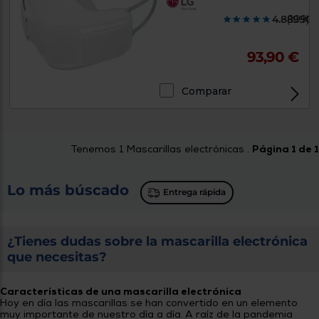
tá
ti
4.889900
(109)
p
y
us
lo
con
93,90 €
g
mejor
d
plazo
to
de
y
Comparar
ar
entrega
¿Por
Tenemos
1
Mascarillas electrónicas .
Página 1 de 1
qué
te
pedimos
Lo más búscado
Entrega rápida
tu
código
postal?
¿Tienes dudas sobre la mascarilla electrónica
Productos
con
que necesitas?
entrega
en
24
horas
y/o
Características de una mascarilla electrónica
los más
Hoy en día las mascarillas se han convertido en un elemento
cercanos
muy importante de nuestro día a día. A raíz de la pandemia