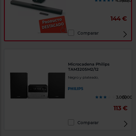
4.565200
(69)
144 €
Comparar
Microcadena Philips
TAM3205M2/12
Negro y plateado,
3.000000
(5)
113 €
Comparar