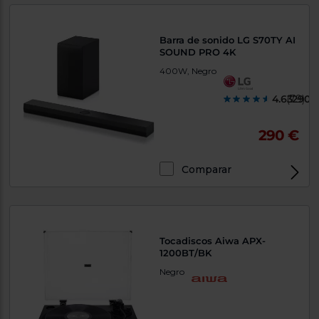
Barra de sonido LG S70TY AI
SOUND PRO 4K
400W, Negro
4.632900
(79)
290 €
Comparar
Tocadiscos Aiwa APX-
1200BT/BK
Negro