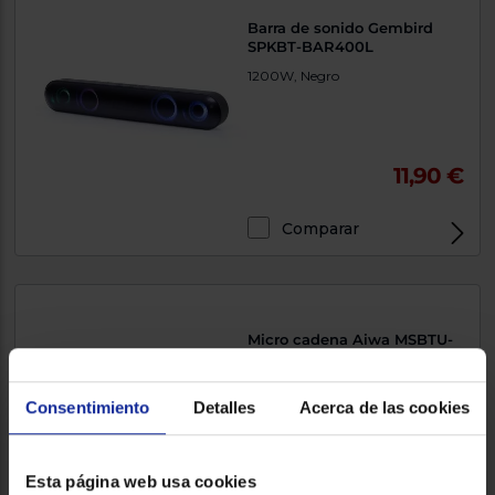
Barra de sonido Gembird
SPKBT-BAR400L
1200W, Negro
11,90 €
Comparar
Micro cadena Aiwa MSBTU-
550
Consentimiento
Detalles
Acerca de las cookies
Esta página web usa cookies
115 €