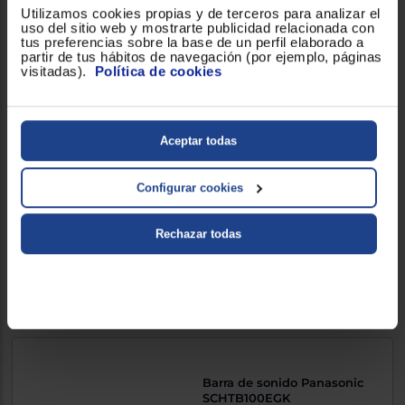
Utilizamos cookies propias y de terceros para analizar el
uso del sitio web y mostrarte publicidad relacionada con
Comparar
tus preferencias sobre la base de un perfil elaborado a
partir de tus hábitos de navegación (por ejemplo, páginas
visitadas).
Política de cookies
Barra de sonido Samsung
Aceptar todas
HW-B650F
370W, Negro
Configurar cookies
4.333300
(3)
Rechazar todas
188 €
Comparar
Barra de sonido Panasonic
SCHTB100EGK