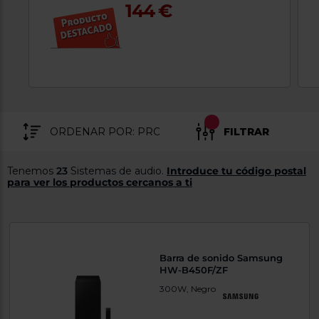
144 €
tá
ti
p
y
us
lo
con
g
mejor
d
plazo
to
de
y
ar
entrega
FILTRAR
¿Por
qué
Tenemos
te
23
Sistemas de audio.
Introduce tu código postal
para ver los productos cercanos a ti
pedimos
tu
código
postal?
Productos
con
Barra de sonido Samsung
entrega
HW-B450F/ZF
en
24
horas
y/o
300W, Negro
los más
cercanos