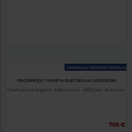
consigue tu reembolso directo con e
FRIGORÍFICO 1 PUERTA ELECTROLUX LRS3DE39U
Clasificación Energética : E
Altura (mm) : 1860
Color : Acero Inox
705 €