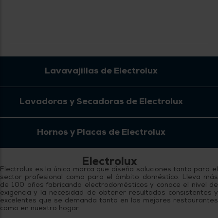
Priorizamos
la entrega
con
nuestros
propios
instaladores
Te
mostramos
tu tienda
Lavavajillas de Electrolux
más
cercana
Ahorramos
en
Lavadoras y Secadoras de Electrolux
combustible
y
cuidamos
el planeta
Hornos y Placas de Electrolux
VALIDAR
Electrolux
O
Electrolux es la única marca que diseña soluciones tanto para el
sector profesional como para el ámbito doméstico. Lleva más
también
de 100 años fabricando electrodomésticos y conoce el nivel de
puedes:
exigencia y la necesidad de obtener resultados consistentes y
excelentes que se demanda tanto en los mejores restaurantes
Iniciar
como en nuestro hogar.
Registrarse
sesión