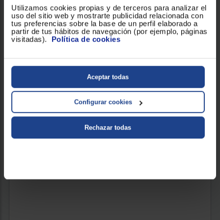
LAVADORA CARGA FRONTAL ELECTROLUX SERIE
Utilizamos cookies propias y de terceros para analizar el
6000 SENSICARE EFI6194O2B
uso del sitio web y mostrarte publicidad relacionada con
tus preferencias sobre la base de un perfil elaborado a
Clasificación Energética : A
Capacidad de carga (Kg) : 9
partir de tus hábitos de navegación (por ejemplo, páginas
visitadas).
Política de cookies
Revoluciones (RPM) : 1400
395 €
Aceptar todas
Configurar cookies
VER PRODUCTO
Rechazar todas