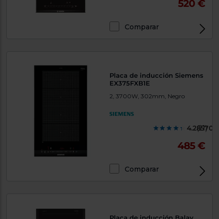
520 €
Comparar
Placa de inducción Siemens
EX375FXB1E
2, 3700W, 302mm, Negro
4.285700
(21)
485 €
Comparar
Placa de inducción Balay