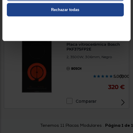
339 €
Rechazar todas
Comparar
Bosch te regala 50 Euros en tu cocina integrada
Placa vitrocerámica Bosch
PKF375FP2E
2, 3500W, 306mm, Negro
5.000000
(1)
320 €
Comparar
Tenemos
11
Placas Modulares .
Página 1 de 1