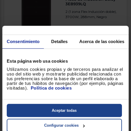
3EB939LQ
2 (1 zona Flex Inducción doble),
3700W, 288mm, Negro
4.833300
(18)
Consentimiento
Detalles
Acerca de las cookies
485 €
Comparar
Esta página web usa cookies
Utilizamos cookies propias y de terceros para analizar el
uso del sitio web y mostrarte publicidad relacionada con
tus preferencias sobre la base de un perfil elaborado a
partir de tus hábitos de navegación (por ejemplo, páginas
visitadas).
Política de cookies
Placa de inducción Balay
3EB930LQ
2, 3700W, 300mm, Negro
Aceptar todas
4.590900
(22)
Configurar cookies