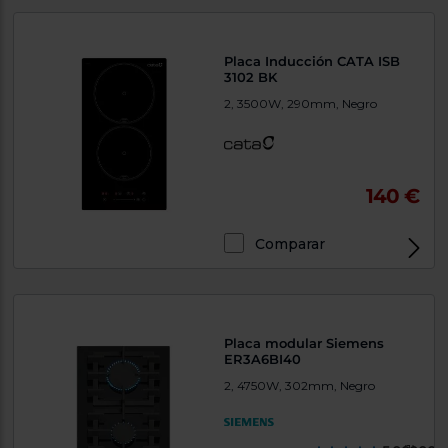
Priorizamos
la entrega
con
nuestros
Placa Inducción CATA ISB
propios
3102 BK
instaladores
Te
2, 3500W, 290mm, Negro
mostramos
tu tienda
más
cercana
Ahorramos
140 €
en
combustible
y
cuidamos
el planeta
Comparar
VALIDAR
O
Placa modular Siemens
ER3A6BI40
también
puedes:
2, 4750W, 302mm, Negro
Iniciar
Registrarse
sesión