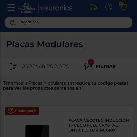
0
U
la
fe
Personaliza
ha
ar
tu
Placas Modulares
y
experiencia
ab
p
de
se
compra
lo
FILTRAR
re
Introduce
di
Pu
tu
in
Tenemos
11
Placas Modulares.
Introduce tu código postal
código
p
para ver los productos cercanos a ti
postal
ir
al
para
re
conocer
d
los
Envío gratis
b
se
productos
PLACA CECOTEC INDUCCIÓN
L
más
1 FUEGO FULL CRYSTAL
us
cercanos
ONYX (COLOR NEGRO)
d
di
a