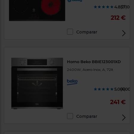
4.857100
(21)
212 €
Comparar
Horno Beko BBIE123001XD
2400W, Acero Inox, A, 72lt
5.000000
(4)
241 €
Comparar