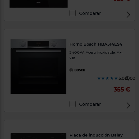
Comparar
Horno Bosch HBA514ES4
3400W, Acero inoxidable, A+,
71lt
5.000000
(2)
355 €
Comparar
Placa de inducción Balay