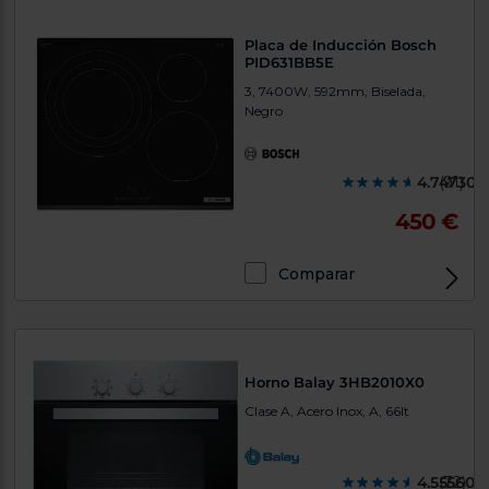
Placa de Inducción Bosch
PID631BB5E
3, 7400W, 592mm, Biselada,
Negro
4.747300
(91)
450 €
Comparar
Horno Balay 3HB2010X0
Clase A, Acero Inox, A, 66lt
4.555600
(72)