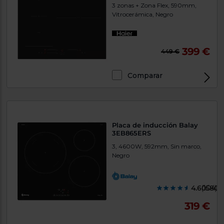
3 zonas + Zona Flex, 590mm,
Vitrocerámica, Negro
399 €
449 €
Comparar
Placa de inducción Balay
3EB865ERS
3, 4600W, 592mm, Sin marco,
Negro
4.605800
(104)
319 €