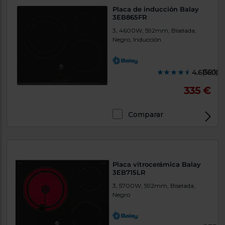
Placa de inducción Balay
3EB865FR
3, 4600W, 592mm, Biselada,
Negro, Inducción
4.6116000
(381)
335 €
Comparar
Placa vitrocerámica Balay
3EB715LR
3, 5700W, 592mm, Biselada,
Negro