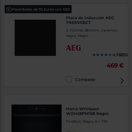
Reembolso de 75 Euros con AEG
Placa de inducción AEG
TN63IV0BCT
3, 7200W, 580mm, Cerámico
negro, Negro
4.745100
(51)
469 €
Comparar
Horno Whirlpool
WOI4S8PM1SB Negro
Pirolítico, Negro, A+, 73lt