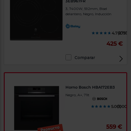
3EB967FR
3, 7400W, 592mm, Bisel
delantero, Negro, Inducción
4.780900
(2793)
425 €
Comparar
Horno Bosch HBA172EB3
Negro, A+, 71lt
5.000000
(1)
559 €