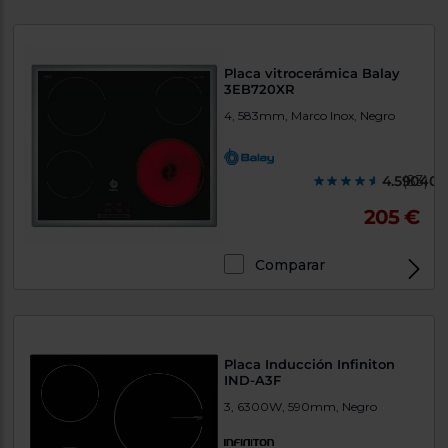
Placa vitrocerámica Balay
3EB720XR
4, 583mm, Marco Inox, Negro
4.590400
(83)
205 €
Comparar
Placa Inducción Infiniton
IND-A3F
3, 6300W, 590mm, Negro