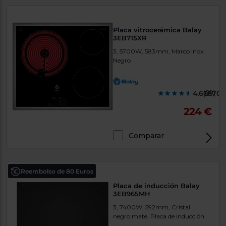
Placa vitrocerámica Balay
3EB715XR
3, 5700W, 583mm, Marco Inox,
Negro
4.608700
(69)
224 €
Comparar
Reembolso de 80 Euros
Placa de inducción Balay
3EB965MH
3, 7400W, 592mm, Cristal
negro mate, Placa de inducción