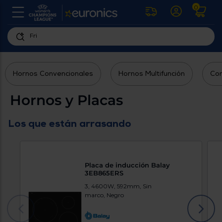
0
U
la
fe
Personaliza
ha
ar
tu
y
Hornos Convencionales
Hornos Multifunción
Con
experiencia
ab
p
de
se
Hornos y Placas
compra
lo
re
Introduce
di
Los que están arrasando
Pu
tu
in
código
p
postal
ir
al
para
re
Placa de inducción Balay
conocer
d
3EB865ERS
los
b
3, 4600W, 592mm, Sin
se
productos
marco, Negro
L
más
us
cercanos
d
di
a