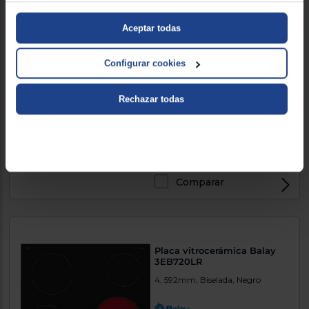
Aceptar todas
Horno Balay 3HB2030X0
Configurar cookies
3300W, Acero Inox, A, 66lt
Rechazar todas
4.590900
(22)
288 €
Comparar
Placa vitrocerámica Balay
3EB720LR
4, 592mm, Biselada, Negro