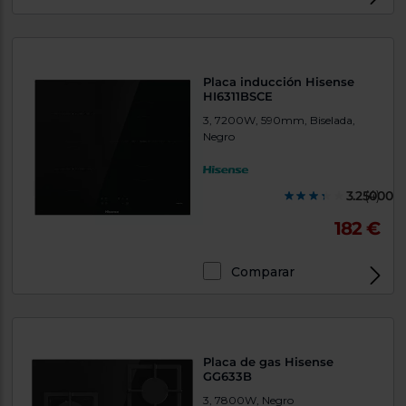
Placa inducción Hisense
HI6311BSCE
3, 7200W, 590mm, Biselada,
Negro
3.250000
(4)
182 €
Comparar
Placa de gas Hisense
GG633B
3, 7800W, Negro