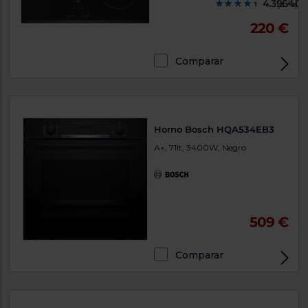
4.396400
(275)
220 €
Comparar
Horno Bosch HQA534EB3
A+, 71lt, 3400W, Negro
509 €
Comparar