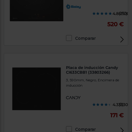
4.8611000
(252)
520 €
Comparar
Placa de inducción Candy
CI633CBB1 (33803266)
3, 590mm, Negro, Encimera de
inducción
4.333300
(9)
171 €
Comparar