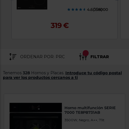
tá
ti
p
4.6058000
(104)
y
us
lo
con
g
319 €
mejor
d
plazo
to
de
y
ar
entrega
FILTRAR
¿Por
qué
te
Tenemos
328
Hornos y Placas.
Introduce tu código postal
pedimos
para ver los productos cercanos a ti
tu
código
postal?
Productos
con
entrega
Horno multifunción SERIE
en
24
7000 TE8PB731AB
horas
y/o
los más
3500W, Negro, A++, 71lt
cercanos