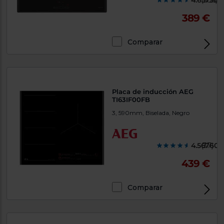
4.637300
(386)
389 €
Comparar
Placa de inducción AEG
TI63IF00FB
3, 590mm, Biselada, Negro
4.567600
(37)
439 €
Comparar