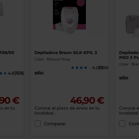
E708/00
Depiladora Braun SILK-EPIL 3
Depilado
PRO 3 P
Color : Blanco/ Rosa
Color : Bla
4.0000000
(1)
4.6760000
(179)
90 €
46,90 €
o en tu
Conoce el plazo de envío en tu
Conoce el
localidad...
localidad..
Comparar
Com