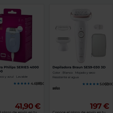
ra Philips SERIES 4000
Depiladora Braun SES9-030 3D
00
Color : Blanco
Mojado y seco
nco y azul
Lavable
Resistente al agua
4.6585000
(41)
5.0000
(2)
41,90 €
197 €
 plazo de envío en tu
Conoce el plazo de envío en tu