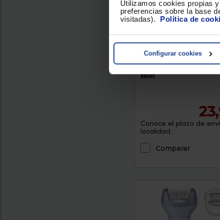
Utilizamos cookies propias y 
preferencias sobre la base de
visitadas).
Política de cook
Depiladora nariz Braun
Series EN 10
Configurar cookies
Color : Plateado
Mojado y s
23
Conoce el plazo de enví
localidad...
Comparar