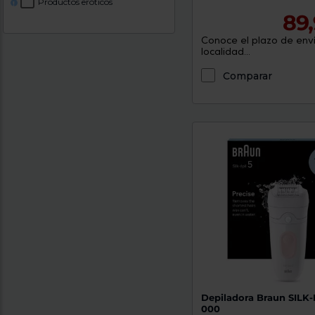
Productos eróticos
!
89
Conoce el plazo de enví
localidad...
Comparar
Depiladora Braun SILK-
000