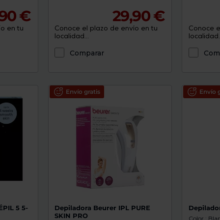
,90 €
29,90 €
o en tu
Conoce el plazo de envío en tu
Conoce el
localidad...
localidad..
Comparar
Com
Envío gratis
Envío g
ÉPIL 5 5-
Depiladora Beurer IPL PURE
Depilado
SKIN PRO
Color : Bla