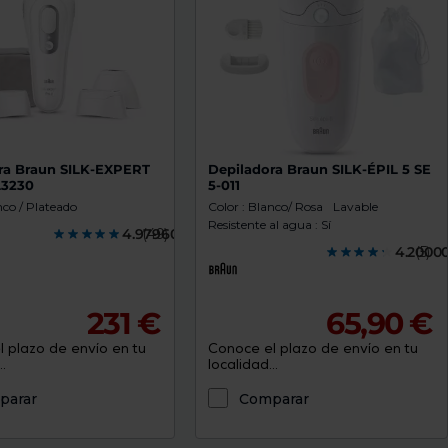
ra Braun SILK-EXPERT
Depiladora Braun SILK-ÉPIL 5 SE
L3230
5-011
nco / Plateado
Color : Blanco/ Rosa
Lavable
Resistente al agua : Sí
4.9796000
(49)
4.2000
(5)
231 €
65,90 €
 plazo de envío en tu
Conoce el plazo de envío en tu
.
localidad...
parar
Comparar