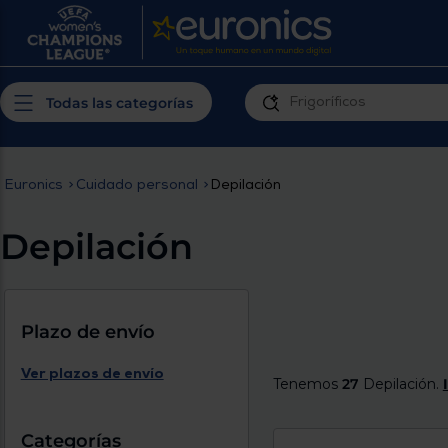
¿Por qué t
Produ
Personaliza tu
cerc
Todas las categorías
experiencia de
Prior
compra
insta
Euronics
>
Cuidado personal
>
Depilación
Introduce tu código postal para
Te m
conocer los productos más cercanos a
Depilación
ti y con mejor plazo de entrega
Ahor
plan
Plazo de envío
Ver plazos de envío
Tenemos
27
Depilación.
Inicia
Categorías