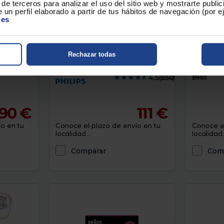
de terceros para analizar el uso del sitio web y mostrarte publi
 un perfil elaborado a partir de tus hábitos de navegación (por 
ies
 Exact
Depiladora Philips SERIE 8000
Depilado
BRE740/10
I·EXPERT
Rechazar todas
eco
Color : Blanco
Mojado y seco
Color : Bla
Resistente al agua
4.5515000
(524)
,90 €
111 €
o en tu
Conoce el plazo de envío en tu
Conoce el
localidad...
localidad..
Comparar
Com