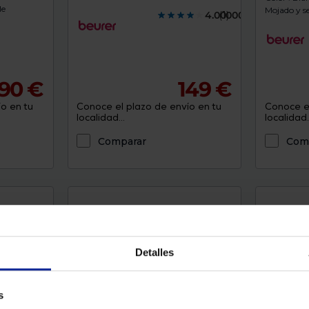
le
Mojado y se
4.0000000
(1)
,90 €
149 €
o en tu
Conoce el plazo de envío en tu
Conoce el
localidad...
localidad..
Comparar
Com
Detalles
s