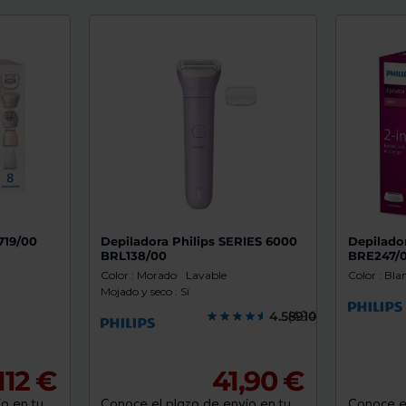
719/00
Depiladora Philips SERIES 6000
Depilado
BRL138/00
BRE247/
Color : Morado
Lavable
Color : Bla
Mojado y seco : Sí
4.5891000
(494)
112 €
41,90 €
o en tu
Conoce el plazo de envío en tu
Conoce el