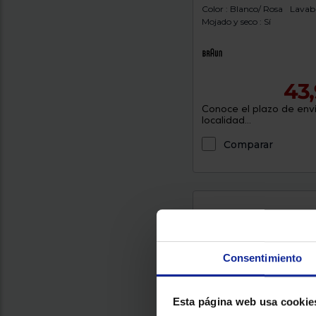
Color : Blanco/ Rosa
Lavab
Mojado y seco : Sí
43
Conoce el plazo de enví
localidad...
Comparar
Consentimiento
Esta página web usa cookie