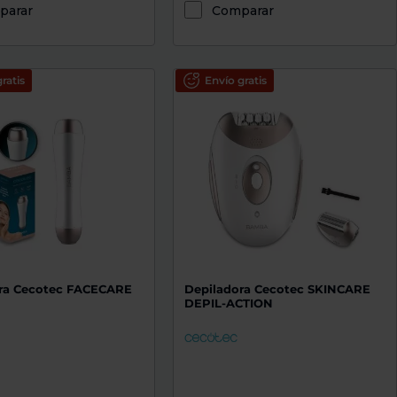
parar
Comparar
ratis
Envío gratis
ra Cecotec FACECARE
Depiladora Cecotec SKINCARE
DEPIL-ACTION