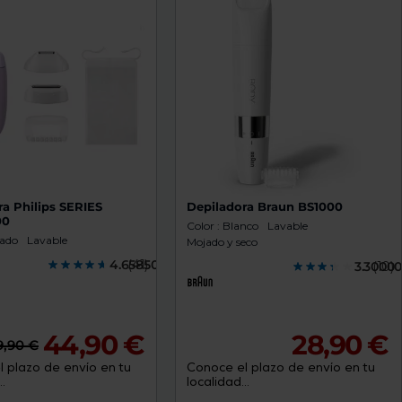
a Philips SERIES
Depiladora Braun BS1000
00
Color : Blanco
Lavable
rado
Lavable
Mojado y seco
4.6585000
(41)
3.3000
(10)
44,90 €
28,90 €
9,90 €
 plazo de envío en tu
Conoce el plazo de envío en tu
.
localidad...