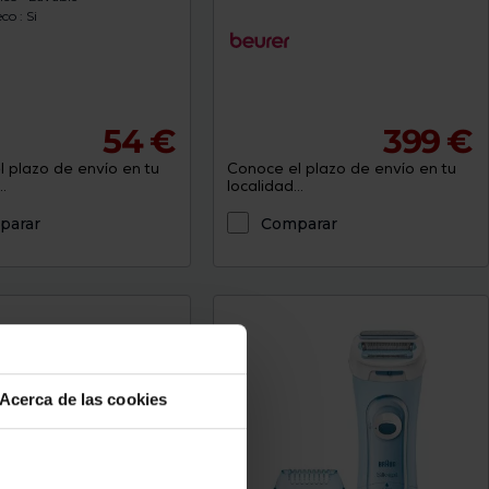
co : Si
54 €
399 €
 plazo de envío en tu
Conoce el plazo de envío en tu
.
localidad...
parar
Comparar
Acerca de las cookies