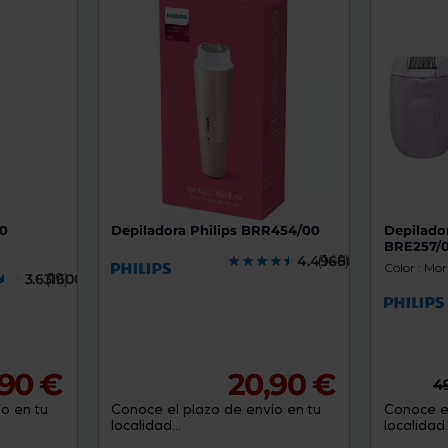
de
dispositivos
táctiles
pueden
usar
los
gestos
de
tocar
y
arrastrar.
00
Depiladora Philips BRR454/00
Depilador
BRE257/
4.4966000
(149)
Color : Mo
3.6316000
(19)
,90 €
20,90 €
4
o en tu
Conoce el plazo de envío en tu
Conoce el
localidad...
localidad..