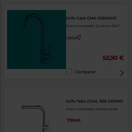
Priorizamos
la entrega
con
nuestros
Grifo Cata CMA 02503401
propios
instaladores
Acero inoxidable, Giratorio 360º
Te
mostramos
tu tienda
más
cercana
Ahorramos
52,90 €
en
combustible
y
cuidamos
el planeta
Comparar
VALIDAR
O
Grifo Teka OVAL 938 CROMO
también
Acero inoxidable, Monomando
puedes:
Iniciar
Registrarse
sesión