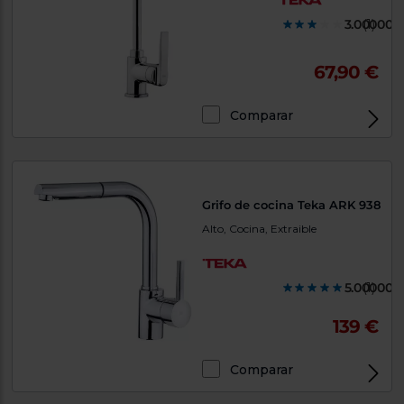
tá
ti
3.000000
(1)
p
y
us
lo
con
67,90 €
g
mejor
d
plazo
to
de
y
Comparar
ar
entrega
¿Por
qué
Grifo de cocina Teka ARK 938
te
Alto, Cocina, Extraible
pedimos
tu
código
postal?
5.000000
(1)
Productos
con
139 €
entrega
en
24
horas
y/o
Comparar
los más
cercanos