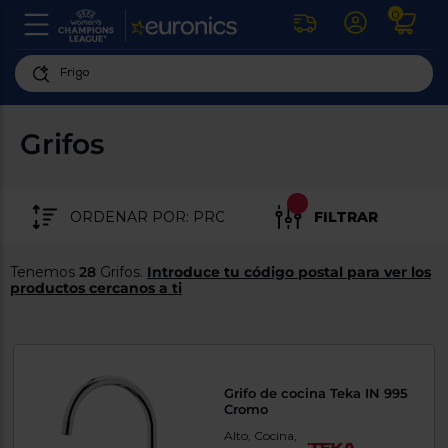
0
U
la
fe
Personaliza
ha
ar
tu
Grifos
y
experiencia
ab
p
de
se
compra
lo
FILTRAR
re
Introduce
di
Pu
tu
in
Tenemos
28
Grifos.
Introduce tu código postal para ver los
código
p
productos cercanos a ti
postal
ir
al
para
re
conocer
d
los
b
se
productos
Grifo de cocina Teka IN 995
L
más
Cromo
us
cercanos
d
Alto, Cocina,
di
a