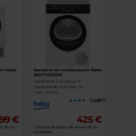
de
dispositivos
táctiles
pueden
usar
los
gestos
de
tocar
y
arrastrar.
ón Haier
Secadora de condensación Beko
BM3T30230W
Clasificación Energética : D
Capacidad de carga (Kg) : 10
Color : Blanco
3.6667000
(3)
99 €
425 €
o en tu
Conoce el plazo de envío en tu
localidad...