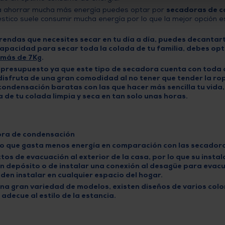
esa ahorrar mucha más energía puedes optar por
secadoras de 
stico suele consumir mucha energía por lo que la mejor opción 
prendas que necesites secar en tu día a día, puedes decantar
capacidad para secar toda la colada de tu familia, debes op
 más de 7Kg
.
 presupuesto ya que este tipo de secadora cuenta con toda c
 disfruta de una gran comodidad al no tener que tender la r
condensación baratas
con las que hacer más sencilla tu vida
a de tu colada limpia y seca en tan solo unas horas.
ora de condensación
 lo que
gasta menos energía
en comparación con las secador
os de evacuación al exterior de la casa, por lo que su
instal
 un depósito o de instalar una conexión al desagüe para eva
en instalar en cualquier espacio del hogar.
una
gran variedad de modelos
, existen diseños de varios col
adecue al estilo de la estancia.