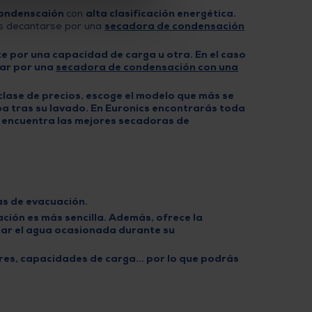
condenscaión
con
alta clasificación energética.
es decantarse por una
secadora de condensación
te por una capacidad de carga u otra. En el caso
tar por una
secadora de condensación con una
lase de precios, escoge el modelo que más se
opa tras su lavado. En Euronics encontrarás toda
, encuentra las
mejores secadoras de
as de evacuación.
ación es más sencilla
. Además, ofrece la
cuar el agua ocasionada durante su
ores, capacidades de carga... por lo que podrás