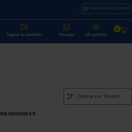
Añade tu código postal
0
Sigue tu pedido
Mi cuenta
Tiendas
tos cercanos a ti