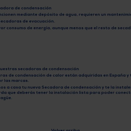
cadora de condensación
funcionen mediante depósito de agua, requieren un
mantenimi
secadoras de evacuación.
or consumo de energía
, aunque menos que el resto de seca
 nuestras secadoras de condensación
as de condensación de calor están adquiridas en España y 
r las marcas.
mos a casa tu nueva Secadora de condensación y te la instale
da que deberás tener la instalación lista para poder conecta
sagüe.
Volver arriba