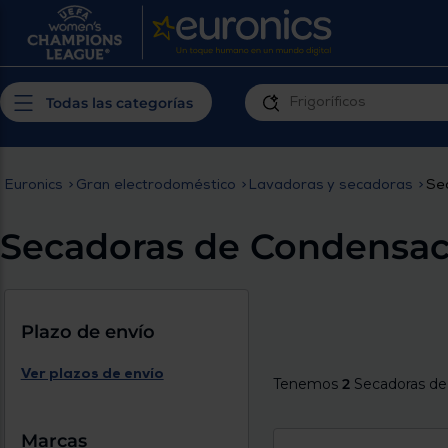
¿Por qué t
Produ
Personaliza tu
cerc
Todas las categorías
experiencia de
Prior
compra
insta
Euronics
>
Gran electrodoméstico
>
Lavadoras y secadoras
>
Se
Introduce tu código postal para
Te m
conocer los productos más cercanos a
Secadoras de Condensac
ti y con mejor plazo de entrega
Ahor
plan
Plazo de envío
Ver plazos de envío
Tenemos
2
Secadoras de
Inicia
Marcas