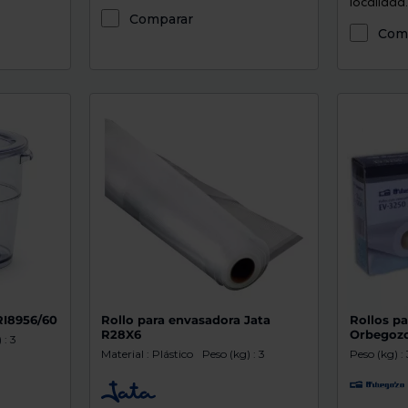
localidad..
Comparar
Com
RI8956/60
Rollo para envasadora Jata
Rollos p
R28X6
Orbegozo
 : 3
Material : Plástico
Peso (kg) : 3
Peso (kg) : 