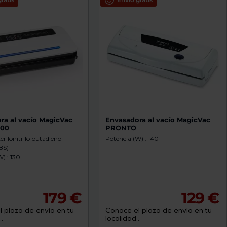
ra al vacío MagicVac
Envasadora al vacío MagicVac
800
PRONTO
Acrilonitrilo butadieno
Potencia (W) : 140
BS)
) : 130
179 €
129 €
 plazo de envío en tu
Conoce el plazo de envío en tu
.
localidad...