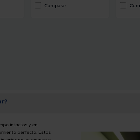
Comparar
Com
ar?
mpo intactos y en
amienta perfecta. Estos
 interior de un envase o