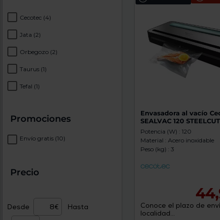
Cecotec
(4)
Jata
(2)
Orbegozo
(2)
Taurus
(1)
Tefal
(1)
Envasadora al vacío Ce
Promociones
SEALVAC 120 STEELCU
Potencia (W) : 120
Envío gratis
(10)
Material : Acero inoxidable
Peso (kg) : 3
Precio
44,
Conoce el plazo de enví
Desde
Hasta
localidad...