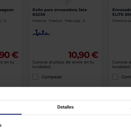
rbegozo
Rollo para envasadora Jata
Envasado
R22X6
ELITE-30
 : 3
Material : Plástico
Peso (kg) : 3
Potencia (W
,90 €
10,90 €
o en tu
Conoce el plazo de envío en tu
Conoce el
localidad...
localidad..
Comparar
Com
Detalles
s