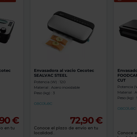
de
dispositivos
táctiles
pueden
usar
los
gestos
de
tocar
y
arrastrar.
cotec
Envasadora al vacio Cecotec
Envasado
T
SEALVAC STEEL
FOODCAR
CUT
Potencia (W) : 120
Potencia (W
Material : Acero inoxidable
Material : 
Peso (kg) : 3
Peso (kg) : 
90 €
72,90 €
o en tu
Conoce el plazo de envío en tu
localidad...
Conoce el