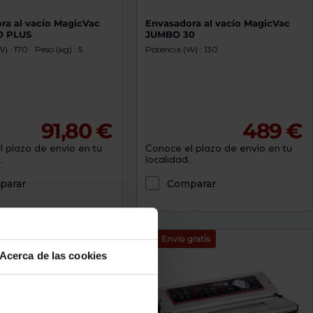
ra al vacío MagicVac
Envasadora al vacío MagicVac
0 PLUS
JUMBO 30
) : 170
Peso (kg) : 5
Potencia (W) : 130
91,80 €
489 €
 plazo de envío en tu
Conoce el plazo de envío en tu
.
localidad...
parar
Comparar
Envío gratis
Acerca de las cookies