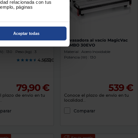
cidad relacionada con tus
ejemplo, páginas
Aceptar todas
a al vacío Tefal
Envasadora al vacío MagicVac
0
JUMBO 30EVO
) : 130
Peso (kg) : 3
Material : Acero Inoxidable
Potencia (W) : 130
4.5652000
(23)
79,90 €
539 €
 plazo de envío en tu
Conoce el plazo de envío en tu
.
localidad...
parar
Comparar
ratis
Envío gratis