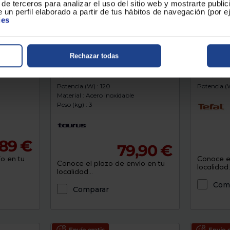
de terceros para analizar el uso del sitio web y mostrarte publi
 un perfil elaborado a partir de tus hábitos de navegación (por 
ies
Rechazar todas
agicVac
Envasadora al vacío Taurus VAC
Envasador
6000
VT25407
Potencia (W) : 120
Potencia (W
Material : Acero inoxidable
Peso (kg) : 3
189 €
79,90 €
o en tu
Conoce el
Conoce el plazo de envío en tu
localidad..
localidad...
Com
Comparar
Envío gratis
Envío g