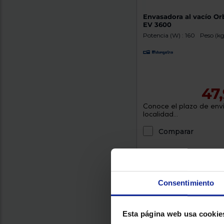
Envasadora al vacío O
EV 3600
Potencia (W) : 160
Peso (kg)
47
Conoce el plazo de enví
localidad...
Comparar
Envío gratis
Consentimiento
Esta página web usa cookie