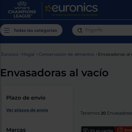
¿Por qué t
Produ
Personaliza tu
cerc
Todas las categorías
experiencia de
Prior
compra
insta
Euronics
>
Hogar
>
Conservación de alimentos
>
Envasadoras al 
Introduce tu código postal para
Te m
conocer los productos más cercanos a
Envasadoras al vacío
ti y con mejor plazo de entrega
Ahor
plan
Plazo de envío
Ver plazos de envío
Tenemos
20
Envasadoras 
Inicia
Marcas
Enví
-5% en carrito