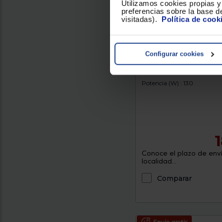
Utilizamos cookies propias y 
preferencias sobre la base de
visitadas).
Política de cook
Configurar cookies
Envasadora al vacío M
CHAMPIION
Potencia (W) : 130
Conoce el plazo de enví
localidad...
Comparar
Envío gratis