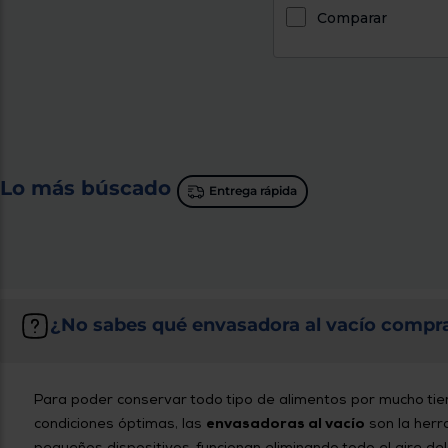
Comparar
Lo más búscado
Entrega rápida
¿No sabes qué envasadora al vacío compr
Para poder conservar todo tipo de alimentos por mucho tie
condiciones óptimas, las
envasadoras al vacío
son la herr
pequeños dispositivos, funcionan eliminando todo el aire del