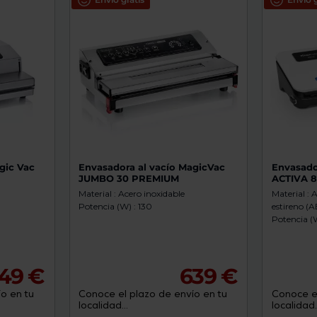
gic Vac
Envasadora al vacío MagicVac
Envasado
JUMBO 30 PREMIUM
ACTIVA 
Material : Acero inoxidable
Material : 
Potencia (W) : 130
estireno (A
Potencia (W
049 €
639 €
o en tu
Conoce el plazo de envío en tu
Conoce el
localidad...
localidad..