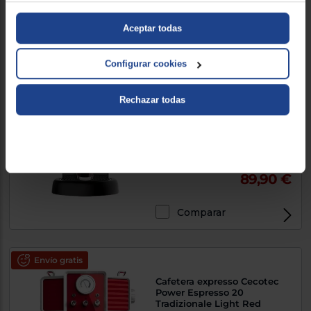
Comparar
Aceptar todas
Configurar cookies
Cafetera Cecotec CUMBIA
CAPRICCIOSA Black
Rechazar todas
1100W, Nº Tazas, Espresso, 19
bares
89,90 €
Comparar
Envío gratis
Cafetera expresso Cecotec
Power Espresso 20
Tradizionale Light Red