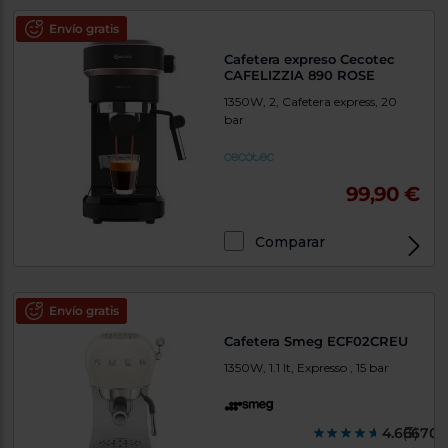
Envío gratis
Cafetera expreso Cecotec
CAFELIZZIA 890 ROSE
1350W, 2, Cafetera express, 20
bar
99,90 €
Comparar
Envío gratis
Cafetera Smeg ECF02CREU
1350W, 1.1 lt, Expresso , 15 bar
4.666700
(3)