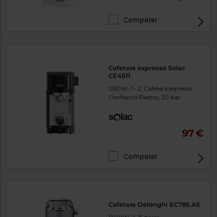
Priorizamos
la entrega
con
Comparar
nuestros
propios
instaladores
Te
mostramos
tu tienda
Cafetera expresso Solac
más
CE4511
cercana
Ahorramos
1350W, 1 - 2, Cafetera espresso,
en
Confianza Electro, 20 bar
combustible
y
cuidamos
el planeta
97 €
VALIDAR
Comparar
O
también
puedes:
Iniciar
Cafetera Delonghi EC785.AE
Registrarse
sesión