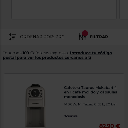
tá
ti
p
y
us
lo
con
g
mejor
d
plazo
to
de
y
FILTRAR
ar
entrega
Tenemos
109
Cafeteras expresso.
Introduce tu código
postal para ver los productos cercanos a ti
¿Por
qué
te
pedimos
tu
código
postal?
Cafetera Taurus Mokabari 4
en 1 café molido y cápsulas
Productos
monodosis
con
1400W, Nº Tazas, 0.65 L, 20 bar
entrega
en
24
horas
y/o
los más
cercanos
82,90 €