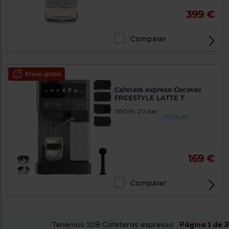
399 €
Comparar
Envío gratis
Cafetera expreso Cecotec
FREESTYLE LATTE T
1350W, 20 bar
169 €
Comparar
Tenemos
109
Cafeteras expresso .
Página 1 de 3