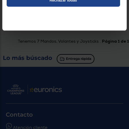
Rechazar todas
2,90 €
Comparar
Tenemos
7
Mandos, Volantes y Joysticks .
Página 1 de 1
Lo más búscado
Entrega rápida
Contacto
Atención cliente