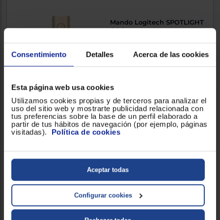
Mando Logitech SPOTLIGHT
ORO
Bluetooth/RF, 2.4 GHz,
Polímero de litio, 85 mAh
Consentimiento
Detalles
Acerca de las cookies
91,90 €
Esta página web usa cookies
Utilizamos cookies propias y de terceros para analizar el
uso del sitio web y mostrarte publicidad relacionada con
Comparar
tus preferencias sobre la base de un perfil elaborado a
partir de tus hábitos de navegación (por ejemplo, páginas
Exclusivo Web
visitadas).
Política de cookies
Mando Gembird JPD-UB-01
Aceptar todas
Alámbrico
Configurar cookies