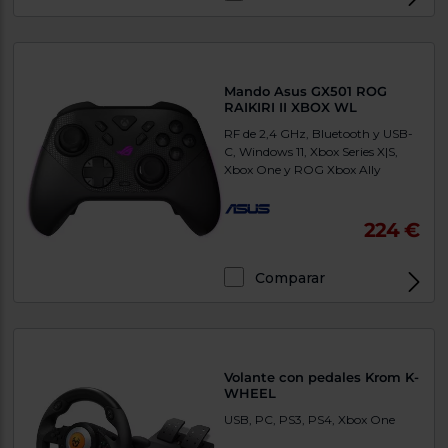
Priorizamos
la entrega
Exclusivo Web
con
nuestros
propios
instaladores
Mando Asus GX501 ROG
Te
RAIKIRI II XBOX WL
mostramos
tu tienda
RF de 2,4 GHz, Bluetooth y USB-
más
C, Windows 11, Xbox Series X|S,
cercana
Xbox One y ROG Xbox Ally
Ahorramos
en
combustible
y
cuidamos
224 €
el planeta
Comparar
VALIDAR
Exclusivo Web
O
también
Volante con pedales Krom K-
puedes:
WHEEL
Iniciar
USB, PC, PS3, PS4, Xbox One
Registrarse
sesión