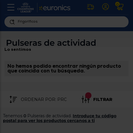
0
U
la
fe
Personaliza
ha
ar
tu
Pulseras de actividad
y
experiencia
ab
Lo sentimos
p
de
se
compra
lo
re
No hemos podido encontrar ningún producto
Introduce
di
que coincida con tu búsqueda.
Pu
tu
in
código
p
postal
ir
al
para
re
FILTRAR
conocer
d
los
b
se
productos
Tenemos
0
Pulseras de actividad.
Introduce tu código
L
más
postal para ver los productos cercanos a ti
us
cercanos
d
di
a