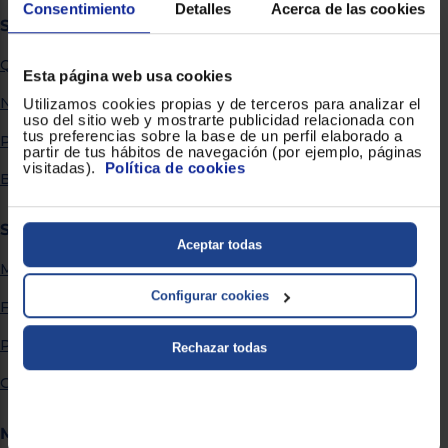
Priorizamos
Consentimiento
Detalles
Acerca de las cookies
la entrega
Sobre Euronics
con
nuestros
Quiénes somos
propios
Esta página web usa cookies
instaladores
Te
Nuestras tiendas
Utilizamos cookies propias y de terceros para analizar el
mostramos
uso del sitio web y mostrarte publicidad relacionada con
tu tienda
tus preferencias sobre la base de un perfil elaborado a
Por qué comprar en Euronics
más
partir de tus hábitos de navegación (por ejemplo, páginas
cercana
visitadas).
Política de cookies
Ahorramos
Blog
en
combustible
y
cuidamos
Servicios
el planeta
Aceptar todas
Métodos de envío
VALIDAR
Configurar cookies
Financiación
O
Promociones
Rechazar todas
también
puedes:
Garantía extendida
Iniciar
Registrarse
Más información
sesión