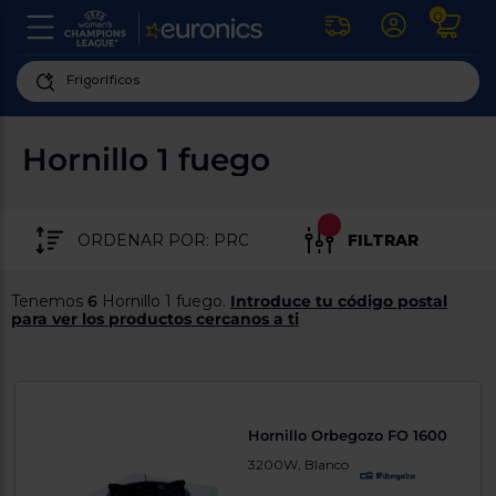
0
U
la
fe
Personaliza
ha
ar
tu
Hornillo 1 fuego
y
experiencia
ab
p
de
se
compra
lo
FILTRAR
re
Introduce
di
Pu
tu
in
Tenemos
6
Hornillo 1 fuego.
Introduce tu código postal
código
p
para ver los productos cercanos a ti
postal
ir
al
para
re
conocer
d
los
b
se
productos
Hornillo Orbegozo FO 1600
L
más
us
3200W, Blanco
cercanos
d
di
a