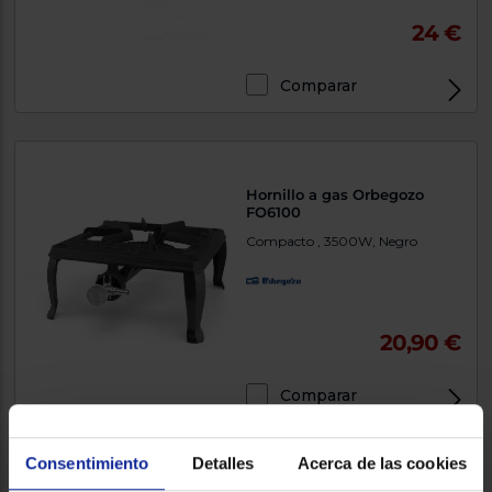
24 €
Comparar
Hornillo a gas Orbegozo
FO6100
Compacto , 3500W, Negro
20,90 €
Comparar
Consentimiento
Detalles
Acerca de las cookies