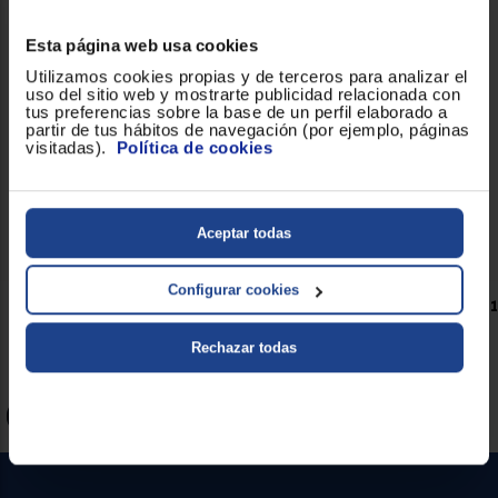
Hornillo Vitrokitchen 152BB
Compacto, reforzado, portátil
Esta página web usa cookies
con patas antideslizantes ,
Utilizamos cookies propias y de terceros para analizar el
3600W, Blanco, negro
uso del sitio web y mostrarte publicidad relacionada con
tus preferencias sobre la base de un perfil elaborado a
partir de tus hábitos de navegación (por ejemplo, páginas
visitadas).
Política de cookies
29 €
Comparar
Aceptar todas
Configurar cookies
Tenemos
6
Hornillo 1 fuego .
Página 1 de 1
Rechazar todas
Lo más búscado
Hornillo 2 fuegos
Hornillo 3 fuegos
Entrega rápida