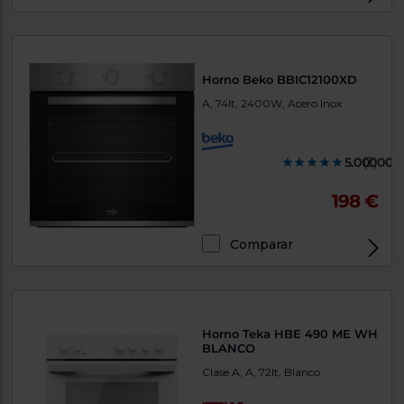
Priorizamos
la entrega
con
nuestros
propios
instaladores
Horno Beko BBIC12100XD
Te
mostramos
A, 74lt, 2400W, Acero Inox
tu tienda
más
cercana
Ahorramos
5.000000
(2)
en
combustible
198 €
y
cuidamos
el planeta
Comparar
VALIDAR
O
también
Horno Teka HBE 490 ME WH
puedes:
BLANCO
Clase A, A, 72lt, Blanco
Iniciar
Registrarse
sesión