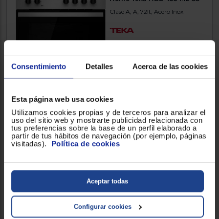
Clase A, A, 72lt, Acero Inox
5.000000
(1)
313 €
Consentimiento
Detalles
Acerca de las cookies
Comparar
Esta página web usa cookies
Utilizamos cookies propias y de terceros para analizar el
uso del sitio web y mostrarte publicidad relacionada con
tus preferencias sobre la base de un perfil elaborado a
partir de tus hábitos de navegación (por ejemplo, páginas
Horno Balay 3HB1000X0
visitadas).
Política de cookies
Clase A, A, 71lt, Acero Inox
4.250000
(12)
Aceptar todas
282 €
Configurar cookies