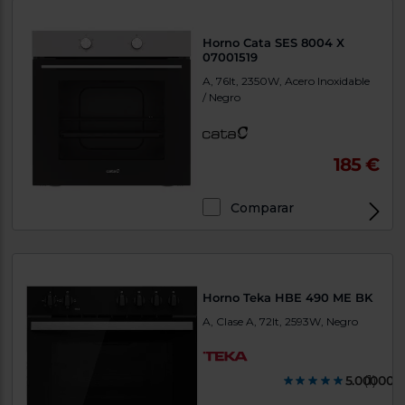
Horno Cata SES 8004 X
07001519
A, 76lt, 2350W, Acero Inoxidable
/ Negro
185 €
Comparar
Horno Teka HBE 490 ME BK
A, Clase A, 72lt, 2593W, Negro
5.000000
(1)