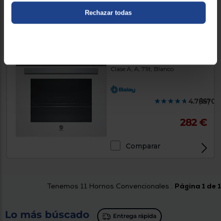
Comparar
Rechazar todas
Horno Balay 3HB1000B0
Clase A, A, 71lt, Blanco
4.785700
(14)
282 €
Comparar
Tenemos
11
Hornos Convencionales .
Página 1 de 1
Lo más búscado
Entrega rápida