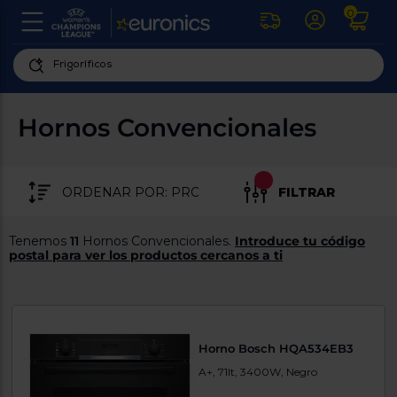
0
U
la
fe
Personaliza
ha
ar
tu
Hornos Convencionales
y
experiencia
ab
p
de
se
compra
lo
FILTRAR
re
Introduce
di
Pu
tu
in
Tenemos
11
Hornos Convencionales.
Introduce tu código
código
p
postal para ver los productos cercanos a ti
postal
ir
al
para
re
conocer
d
los
b
se
productos
Horno Bosch HQA534EB3
L
más
us
A+, 71lt, 3400W, Negro
cercanos
d
di
a