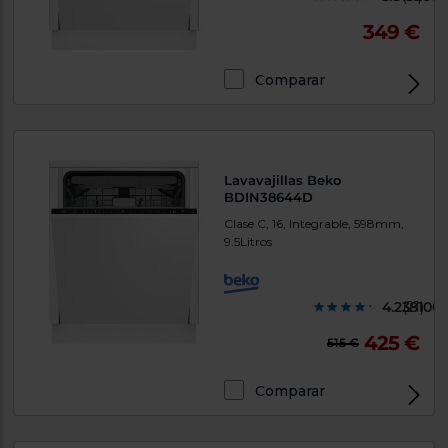
349 €
Comparar
Lavavajillas Beko
BDIN38644D
Clase C, 16, Integrable, 598mm,
9.5Litros
4.238100
(21)
425 €
515 €
Comparar