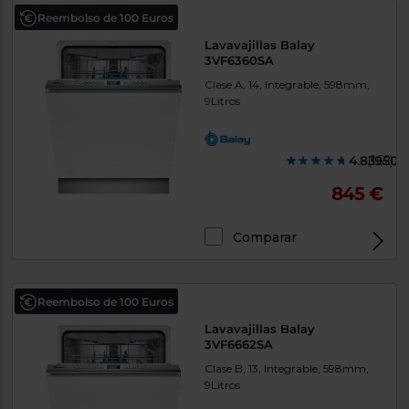
Reembolso de 100 Euros
Lavavajillas Balay
3VF6360SA
Clase A, 14, Integrable, 598mm,
9Litros
4.839500
(162)
845 €
Comparar
Reembolso de 100 Euros
Lavavajillas Balay
3VF6662SA
Clase B, 13, Integrable, 598mm,
9Litros