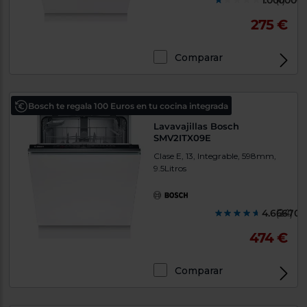
1.000000
(1)
Priorizamos
la entrega
275 €
con
nuestros
propios
instaladores
Comparar
Te
mostramos
tu tienda
más
Bosch te regala 100 Euros en tu cocina integrada
cercana
Ahorramos
Lavavajillas Bosch
en
SMV2ITX09E
combustible
y
cuidamos
Clase E, 13, Integrable, 598mm,
el planeta
9.5Litros
VALIDAR
4.666700
(24)
O
474 €
también
puedes:
Comparar
Iniciar
Registrarse
sesión