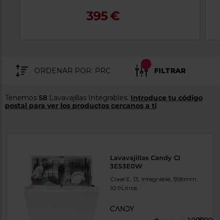
tá
ti
395 €
p
y
us
lo
con
g
mejor
d
plazo
to
de
y
ar
FILTRAR
entrega
Tenemos
58
Lavavajillas Integrables.
Introduce tu código
¿Por
postal para ver los productos cercanos a ti
qué
te
pedimos
tu
código
postal?
Lavavajillas Candy CI
Productos
3E53E0W
con
Clase E, 13, Integrable, 598mm,
entrega
10.9Litros
en
24
horas
y/o
los más
cercanos