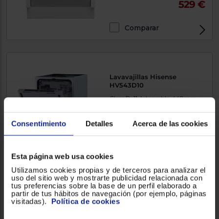
529 €
Comparar
Lavavajillas Hisense
HV543D10
Clase D, 11, Integrable, 448mm,
9.5Litros
Consentimiento
Detalles
Acerca de las cookies
3.000000
(1)
464 €
Esta página web usa cookies
Utilizamos cookies propias y de terceros para analizar el
uso del sitio web y mostrarte publicidad relacionada con
Comparar
tus preferencias sobre la base de un perfil elaborado a
partir de tus hábitos de navegación (por ejemplo, páginas
visitadas).
Política de cookies