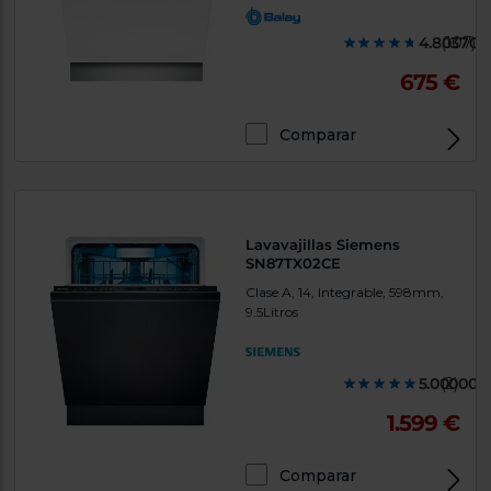
4.803700
(107)
675 €
Comparar
Lavavajillas Siemens
SN87TX02CE
Clase A, 14, Integrable, 598mm,
9.5Litros
5.000000
(2)
1.599 €
Comparar