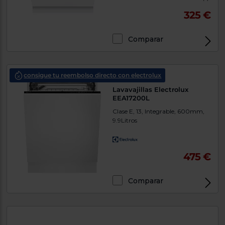
325 €
Comparar
consigue tu reembolso directo con electrolux
Lavavajillas Electrolux
EEA17200L
Clase E, 13, Integrable, 600mm,
9.9Litros
475 €
Comparar