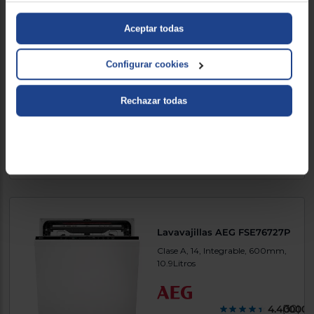
Lavavajillas Bosch
SPH4EKX17E
Aceptar todas
Clase B, 10, Integrable, 448mm,
8.7Litros
Configurar cookies
Rechazar todas
4.750000
(8)
547 €
579 €
Comparar
Lavavajillas AEG FSE76727P
Clase A, 14, Integrable, 600mm,
10.9Litros
4.400000
(30)