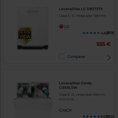
Lavavajillas LG DB273TX
Clase A, 14, Integrable, 598mm
4.689700
(319)
555 €
Comparar
Lavavajillas Candy
CI3E6L0W
Clase E, 13, Integrable, 598mm,
10.9Litros
5.000000
(1)