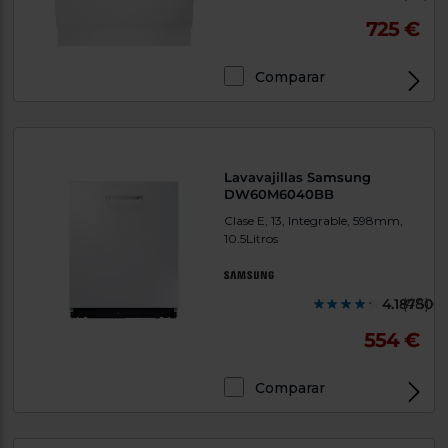
725 €
Comparar
Lavavajillas Samsung
DW60M6040BB
Clase E, 13, Integrable, 598mm,
10.5Litros
4.187500
(48)
554 €
Comparar