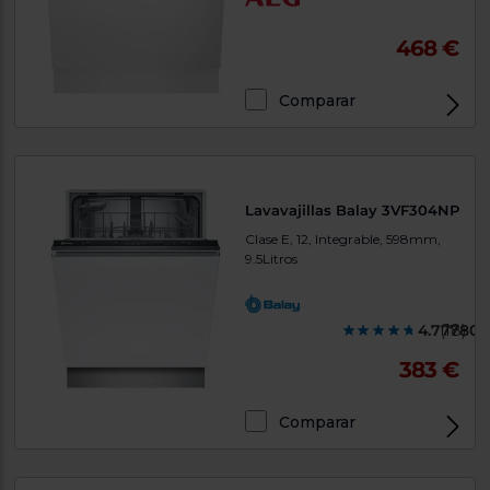
468 €
Comparar
Lavavajillas Balay 3VF304NP
Clase E, 12, Integrable, 598mm,
9.5Litros
4.777800
(18)
383 €
Comparar