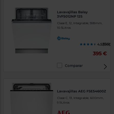
Lavavajillas Balay
3VF5012NP 12S
Clase E, 12, Integrable, 598mm,
10.5Litros
4.539600
(139)
395 €
Comparar
Lavavajillas AEG FSE54600Z
Clase C, 13, Integrable, 600mm,
9.9Litros