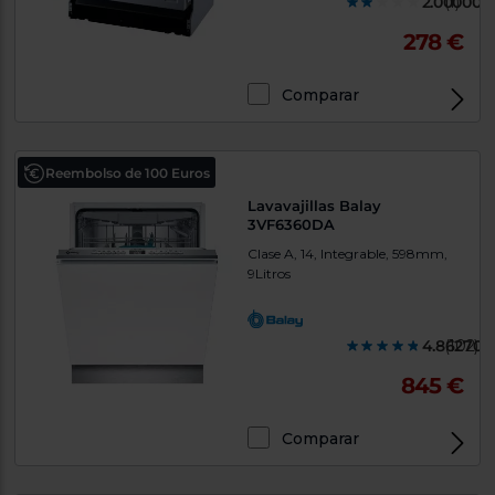
2.000000
(1)
278 €
Comparar
Reembolso de 100 Euros
Lavavajillas Balay
3VF6360DA
Clase A, 14, Integrable, 598mm,
9Litros
4.862700
(102)
845 €
Comparar