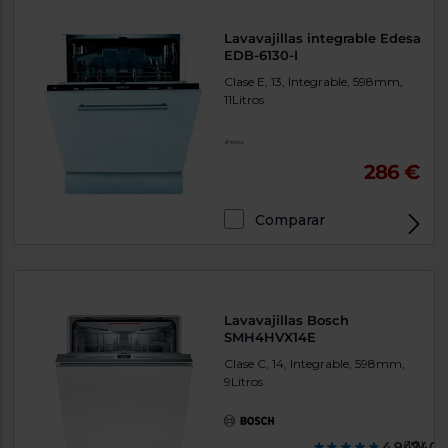
Lavavajillas integrable Edesa
EDB-6130-I
Clase E, 13, Integrable, 598mm,
11Litros
286 €
Comparar
Lavavajillas Bosch
SMH4HVX14E
Clase C, 14, Integrable, 598mm,
9Litros
4.947400
(19)