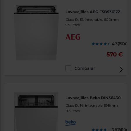
Lavavajillas AEG FSB53617Z
Clase D, 13, Integrable, 600mm,
9.9Litros
4.375000
(24)
570 €
Comparar
Lavavajillas Beko DIN36430
Clase D, 14, Integrable, 598mm,
11.5Litros
3.818200
(11)