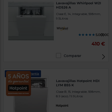
Lavavajillas Whirlpool W2I
HD526 A
Clase E, 14, Integrable, 598mm,
9.5Litros
5.000000
(1)
410 €
Comparar
5 años de garantía
Lavavajillas Hotpoint HDI
LYM B5S K
Clase B, 15, Integrable, 598mm,
8.9 (eco) / 9.9Litros