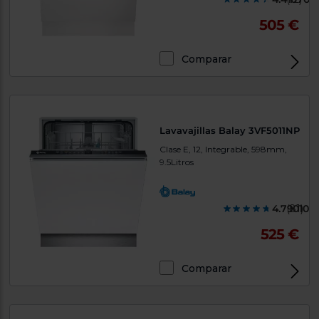
505 €
Comparar
Lavavajillas Balay 3VF5011NP
Clase E, 12, Integrable, 598mm,
9.5Litros
4.790100
(81)
525 €
Comparar