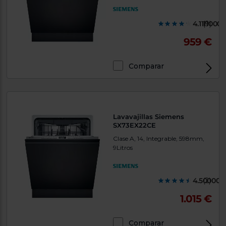
4.1111000
(9)
959 €
Comparar
Lavavajillas Siemens
SX73EX22CE
Clase A, 14, Integrable, 598mm,
9Litros
4.500000
(2)
1.015 €
Comparar