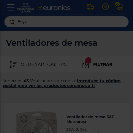
0
U
la
fe
Personaliza
ha
ar
tu
Ventiladores de mesa
y
experiencia
ab
p
de
se
compra
lo
FILTRAR
re
Introduce
di
Pu
tu
in
Tenemos
43
Ventiladores de mesa.
Introduce tu código
código
p
postal para ver los productos cercanos a ti
postal
ir
al
para
re
conocer
d
los
b
se
productos
Ventilador de mesa S&P
L
más
Meteoresn
us
cercanos
d
35W, 3, Gris
di
a