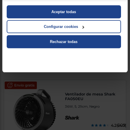
Aceptar todas
Ventilador de mesa S&P
ARTIC WIND 400
55W, 3, 40cm, Blanco
Configurar cookies
Rechazar todas
42,90 €
Comparar
Envío gratis
Ventilador de mesa Shark
FA050EU
36W, 5, 29cm, Negro
4.244000
(209)