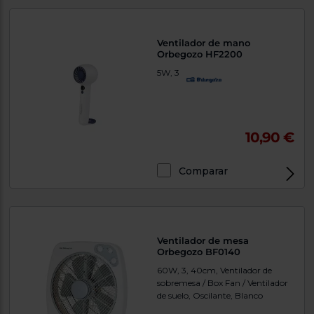
Priorizamos
la entrega
con
nuestros
Ventilador de mano
propios
Orbegozo HF2200
instaladores
Te
5W, 3
mostramos
tu tienda
más
cercana
Ahorramos
10,90 €
en
combustible
y
cuidamos
el planeta
Comparar
VALIDAR
O
Ventilador de mesa
Orbegozo BF0140
también
puedes:
60W, 3, 40cm, Ventilador de
sobremesa / Box Fan / Ventilador
Iniciar
de suelo, Oscilante, Blanco
Registrarse
sesión