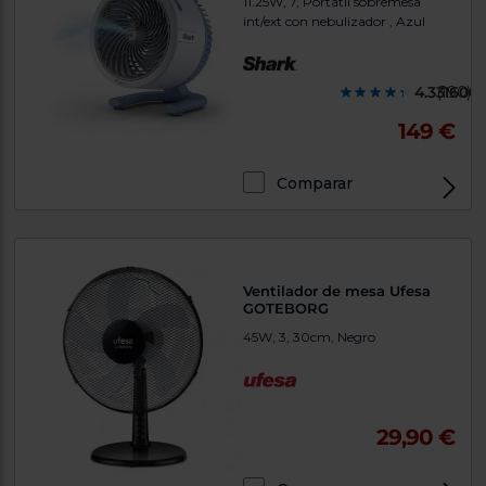
11.25W, 7, Portátil sobremesa
int/ext con nebulizador , Azul
4.331600
(190)
149 €
Comparar
Ventilador de mesa Ufesa
GOTEBORG
45W, 3, 30cm, Negro
29,90 €