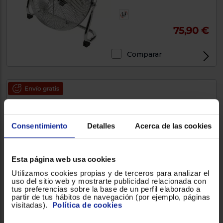
75,90 €
Comparar
Envío gratis
Ventilador de mesa Cecotec
EnergySilence 6000
50W, 3, 30cm, Oscilante, Blanco
Consentimiento
Detalles
Acerca de las cookies
Esta página web usa cookies
28,90 €
34,90 €
Utilizamos cookies propias y de terceros para analizar el
uso del sitio web y mostrarte publicidad relacionada con
tus preferencias sobre la base de un perfil elaborado a
Comparar
partir de tus hábitos de navegación (por ejemplo, páginas
visitadas).
Política de cookies