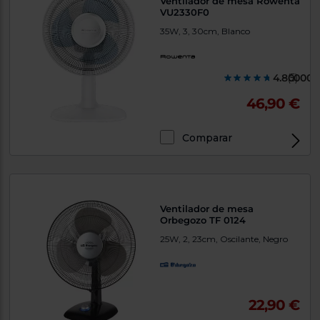
Ventilador de mesa Rowenta
VU2330F0
35W, 3, 30cm, Blanco
4.800000
(5)
46,90 €
Comparar
Ventilador de mesa
Orbegozo TF 0124
25W, 2, 23cm, Oscilante, Negro
22,90 €