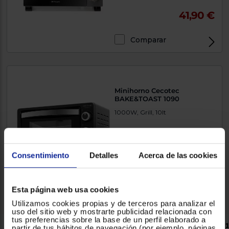
41,90 €
Comparar
Minihorno Cecotec
BAKE&TOAST 1090
1000W, Grill, 10lt
Consentimiento
Detalles
Acerca de las cookies
32,90 €
Comparar
Esta página web usa cookies
Utilizamos cookies propias y de terceros para analizar el
uso del sitio web y mostrarte publicidad relacionada con
tus preferencias sobre la base de un perfil elaborado a
Tenemos
5
Mini horno 10 litros .
Página 1 de 1
partir de tus hábitos de navegación (por ejemplo, páginas