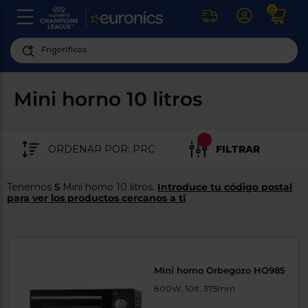
0
U
la
fe
Personaliza
ha
ar
tu
Mini horno 10 litros
y
experiencia
ab
p
de
se
compra
lo
FILTRAR
re
Introduce
di
Pu
tu
in
Tenemos
5
Mini horno 10 litros.
Introduce tu código postal
código
p
para ver los productos cercanos a ti
postal
ir
al
para
re
conocer
d
los
b
se
productos
Mini horno Orbegozo HO985
L
más
us
800W, 10lt, 375mm
cercanos
d
di
a