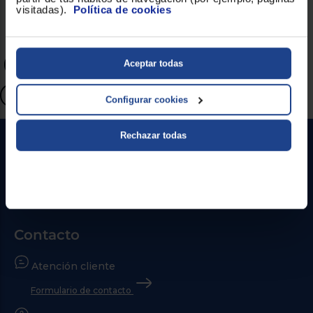
visitadas).
Política de cookies
Lo más búscado
Aceptar todas
Mini horno 9 litros
Mini horno 20 litros
Entrega rápida
Mini horno 30 litros
Configurar cookies
Rechazar todas
Contacto
Atención cliente
Formulario de contacto