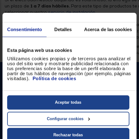
un plazo de
1 a 7 días hábiles.
Para
este tipo de productos 
seleccionar nuestro
servicio de instalación
.
En caso de que el producto no sea de gran tamaño, te lo env
Consentimiento
Detalles
Acerca de las cookies
un plazo de entrega de 1-4 días hábiles. Y para conocer el pl
manera más aproximada, introduce tu código postal en el lista
*Importante! sino dispones de ascensor y/o no es accesible y 
Esta página web usa cookies
escaleras, ponte en contacto con nosotros para solicitar pre
Utilizamos cookies propias y de terceros para analizar el
uso del sitio web y mostrarte publicidad relacionada con
tus preferencias sobre la base de un perfil elaborado a
partir de tus hábitos de navegación (por ejemplo, páginas
visitadas).
Política de cookies
Aceptar todas
Contacto
Configurar cookies
Atención cliente
Rechazar todas
Formulario de contacto