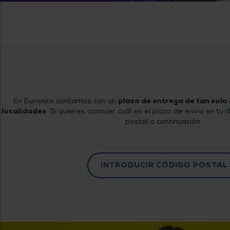
tá
ti
p
y
us
lo
con
g
mejor
d
plazo
to
de
y
ar
entrega
En Euronics contamos con un
plazo de entrega de tan solo
¿Por
localidades
. Si quieres conocer cuál es el plazo de envío en tu d
qué
postal a continuación.
te
pedimos
tu
código
postal?
INTRODUCIR CÓDIGO POSTAL
Productos
con
entrega
en
24
horas
y/o
los más
cercanos