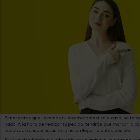
Priorizamos
la entrega
con
nuestros
propios
instaladores
Te
mostramos
tu tienda
más
cercana
Ahorramos
en
combustible
y
cuidamos
el planeta
VALIDAR
O
también
Si necesitas que llevemos tu electrodoméstico a casa, no te t
puedes:
nada. A la hora de realizar tu pedido, tendrás que marcar la casi
nuestros transportistas te lo harán llegar lo antes posible.
Iniciar
Registrarse
sesión
Si el electrodoméstico adquirido es voluminoso, la entrega se r