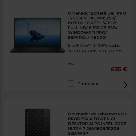
Ordenador portátil Dell PRO
15 ESSENTIAL PV15250/
INTEL® CORE™ I5/ 15.6''
FULL HD/ 8-512 GB SSD/
WINDOWS 11 PRO/
ESPAÑOL/ NEGRO
Intel® Core™ i5, 15.6Pulgadas,
512 GB, 4.6 GHz, 8GB, 39.6 cm
635 €
Comparar
Exclusivo Web
Ordenador de sobremesa HP
PRODESK 4 TOWER G1I
DESKTOP AI PC INTEL CORE
ULTRA 7 265/16GB/512GB
SSD/W11P