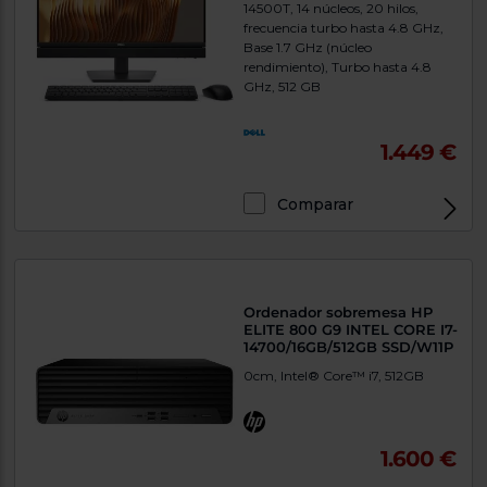
14500T, 14 núcleos, 20 hilos,
frecuencia turbo hasta 4.8 GHz,
Base 1.7 GHz (núcleo
rendimiento), Turbo hasta 4.8
GHz, 512 GB
1.449 €
Comparar
Exclusivo Web
Ordenador sobremesa HP
ELITE 800 G9 INTEL CORE I7-
14700/16GB/512GB SSD/W11P
0cm, Intel® Core™ i7, 512GB
1.600 €