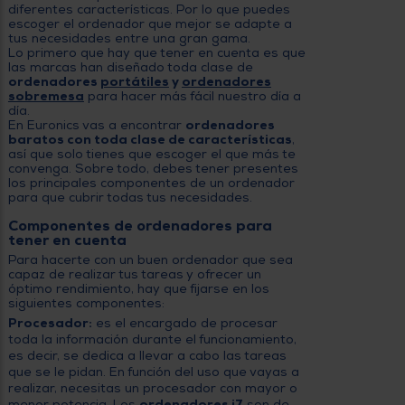
diferentes características. Por lo que puedes
escoger el ordenador que mejor se adapte a
tus necesidades entre una gran gama.
Lo primero que hay que tener en cuenta es que
las marcas han diseñado toda clase de
ordenadores
portátiles
y
ordenadores
sobremesa
para hacer más fácil nuestro día a
día.
En Euronics vas a encontrar
ordenadores
baratos con toda clase de características
,
así que solo tienes que escoger el que más te
convenga. Sobre todo, debes tener presentes
los principales componentes de un ordenador
para que cubrir todas tus necesidades.
Componentes de ordenadores para
tener en cuenta
Para hacerte con un buen ordenador que sea
capaz de realizar tus tareas y ofrecer un
óptimo rendimiento, hay que fijarse en los
siguientes componentes:
Procesador:
es el encargado de procesar
toda la información durante el funcionamiento,
es decir, se dedica a llevar a cabo las tareas
que se le pidan. En función del uso que vayas a
realizar, necesitas un procesador con mayor o
menor potencia. Los
ordenadores i7
son de