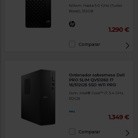
N/Acm, Hasta 5.0 GHz (Turbo
Boost), 512GB
1.290 €
Comparar
Exclusivo Web
Ordenador sobremesa Dell
PRO SLIM QVS1260 I7
16/512GB SSD W11 PRO
0cm, Intel® Core™ i7, 5.4 GHz,
512GB
1.349 €
Comparar