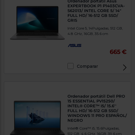
Ordenador portátil Asus
tá
ti
EXPERTBOOK P1 P1403CVA-
p
S62013/ INTEL CORE 5/ 14"
y
us
FULL HD/ 16-512 GB SSD/
lo
con
GRIS
g
mejor
d
Intel Core 5, 14Pulgadas, 512 GB,
plazo
to
4.8 GHz, 16GB, 35.6 cm
de
y
ar
entrega
665 €
¿Por
Comparar
qué
te
Exclusivo Web
pedimos
tu
código
postal?
Ordenador portátil Dell PRO
15 ESSENTIAL PV15250/
Productos
INTEL® CORE™ I5/ 15.6''
con
FULL HD/ 16-512 GB SSD/
entrega
WINDOWS 11 PRO ESPAÑOL/
en
24
NEGRO
horas
y/o
los más
Intel® Core™ i5, 15.6Pulgadas,
cercanos
512 GB, 4.6 GHz, 16GB, 39.6 cm