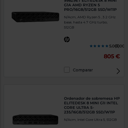
998Z9ET ELITEDESK 8 MINI
G1A AMD RYZEN 5
PRO/16GB/512GB SSD/W11P
N/Acm, AMD Ryzen 5 , 3.2 GHz
base, hasta 4.7 GHz turbo,
512GB
5.000000
(3)
805 €
Comparar
Exclusivo Web
Ordenador de sobremesa HP
ELITEDESK 8 MINI G1I INTEL
CORE ULTRA 5-
235/16GB/512GB SSD/W11P
N/Acm, Intel Core Ultra 5, 512GB