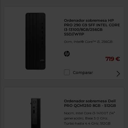
Ordenador sobremesa HP
PRO 290 G9 SFF INTEL CORE
I3-13100/8GB/256GB
SSD//W11P
0cm, Intel® Core™ i3, 256GB
719 €
Comparar
Exclusivo Web
Ordenador sobremesa Dell
PRO QCM1250 8GB - 512GB
Nocm, Intel Core i3-14100T (14ª
generación), Base 3.0 GHz,
Turbo hasta 4.4 GHz, 512GB