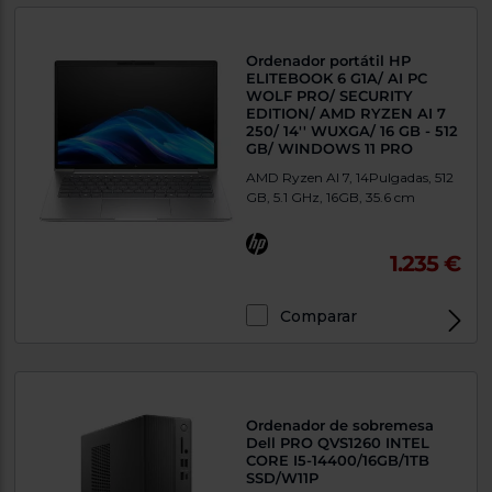
Ordenador portátil HP
ELITEBOOK 6 G1A/ AI PC
WOLF PRO/ SECURITY
EDITION/ AMD RYZEN AI 7
250/ 14'' WUXGA/ 16 GB - 512
GB/ WINDOWS 11 PRO
AMD Ryzen AI 7, 14Pulgadas, 512
GB, 5.1 GHz, 16GB, 35.6 cm
1.235 €
Comparar
Exclusivo Web
Ordenador de sobremesa
Dell PRO QVS1260 INTEL
CORE I5-14400/16GB/1TB
SSD/W11P