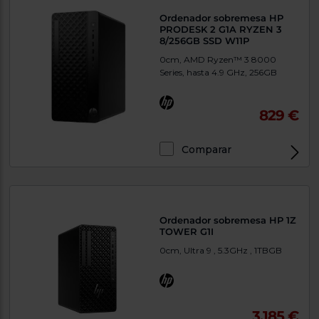
Ordenador sobremesa HP
PRODESK 2 G1A RYZEN 3
8/256GB SSD W11P
0cm, AMD Ryzen™ 3 8000
Series, hasta 4.9 GHz, 256GB
829 €
Comparar
Exclusivo Web
Ordenador sobremesa HP 1Z
TOWER G1I
0cm, Ultra 9 , 5.3GHz , 1TBGB
3.185 €