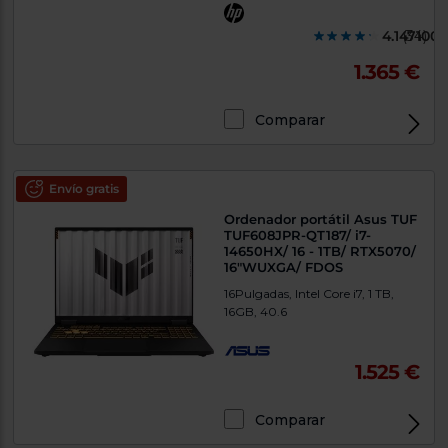
4.1471000
(34)
1.365 €
Comparar
Exclusivo Web
Envío gratis
Ordenador portátil Asus TUF
TUF608JPR-QT187/ i7-
14650HX/ 16 - 1TB/ RTX5070/
16"WUXGA/ FDOS
16Pulgadas, Intel Core i7, 1 TB,
16GB, 40.6
1.525 €
Comparar
Exclusivo Web