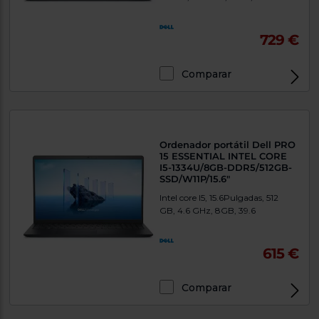
Priorizamos
la entrega
con
nuestros
729 €
propios
instaladores
Te
Comparar
mostramos
tu tienda
Exclusivo Web
más
cercana
Ahorramos
en
Ordenador portátil Dell PRO
combustible
15 ESSENTIAL INTEL CORE
y
cuidamos
I5-1334U/8GB-DDR5/512GB-
el planeta
SSD/W11P/15.6"
Intel core I5, 15.6Pulgadas, 512
VALIDAR
GB, 4.6 GHz, 8GB, 39.6
O
615 €
también
puedes:
Comparar
Iniciar
Registrarse
Exclusivo Web
sesión