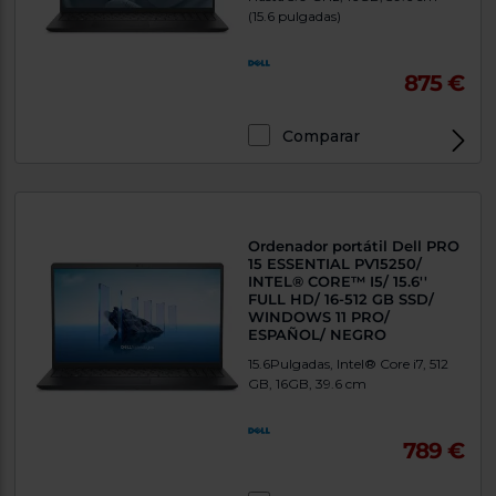
(15.6 pulgadas)
875 €
Comparar
Exclusivo Web
Ordenador portátil Dell PRO
15 ESSENTIAL PV15250/
INTEL® CORE™ I5/ 15.6''
FULL HD/ 16-512 GB SSD/
WINDOWS 11 PRO/
ESPAÑOL/ NEGRO
15.6Pulgadas, Intel® Core i7, 512
GB, 16GB, 39.6 cm
789 €