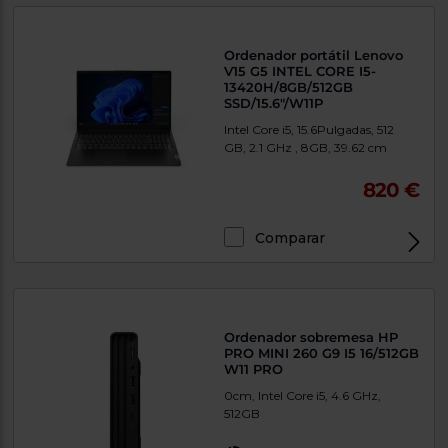
Ordenador portátil Lenovo
V15 G5 INTEL CORE I5-
13420H/8GB/512GB
SSD/15.6"/W11P
Intel Core i5, 15.6Pulgadas, 512
GB, 2.1 GHz , 8GB, 39.62 cm
820 €
Comparar
Exclusivo Web
Ordenador sobremesa HP
PRO MINI 260 G9 I5 16/512GB
W11 PRO
0cm, Intel Core i5, 4.6 GHz,
512GB