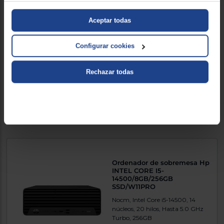
Ordenador portátil Acer
ASPIRE GO 15 CORE 5-
Aceptar todas
120U/8-512GB SSD/15.6"/W11H
Intel Core 5, 15.6Pulgadas, 512
Configurar cookies
GB, Intel Core 5, 8 GBGB, 15.6
pulgadas
Rechazar todas
665 €
Comparar
Exclusivo Web
Ordenador de sobremesa Hp
INTEL CORE I5-
14500/8GB/256GB
SSD/W11PRO
Nocm, Intel Core i5-14500, 14
núcleos, 20 hilos, Hasta 5.0 GHz
Turbo, 256GB