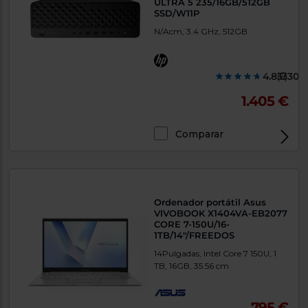
ULTRA 5 235/16GB/512GB
SSD/W11P
N/Acm, 3.4 GHz, 512GB
4.833300
(6)
1.405 €
Comparar
Exclusivo Web
Ordenador portátil Asus
VIVOBOOK X1404VA-EB2077
CORE 7-150U/16-
1TB/14"/FREEDOS
14Pulgadas, Intel Core 7 150U, 1
TB, 16GB, 35.56 cm
795 €