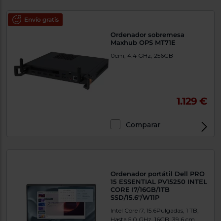
Envío gratis
Ordenador sobremesa
Maxhub OPS MT71E
0cm, 4.4 GHz, 256GB
1.129 €
Comparar
Exclusivo Web
Ordenador portátil Dell PRO
15 ESSENTIAL PV15250 INTEL
CORE I7/16GB/1TB
SSD/15.6"/W11P
Intel Core i7, 15.6Pulgadas, 1 TB,
Hasta 5.0 GHz, 16GB, 39.6 cm