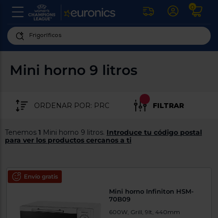
0
U
la
fe
Personaliza
ha
ar
tu
Mini horno 9 litros
y
experiencia
ab
p
de
se
compra
lo
FILTRAR
re
Introduce
di
Pu
tu
in
Tenemos
1
Mini horno 9 litros.
Introduce tu código postal
código
p
para ver los productos cercanos a ti
postal
ir
al
para
re
conocer
d
los
Envío gratis
b
se
productos
Mini horno Infiniton HSM-
L
más
70B09
us
cercanos
d
600W, Grill, 9lt, 440mm
di
a