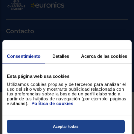
Priorizamos
la entrega
con
nuestros
propios
instaladores
Te
Contacto
mostramos
tu tienda
más
Atención cliente
cercana
Ahorramos
Formulario de contacto
Consentimiento
Detalles
Acerca de las cookies
en
combustible
¿Necesitas ayuda?
y
cuidamos
el planeta
Esta página web usa cookies
Ir al centro de ayuda
Utilizamos cookies propias y de terceros para analizar el
VALIDAR
uso del sitio web y mostrarte publicidad relacionada con
tus preferencias sobre la base de un perfil elaborado a
partir de tus hábitos de navegación (por ejemplo, páginas
O
visitadas).
Política de cookies
Sobre Euronics
también
puedes:
Quiénes somos
Iniciar
Aceptar todas
Registrarse
sesión
Nuestras tiendas