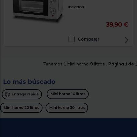
tá
ti
p
y
us
lo
con
39,90 €
g
mejor
d
plazo
to
de
y
Comparar
ar
entrega
¿Por
Tenemos
1
Mini horno 9 litros .
Página 1 de 1
qué
te
pedimos
Lo más búscado
tu
código
postal?
Mini horno 10 litros
Entrega rápida
Productos
Mini horno 20 litros
Mini horno 30 litros
con
entrega
en
24
horas
y/o
los más
cercanos