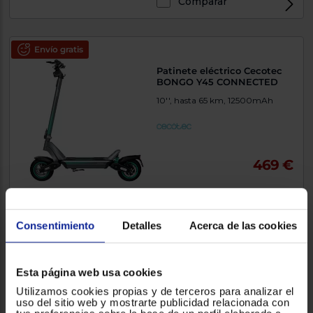
Comparar
Envío gratis
Patinete eléctrico Cecotec
BONGO Y45 CONNECTED
10'', hasta 65 km, 12500mAh
469 €
Comparar
Consentimiento
Detalles
Acerca de las cookies
Envío gratis
Casco Cecotec BRAINGUARD
Esta página web usa cookies
SPRINTER GREY L-XL
Utilizamos cookies propias y de terceros para analizar el
uso del sitio web y mostrarte publicidad relacionada con