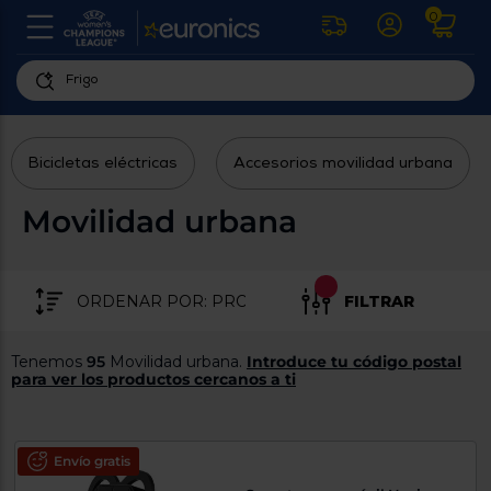
0
U
la
fe
Personaliza
ha
ar
tu
y
Bicicletas eléctricas
Accesorios movilidad urbana
experiencia
ab
p
de
se
Movilidad urbana
compra
lo
re
Introduce
di
Pu
tu
in
FILTRAR
código
p
postal
ir
al
para
Tenemos
95
Movilidad urbana.
Introduce tu código postal
re
conocer
para ver los productos cercanos a ti
d
los
b
se
productos
L
más
us
Envío gratis
cercanos
d
di
a