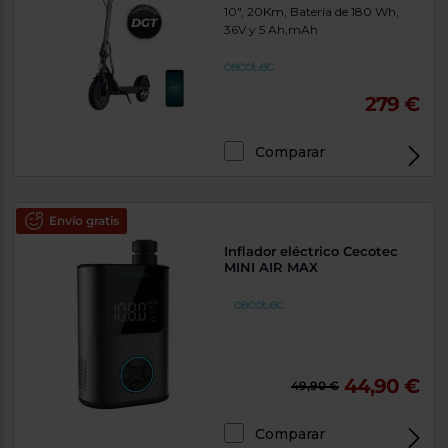
10", 20Km, Batería de 180 Wh,
36V y 5 Ah,mAh
279 €
Comparar
Envío gratis
Inflador eléctrico Cecotec
MINI AIR MAX
44,90 €
49,90 €
Comparar