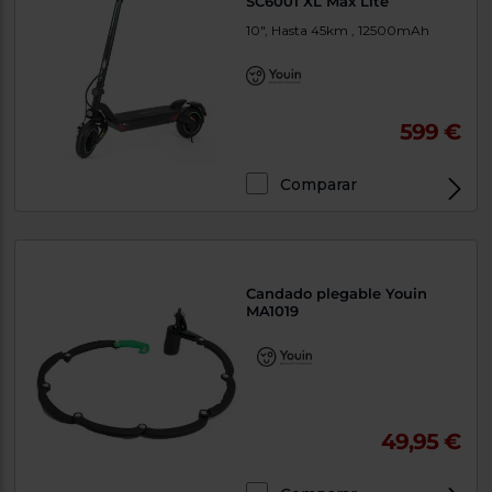
SC6001 XL Max Lite
10", Hasta 45km , 12500mAh
599 €
Comparar
Candado plegable Youin
MA1019
49,95 €