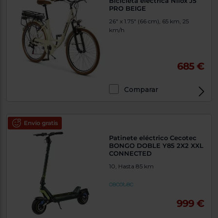
Bicicleta eléctrica Nilox J5
PRO BEIGE
26" x 1.75" (66 cm), 65 km, 25
km/h
685 €
Comparar
Envío gratis
Patinete eléctrico Cecotec
BONGO DOBLE Y85 2X2 XXL
CONNECTED
10, Hasta 85 km
999 €