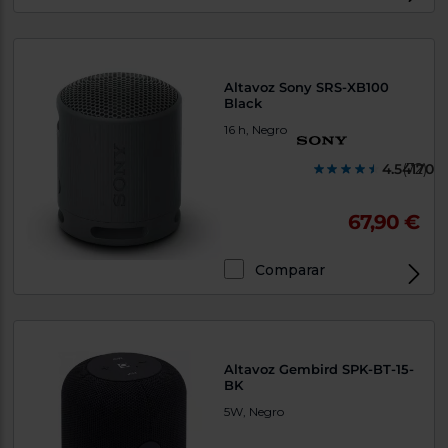
Altavoz Sony SRS-XB100
Black
16 h, Negro
4.541700
(72)
67,90 €
Comparar
Altavoz Gembird SPK-BT-15-
BK
5W, Negro