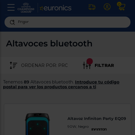
0
U
la
fe
Personaliza
ha
ar
tu
Altavoces bluetooth
y
experiencia
ab
p
de
se
compra
lo
FILTRAR
re
Introduce
di
Pu
tu
in
Tenemos
89
Altavoces bluetooth.
Introduce tu código
código
p
postal para ver los productos cercanos a ti
postal
ir
al
para
re
conocer
d
los
b
se
productos
Altavoz Infiniton Party EQ09
L
más
us
90W, Negro
cercanos
d
di
a