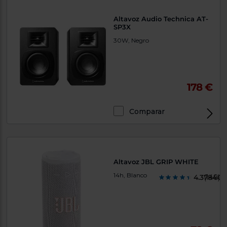
Altavoz Audio Technica AT-
SP3X
30W, Negro
178 €
Comparar
Altavoz JBL GRIP WHITE
14h, Blanco
4.378400
(148)