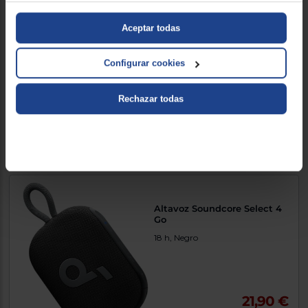
Altavoz Equip MINI SPEAKER
LIFE 245331
Aceptar todas
Negro
Configurar cookies
Rechazar todas
17,90 €
Comparar
Altavoz Soundcore Select 4
Go
18 h, Negro
21,90 €