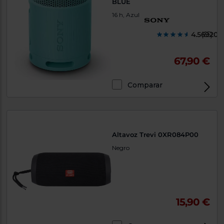
BLUE
16 h, Azul
4.569200
(65)
67,90 €
Comparar
Altavoz Trevi 0XR084P00
Negro
15,90 €