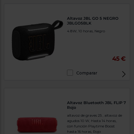
Priorizamos
la entrega
con
nuestros
Altavoz JBL GO 5 NEGRO
propios
JBLGO5BLK
instaladores
Te
4.8W, 10 horas, Negro
mostramos
tu tienda
más
cercana
Ahorramos
45 €
en
combustible
y
cuidamos
el planeta
Comparar
VALIDAR
O
Altavoz Bluetooth JBL FLIP 7
Rojo
también
puedes:
altavoz de graves 25 , altavoz de
agudos 10 W, Hasta 14 horas,
Iniciar
con función Playtime Boost
Registrarse
sesión
hasta 16 horas, Rojo