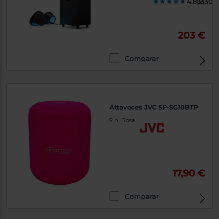
4.833300
(6)
203 €
Comparar
Altavoces JVC SP-SG10BTP
9 h, Rosa
17,90 €
Comparar