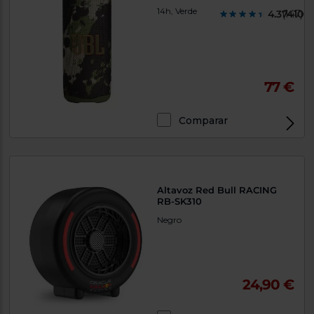
14h, Verde
4.374100
(147)
77 €
Comparar
Altavoz Red Bull RACING
RB-SK310
Negro
24,90 €