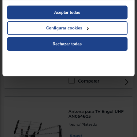
Aceptar todas
Soporte para TV Engel
Configurar cookies
AC0572E
47 a 100, Soporte para TV, Negro
Rechazar todas
34,90 €
Comparar
Antena para TV Engel UHF
AN0546G5
Negro/ Plateado