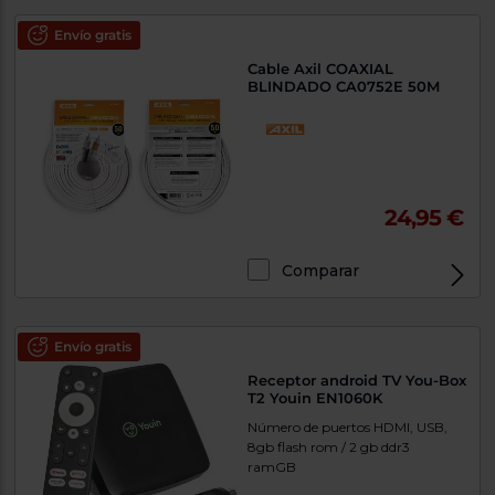
Envío gratis
Cable Axil COAXIAL
BLINDADO CA0752E 50M
24,95 €
Comparar
Envío gratis
Receptor android TV You-Box
T2 Youin EN1060K
Número de puertos HDMI, USB,
8gb flash rom / 2 gb ddr3
ramGB