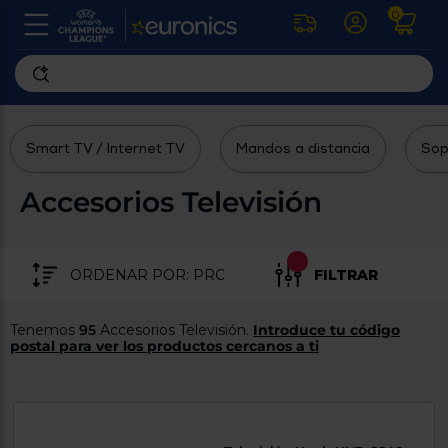
0
U
la
fe
Personaliza
ha
ar
tu
y
Smart TV / Internet TV
Mandos a distancia
Sop
experiencia
ab
p
de
se
Accesorios Televisión
compra
lo
re
Introduce
di
Pu
tu
in
FILTRAR
código
p
postal
ir
al
para
Tenemos
95
Accesorios Televisión.
Introduce tu código
re
conocer
postal para ver los productos cercanos a ti
d
los
b
se
productos
L
más
us
cercanos
d
di
a