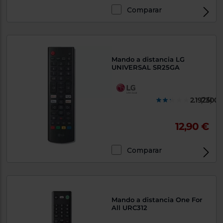
Priorizamos
la entrega
Comparar
con
nuestros
propios
instaladores
Te
mostramos
Mando a distancia LG
tu tienda
UNIVERSAL SR25GA
más
cercana
Ahorramos
en
2.1923000
(26)
combustible
y
cuidamos
el planeta
12,90 €
VALIDAR
Comparar
O
también
puedes:
Mando a distancia One For
All URC312
Iniciar
Registrarse
sesión