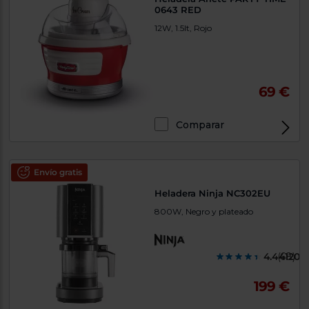
0643 RED
12W, 1.5lt, Rojo
69 €
Comparar
Envío gratis
Heladera Ninja NC302EU
800W, Negro y plateado
4.441200
(68)
199 €