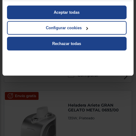
Aceptar todas
Crepera Ufesa DOLCEVITA
1000W, Negro
Configurar cookies
Rechazar todas
31 €
Comparar
Envío gratis
Heladera Ariete GRAN
GELATO METAL 0693/00
135W, Plateado