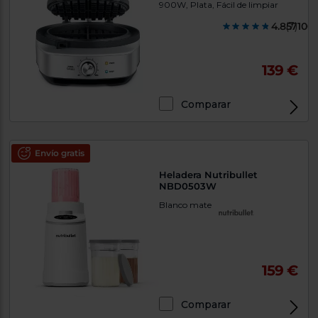
900W, Plata, Fácil de limpiar
4.857100
(7)
139 €
Comparar
Envío gratis
Heladera Nutribullet
NBD0503W
Blanco mate
159 €
Comparar