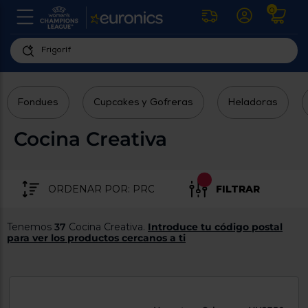
0
U
la
fe
Personaliza
ha
ar
tu
y
Fondues
Cupcakes y Gofreras
Heladoras
experiencia
ab
p
de
se
Cocina Creativa
compra
lo
re
Introduce
di
Pu
tu
in
FILTRAR
código
p
postal
ir
al
para
Tenemos
37
Cocina Creativa.
Introduce tu código postal
re
conocer
para ver los productos cercanos a ti
d
los
b
se
productos
L
más
us
cercanos
d
di
a