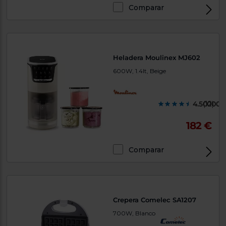
Comparar
Heladera Moulinex MJ602
600W, 1.4lt, Beige
4.500000
(12)
182 €
Comparar
Crepera Comelec SA1207
700W, Blanco