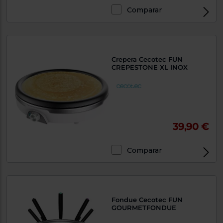
Priorizamos
la entrega
Comparar
con
nuestros
propios
instaladores
Te
mostramos
Crepera Cecotec FUN
tu tienda
CREPESTONE XL INOX
más
cercana
Ahorramos
en
combustible
y
cuidamos
el planeta
39,90 €
VALIDAR
Comparar
O
también
puedes:
Fondue Cecotec FUN
GOURMETFONDUE
Iniciar
Registrarse
sesión