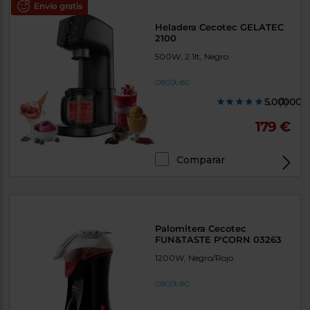
Envío gratis
Heladera Cecotec GELATEC
2100
500W, 2.1lt, Negro
5.000000
(1)
179 €
Comparar
Palomitera Cecotec
FUN&TASTE P'CORN 03263
1200W, Negro/Rojo