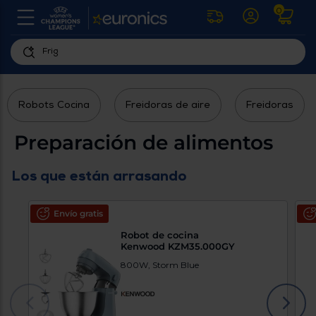
0
U
la
fe
Personaliza
ha
ar
tu
y
Robots Cocina
Freidoras de aire
Freidoras
experiencia
ab
p
de
se
Preparación de alimentos
compra
lo
re
Introduce
di
Los que están arrasando
Pu
tu
in
código
p
postal
ir
Envío gratis
al
para
re
Robot de cocina
conocer
d
Kenwood KZM35.000GY
los
b
800W, Storm Blue
se
productos
L
más
us
cercanos
d
di
a