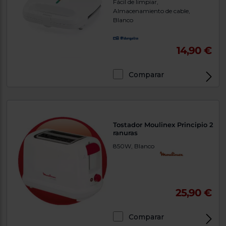
Priorizamos
Fácil de limpiar,
la entrega
Almacenamiento de cable,
con
Blanco
nuestros
propios
instaladores
14,90 €
Te
mostramos
tu tienda
más
Comparar
cercana
Ahorramos
en
combustible
y
cuidamos
el planeta
Tostador Moulinex Principio 2
ranuras
850W, Blanco
VALIDAR
O
también
25,90 €
puedes:
Iniciar
Registrarse
Comparar
sesión