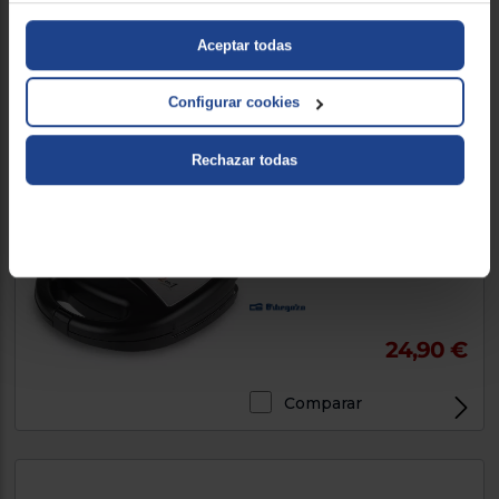
83,90 €
95 €
Aceptar todas
Comparar
Configurar cookies
Rechazar todas
Sandwichera Orbegozo SW
7260
750W, 2, Fácil de limpiar, Capa
antiadherente, Plateado/Negro
24,90 €
Comparar