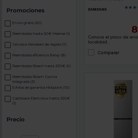
Promociones
Envío gratis
(60)
8
Reembolso hasta 50€ Hisense
(1)
Conoce el plazo de enví
localidad...
Cerveza Heineken de regalo
(7)
Comparar
Reembolso eficiencia Balay
(8)
Reembolso Bosch hasta 250€
(9)
Reembolso Bosch Cocina
Integrada
(3)
5 Años de garantía Hotpoint
(10)
Cashback Electrolux hasta 250€
(1)
Precio