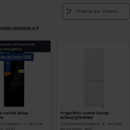
uctos cercanos a ti
lvemos 150 Euros de
 energetico
lso de hasta 150€
co combi Balay
Frigorífico combi Candy
NI
ECN4CQTEW186
ón Energética : C
No Frost
Clasificación Energética : E
No Frost
) : 2030
Altura (mm) : 1850