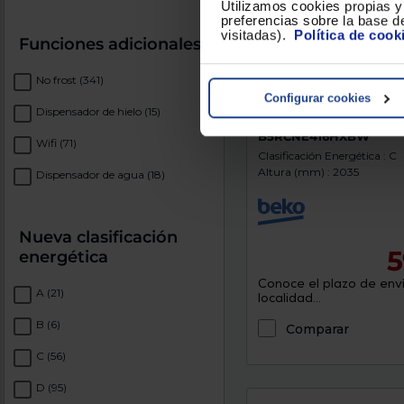
Utilizamos cookies propias y 
preferencias sobre la base de
visitadas).
Política de cook
Funciones adicionales
No frost
(341)
Configurar cookies
Dispensador de hielo
(15)
Frigorífico combi Beko
B5RCNE416HXBW
Wifi
(71)
Clasificación Energética : C
Altura (mm) : 2035
Dispensador de agua
(18)
Nueva clasificación
5
energética
Conoce el plazo de enví
A
(21)
localidad...
B
(6)
Comparar
C
(56)
D
(95)