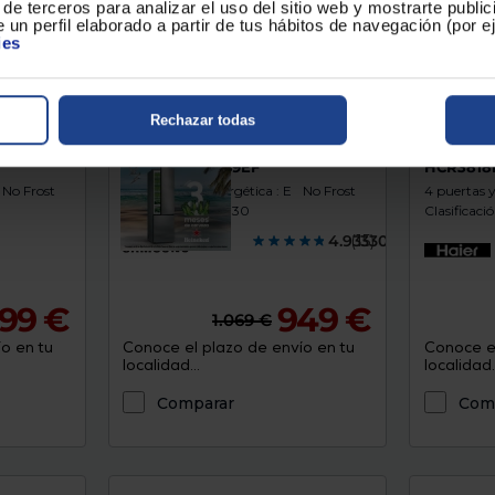
de terceros para analizar el uso del sitio web y mostrarte publi
 un perfil elaborado a partir de tus hábitos de navegación (por 
ies
Rechazar todas
Frigorífico combi Samsung
Frigorífi
RB53DG703ES9EF
HCR381
No Frost
Clasificación Energética : E
No Frost
4 puertas 
Altura (mm) : 2030
Clasificaci
4.9333000
(15)
99 €
949 €
1.069 €
o en tu
Conoce el plazo de envío en tu
Conoce el
localidad...
localidad..
Comparar
Com