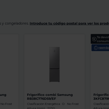
os y congeladores.
Introduce tu código postal para ver los prod
Te devo
consumo
reembo
sung
Frigorífico combi Samsung
Frigorífi
RB38C776DS9/EF
3KFC879
No Frost
Clasificación Energética : D
No Frost
Clasificaci
Altura (mm) : 2030
Altura (mm