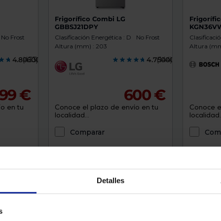
Frigorífico Combi LG
Frigoríf
GBBSJ21DPY
KGN36V
No Frost
Clasificación Energética : D
No Frost
Clasificaci
Altura (mm) : 203
Altura (mm
4.8060000
(433)
4.7500000
(144)
99 €
600 €
o en tu
Conoce el plazo de envío en tu
Conoce el
localidad...
localidad..
Comparar
Com
Detalles
s