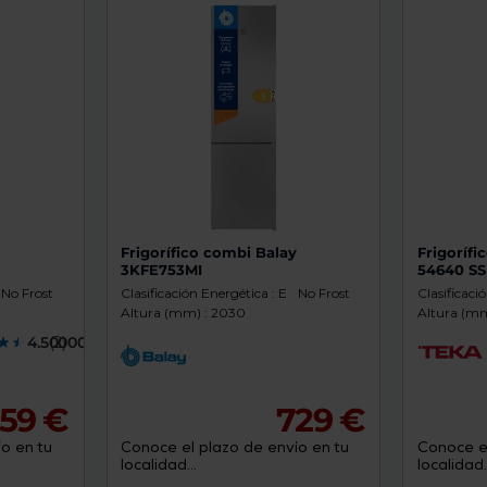
y
Frigorífico combi Balay
Frigoríf
3KFE753MI
54640 SS
No Frost
Clasificación Energética : E
No Frost
Clasificaci
Altura (mm) : 2030
Altura (mm
4.5000000
(2)
59 €
729 €
o en tu
Conoce el plazo de envío en tu
Conoce el
localidad...
localidad..