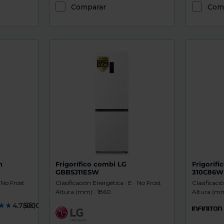
Comparar
Com
h
Frigorífico combi LG
Frigorífi
GBBSJ11ESW
310C86W
No Frost
Clasificación Energética : E
No Frost
Clasificaci
Altura (mm) : 1860
Altura (mm
4.7500000
(68)