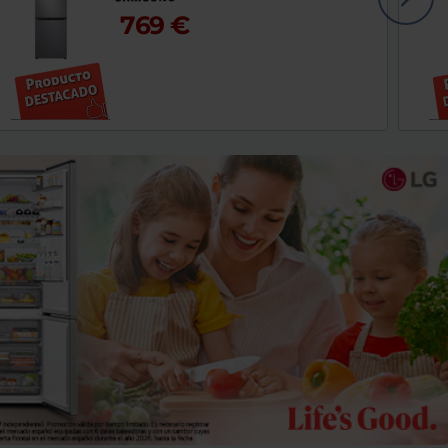
769 €