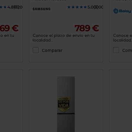
4.8182000
(11)
5.0000000
(3)
69 €
789 €
o en tu
Conoce el plazo de envío en tu
Conoce el
localidad...
localidad..
Comparar
Com