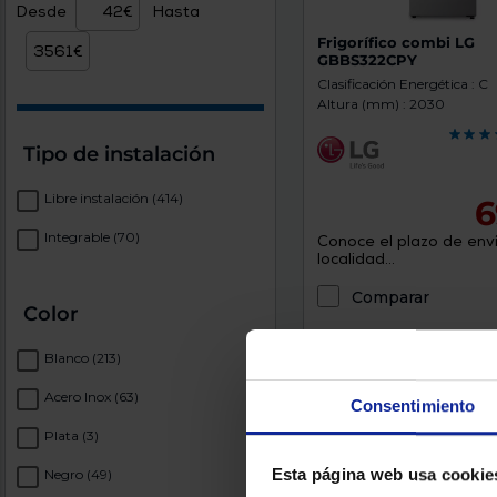
Desde
Hasta
Frigorífico combi LG
GBBS322CPY
Clasificación Energética : C
Altura (mm) : 2030
Tipo de instalación
Libre instalación
(414)
6
Integrable
(70)
Conoce el plazo de enví
localidad...
Comparar
Color
Blanco
(213)
tarjeta regalo beko
Acero Inox
(63)
Consentimiento
Plata
(3)
Esta página web usa cookie
Negro
(49)