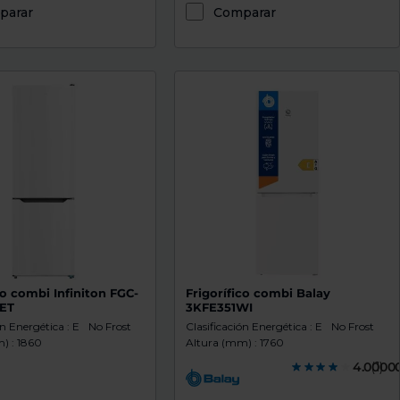
parar
Comparar
co combi Infiniton FGC-
Frigorífico combi Balay
ET
3KFE351WI
ón Energética : E
No Frost
Clasificación Energética : E
No Frost
) : 1860
Altura (mm) : 1760
4.0000
(1)