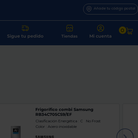
Añade tu código postal
0
Sigue tu pedido
Mi cuenta
Tiendas
Frigorífico combi Samsung
RB34C705CS9/EF
Clasificación Energética : C
No Frost
Color : Acero inoxidable