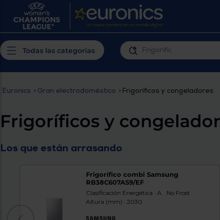
¿Por qué t
Produ
Personaliza tu
cerc
Todas las categorías
experiencia de
Prior
compra
insta
Euronics
>
Gran electrodoméstico
>
Frigoríficos y congeladores
Introduce tu código postal para
Te m
conocer los productos más cercanos a
Frigoríficos y congelado
ti y con mejor plazo de entrega
Ahor
plan
Los que están arrasando
Frigorífico combi Samsung
RB38C607AS9/EF
Clasificación Energética : A
No Frost
Altura (mm) : 2030
Inicia