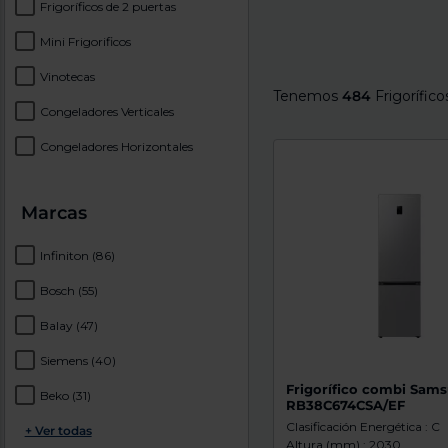
Frigoríficos de 2 puertas
Mini Frigorificos
Vinotecas
Tenemos
484
Frigorífic
Congeladores Verticales
Congeladores Horizontales
Marcas
Infiniton
(86)
Bosch
(55)
Balay
(47)
Siemens
(40)
Frigorífico combi Sam
Beko
(31)
RB38C674CSA/EF
Clasificación Energética : C
+ Ver todas
Altura (mm) : 2030