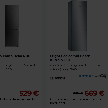
ico combi Teka RBF
Frigorífico combi Bosch
KGN36VLED
ón Energética : E
No Frost
Clasificación Energética : E
No Frost
) : 1800
Altura (mm) : 1860
4.2647
(34)
529 €
669 €
729 €
 plazo de envío en tu
Conoce el plazo de envío en tu
.
localidad...