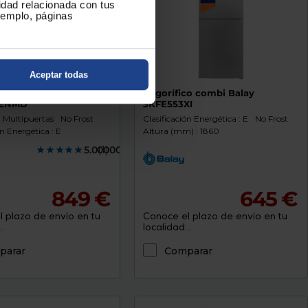
cidad relacionada con tus
ejemplo, páginas
Aceptar todas
co americano Haier
Frigorífico combi Balay
8ENMD
3KFE553XI
y Multipuertas
No Frost
Clasificación Energética : E
No Frost
ón Energética : E
Altura (mm) : 1860
5.0000000
(1)
849 €
645 €
 plazo de envío en tu
Conoce el plazo de envío en tu
.
localidad...
parar
Comparar