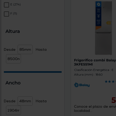
E
(274)
F
(11)
Altura
Desde
Hasta
Frigorífico combi Bala
3KFE551MI
Clasificación Energética : E
Altura (mm) : 1860
Ancho
5
Desde
Hasta
Conoce el plazo de enví
localidad...