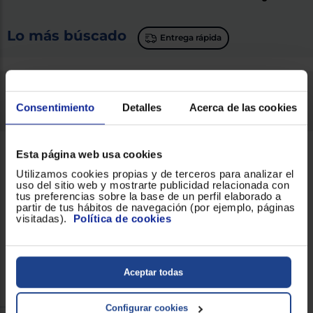
Lo más búscado
Entrega rápida
¿Tienes dudas sobre el Palomitero que
necesitas para tu hogar? haz click
y
AQUÍ
Consentimiento
Detalles
Acerca de las cookies
descubre toda la información
Esta página web usa cookies
Características
Utilizamos cookies propias y de terceros para analizar el
Un
palomitero
es un aparato eléctrico
uso del sitio web y mostrarte publicidad relacionada con
especializado en hacer palomitas con aire
tus preferencias sobre la base de un perfil elaborado a
caliente, sin necesidad de usar el
partir de tus hábitos de navegación (por ejemplo, páginas
microondas.
visitadas).
Política de cookies
Funciona con
granos sueltos de maíz,
en
lugar de ir aglomerados dentro de los sobres
para microondas.
Cuentan con un
dosificador
y un
recipiente
para echar las palomitas.
Aceptar todas
Configurar cookies