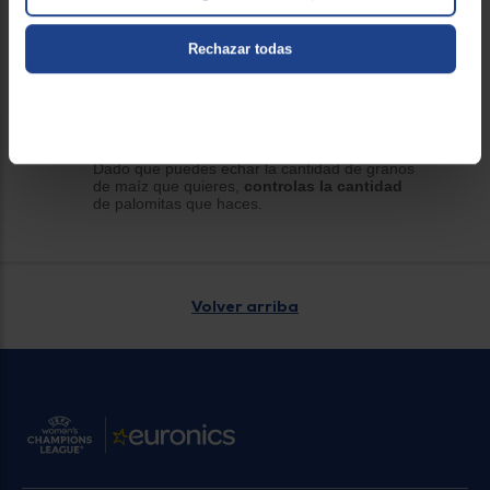
Ventajas
Obtenemos unas palomitas con un
gran
Rechazar todas
sabor y textura,
más sanas
que las de
paquete y muy similares a las que podemos
comer en el cine. Estas palomitas no llevan
aditivos ni otros productos, aunque sí
deberemos ponerles algunos condimientos
para darles sabor.
Dado que puedes echar la cantidad de granos
de maíz que quieres,
controlas la cantidad
de palomitas que haces.
Volver arriba