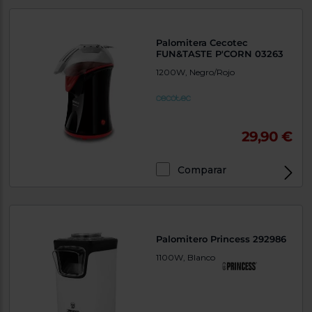
Priorizamos
la entrega
con
nuestros
Palomitera Cecotec
propios
FUN&TASTE P'CORN 03263
instaladores
Te
1200W, Negro/Rojo
mostramos
tu tienda
más
cercana
Ahorramos
29,90 €
en
combustible
y
cuidamos
el planeta
Comparar
VALIDAR
O
Palomitero Princess 292986
también
1100W, Blanco
puedes:
Iniciar
Registrarse
sesión