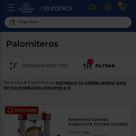
0
U
la
fe
Personaliza
ha
ar
tu
Palomiteros
y
experiencia
ab
p
de
se
compra
lo
FILTRAR
re
Introduce
di
Pu
tu
in
Tenemos
5
Palomiteros.
Introduce tu código postal para
código
p
ver los productos cercanos a ti
postal
ir
al
para
re
conocer
d
los
Envío gratis
b
se
productos
Palomitero Cecotec
L
más
FUN&TASTE P'CORN CLASSIC
us
cercanos
d
300W, Rojo
di
a