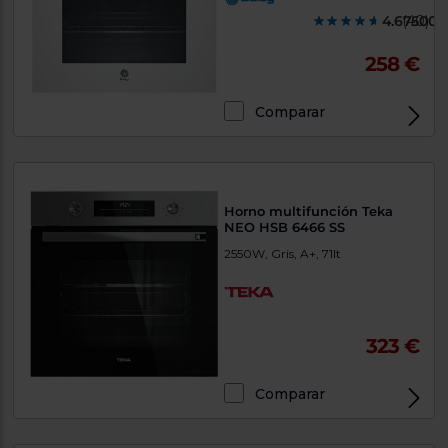
4.675000
(40)
258 €
Comparar
Horno multifunción Teka
NEO HSB 6466 SS
2550W, Gris, A+, 71lt
323 €
Comparar