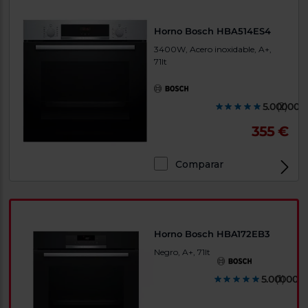
Horno Bosch HBA514ES4
3400W, Acero inoxidable, A+,
71lt
5.000000
(2)
355 €
Comparar
Horno Bosch HBA172EB3
Negro, A+, 71lt
5.000000
(1)