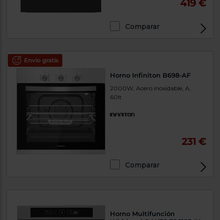
419 €
Comparar
Envío gratis
Horno Infiniton B698-AF
2000W, Acero inoxidable, A,
60lt
231 €
Comparar
Horno Multifunción