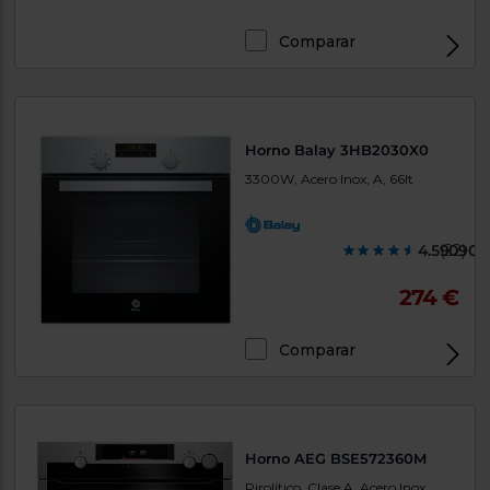
Comparar
Horno Balay 3HB2030X0
3300W, Acero Inox, A, 66lt
4.590900
(22)
274 €
Comparar
Horno AEG BSE572360M
Pirolítico, Clase A, Acero Inox,