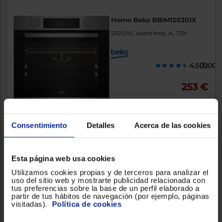
Horno Beko BBIM120301X
2500W, Acero Inox, A, 72lt
4.500000
(2)
253 €
Comparar
Consentimiento
Detalles
Acerca de las cookies
Esta página web usa cookies
Horno Teka HBE 615 ME SS
Utilizamos cookies propias y de terceros para analizar el
Clase A, Acero Inox, A, 70lt
uso del sitio web y mostrarte publicidad relacionada con
tus preferencias sobre la base de un perfil elaborado a
partir de tus hábitos de navegación (por ejemplo, páginas
visitadas).
Política de cookies
4.333300
(3)