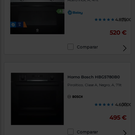
4.875000
(8)
520 €
Comparar
Horno Bosch HBG5780B0
Pirolítico, Clase A, Negro, A, 71lt
4.600000
(15)
495 €
Comparar