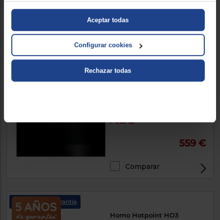
383 €
Aceptar todas
Comparar
Configurar cookies
Rechazar todas
Horno AEG TX7PB631SB
Pirolítico, 3490W, Negro, A++,
72lt
559 €
Comparar
5 años de garantía
Horno Hotpoint HO3