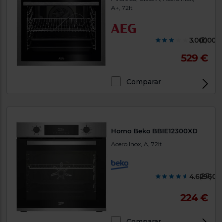
A+, 72lt
3.000000
(2)
529 €
Comparar
Horno Beko BBIE12300XD
Acero Inox, A, 72lt
4.629600
(27)
224 €
Comparar