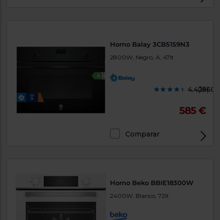
Horno Balay 3CB5159N3
2800W, Negro, A, 47lt
4.428600
(14)
585 €
Comparar
Horno Beko BBIE18300W
2400W, Blanco, 72lt