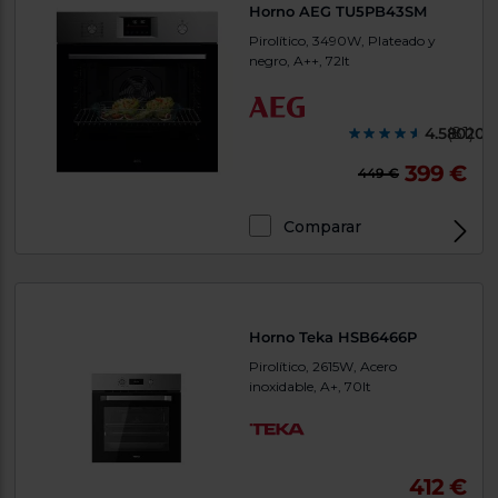
Horno AEG TU5PB43SM
Pirolítico, 3490W, Plateado y
negro, A++, 72lt
4.580200
(81)
399 €
449 €
Comparar
Horno Teka HSB6466P
Pirolítico, 2615W, Acero
inoxidable, A+, 70lt
412 €