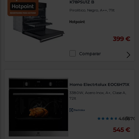
K78PSU1Z B
Pirolítico, Negro, A++, 71lt
399 €
Comparar
Horno Electrtolux EOC6H71X
3380W, Acero Inox, A+, Clase A,
72lt
4.666700
(3)
545 €