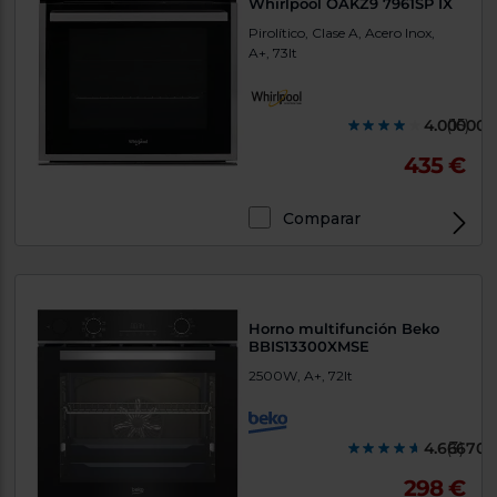
Whirlpool OAKZ9 7961SP IX
Pirolítico, Clase A, Acero Inox,
A+, 73lt
4.000000
(15)
435 €
Comparar
Horno multifunción Beko
BBIS13300XMSE
2500W, A+, 72lt
4.666700
(3)
298 €