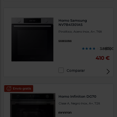
Horno Samsung
NV7B41301AS
Pirolítico, Acero Inox, A+, 76lt
3.880000
(25)
410 €
Comparar
Envío gratis
Horno Infiniton DG70
Clase A, Negro Inox, A+, 72lt