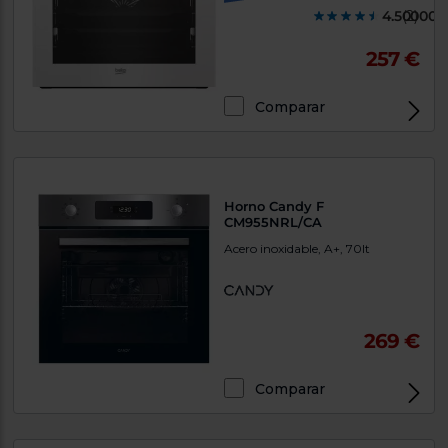
4.500000
(2)
257 €
Comparar
Horno Candy F
CM955NRL/CA
Acero inoxidable, A+, 70lt
269 €
Comparar