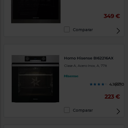
349 €
Comparar
Horno Hisense BI62216AX
Clase A, Acero Inox, A, 77lt
4.166700
(18)
223 €
Comparar