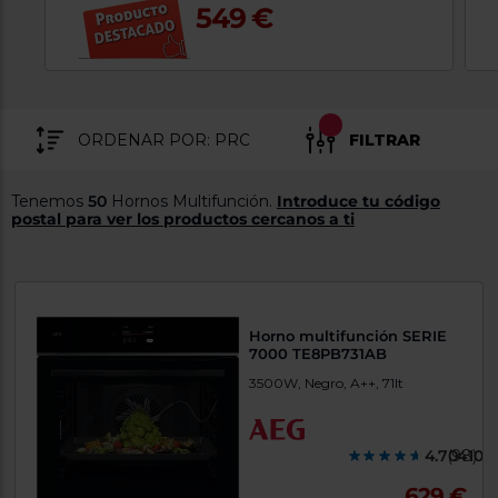
549 €
tá
ti
p
y
us
lo
con
g
mejor
d
plazo
to
de
FILTRAR
y
ar
entrega
Tenemos
50
Hornos Multifunción.
Introduce tu código
postal para ver los productos cercanos a ti
¿Por
qué
te
pedimos
tu
código
Horno multifunción SERIE
postal?
7000 TE8PB731AB
Productos
3500W, Negro, A++, 71lt
con
entrega
en
24
horas
y/o
4.704100
(98)
los más
cercanos
629 €