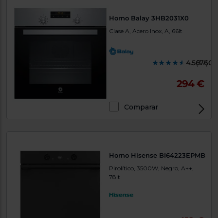
Horno Balay 3HB2031X0
Clase A, Acero Inox, A, 66lt
4.567600
(37)
294 €
Comparar
Horno Hisense BI64223EPMB
Pirolítico, 3500W, Negro, A++,
78lt