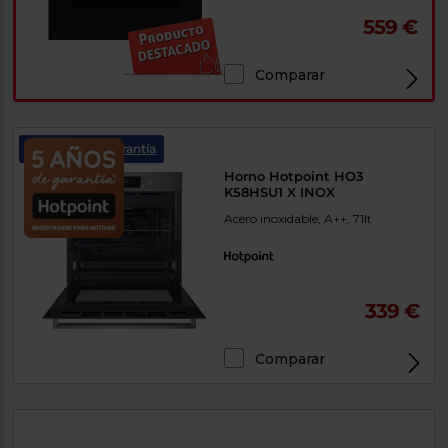
559 €
Comparar
5 años de garantía
Horno Hotpoint HO3
K58HSU1 X INOX
Acero inoxidable, A++, 71lt
339 €
Comparar