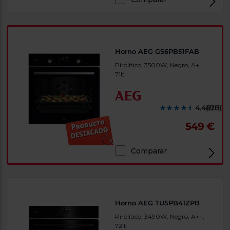
Horno AEG GS6PB51FAB
Pirolítico, 3500W, Negro, A+,
71lt
4.482600
(201)
549 €
Comparar
Horno AEG TU5PB41ZPB
Pirolítico, 3490W, Negro, A++,
72lt