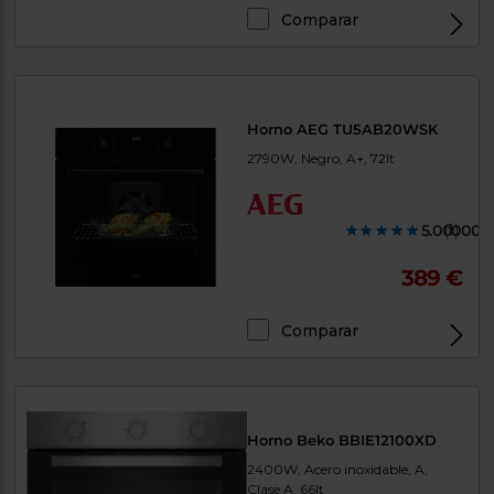
Comparar
Horno AEG TU5AB20WSK
2790W, Negro, A+, 72lt
5.000000
(1)
389 €
Comparar
Horno Beko BBIE12100XD
2400W, Acero inoxidable, A,
Clase A, 66lt