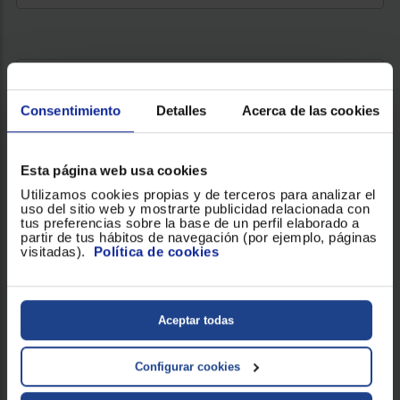
Consentimiento
Detalles
Acerca de las cookies
LAVADORA CARGA FRONTAL TEKA WM 20941 W SP
Clasificación Energética : A
Capacidad de carga (Kg) : 9
Esta página web usa cookies
Revoluciones (RPM) : 1400
Utilizamos cookies propias y de terceros para analizar el
uso del sitio web y mostrarte publicidad relacionada con
tus preferencias sobre la base de un perfil elaborado a
partir de tus hábitos de navegación (por ejemplo, páginas
335 €
visitadas).
Política de cookies
Aceptar todas
VER PRODUCTO
Configurar cookies