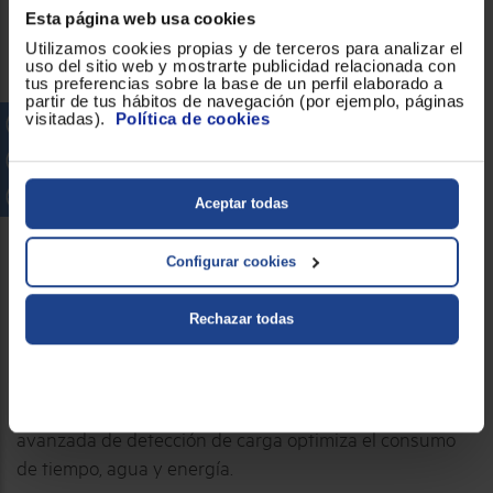
LAVADORA DE LIBRE
Esta página web usa cookies
INSTALACIÓN AEG
Utilizamos cookies propias y de terceros para analizar el
uso del sitio web y mostrarte publicidad relacionada con
tus preferencias sobre la base de un perfil elaborado a
LFE6G54H4B DE 10.5
partir de tus hábitos de navegación (por ejemplo, páginas
visitadas).
Política de cookies
KG Y CLASE A
Aceptar todas
Limpieza rápida a plena carga. La IA
ajusta el ciclo al peso de la ropa
Configurar cookies
Con la Serie 6000 MaxWash tienes velocidad y
Rechazar todas
flexibilidad: un ciclo rápido para cargas de gran tamaño.
Acorta otros ciclos a placer con TimeSave Plus. Incluye
ciclo desinfectante antibacteriano. La tecnología
avanzada de detección de carga optimiza el consumo
de tiempo, agua y energía.