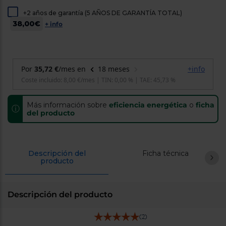
cercanos
+2 años de garantía (5 AÑOS DE GARANTÍA TOTAL)
Priorizamos
la entrega
38,00€
+ info
con
nuestros
propios
instaladores
Te
mostramos
tu tienda
más
cercana
Ahorramos
Más información sobre
eficiencia energética
o
ficha
ⓘ
en
del producto
combustible
y
cuidamos
el planeta
Descripción del
Ficha técnica
producto
VALIDAR
O
Descripción del producto
también
puedes:
(2)
Iniciar