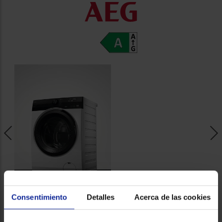
Registrarse
sesión
Consentimiento
Detalles
Acerca de las cookies