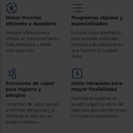
Registrarse
sesión
Motor Inverter
Programas rápidos y
eficiente y duradero
especializados
Reduce vibraciones y
Incluye ciclos diseñados
ofrece un funcionamiento
para prendas delicadas,
más silencioso y fiable
camisas y lavados exprés
ciclo tras ciclo.
que facilitan el cuidado
diario.
Funciones de vapor
Inicio retrasado para
para higiene y
mayor flexibilidad
alergias
Permite programar el
La opción de vapor ayuda
lavado según tu ritmo de
a eliminar alérgenos y a
vida para aprovechar mejor
refrescar la ropa sin un
los horarios disponibles.
lavado intensivo.