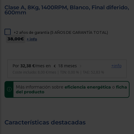
cercanos
Clase A, 8Kg, 1400RPM, Blanco, Final diferido,
Priorizamos
600mm
la entrega
con
nuestros
propios
+2 años de garantía (5 AÑOS DE GARANTÍA TOTAL)
instaladores
Te
38,00€
+ info
mostramos
tu tienda
más
cercana
Ahorramos
en
combustible
y
cuidamos
el planeta
Más información sobre
eficiencia energética
o
ficha
ⓘ
del producto
VALIDAR
O
también
Características destacadas
puedes:
Iniciar