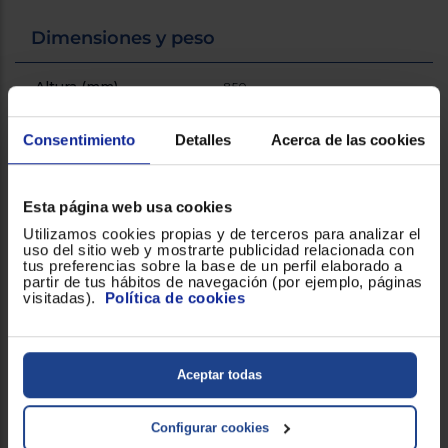
Dimensiones y peso
Altura (mm)
850
Anchura (mm)
600
Consentimiento
Detalles
Acerca de las cookies
Peso (Kg)
72
Esta página web usa cookies
Utilizamos cookies propias y de terceros para analizar el
Profundidad (mm)
560
uso del sitio web y mostrarte publicidad relacionada con
tus preferencias sobre la base de un perfil elaborado a
partir de tus hábitos de navegación (por ejemplo, páginas
visitadas).
Política de cookies
Consumo
Clasificación energética
A
de ruido acustico
Aceptar todas
Consumo de agua
45
Configurar cookies
litros/ciclo