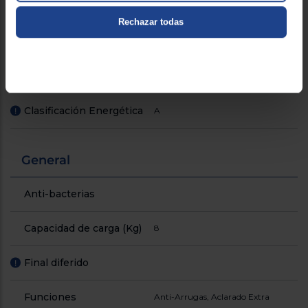
Rechazar todas
Consumo energético
45
kWh/100 ciclos
Motor Inverter
!
Clasificación Energética
A
!
General
Anti-bacterias
Capacidad de carga (Kg)
8
Final diferido
!
Funciones
Anti-Arrugas, Aclarado Extra