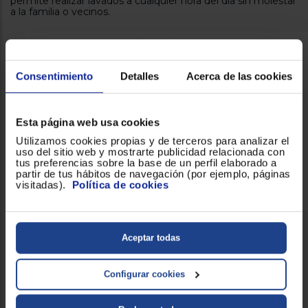
permite realizar lavados a cualquier hora del día sin molestar
a la familia o vecinos.
Consentimiento
Detalles
Acerca de las cookies
Esta página web usa cookies
Utilizamos cookies propias y de terceros para analizar el
uso del sitio web y mostrarte publicidad relacionada con
tus preferencias sobre la base de un perfil elaborado a
partir de tus hábitos de navegación (por ejemplo, páginas
visitadas).
Política de cookies
VarioDrum: cuidado especial de cada prenda
Aceptar todas
El exclusivo
tambor VarioDrum
de la
lavadora cagra
frontal Bosch WUU24T64ES de libre instalación
está
diseñado para tratar tu ropa con el máximo cuidado. Su
Configurar cookies
estructura especial en forma de gota de agua y las palas
asimétricas aseguran que las prendas se muevan
suavemente y se laven uniformemente sin dañarse. Este