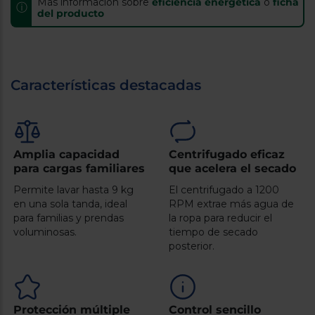
Más información sobre
eficiencia energética
o
ficha
Registrarse
ⓘ
sesión
del producto
Características destacadas
Amplia capacidad
Centrifugado eficaz
para cargas familiares
que acelera el secado
Permite lavar hasta 9 kg
El centrifugado a 1200
en una sola tanda, ideal
RPM extrae más agua de
para familias y prendas
la ropa para reducir el
voluminosas.
tiempo de secado
posterior.
Protección múltiple
Control sencillo