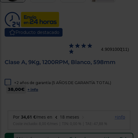
cercanos
Priorizamos
la entrega
con
nuestros
propios
Producto destacado
instaladores
Te
mostramos
tu tienda
4.9091000
(11)
más
cercana
Clase A, 9Kg, 1200RPM, Blanco, 598mm
Ahorramos
en
combustible
y
cuidamos
el planeta
+2 años de garantía (5 AÑOS DE GARANTÍA TOTAL)
38,00€
+ info
VALIDAR
O
también
puedes:
Iniciar