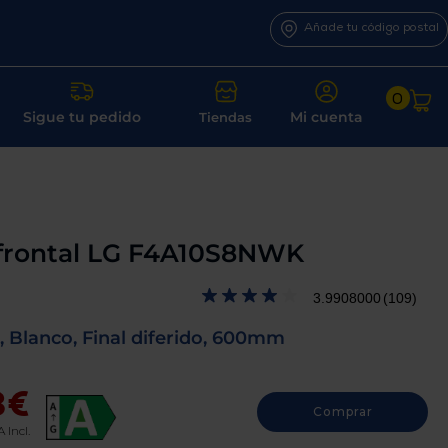
Añade tu código postal
0
Sigue tu pedido
Mi cuenta
Tiendas
 frontal LG F4A10S8NWK
3.9908000
(109)
 Blanco, Final diferido, 600mm
3€
Comprar
A Incl.