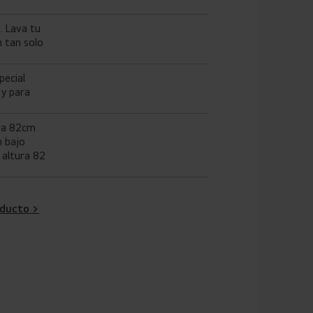
. Lava tu
 tan solo
pecial
 y para
era 82cm
n bajo
 altura 82
oducto >