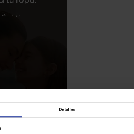
 tu ropa.
ras energía.
Detalles
s