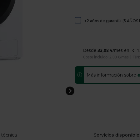
de
dispositivos
táctiles
pueden
+2 años de garantía (5 AÑ
usar
los
gestos
de
tocar
y
arrastrar.
ⓘ
Más información sobre
e
 técnica
Servicios disponible