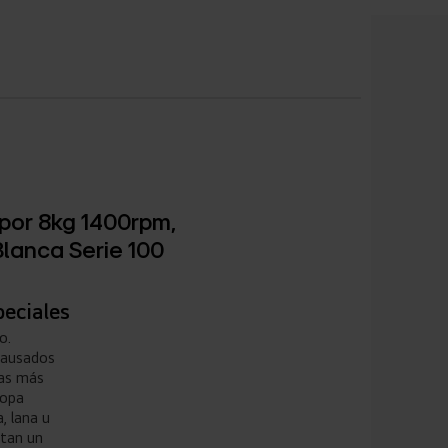
por 8kg 1400rpm,
Blanca Serie 100
peciales
o.
pausados
das más
ropa
, lana u
itan un