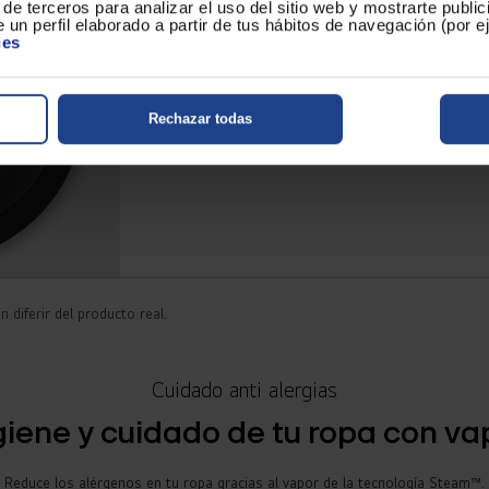
de terceros para analizar el uso del sitio web y mostrarte publi
 un perfil elaborado a partir de tus hábitos de navegación (por 
ies
Rechazar todas
 diferir del producto real.
Cuidado anti alergias
giene y cuidado de tu ropa con va
Reduce los alérgenos en tu ropa gracias al vapor de la tecnología Steam™.