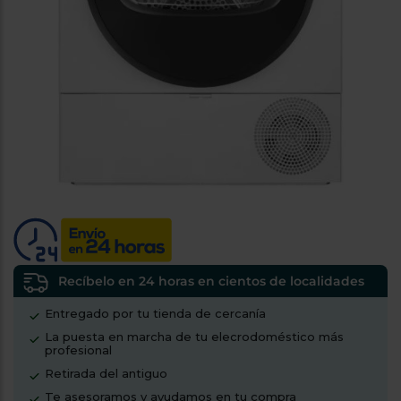
tá
ti
p
y
us
lo
con
g
mejor
d
plazo
to
de
y
ar
entrega
¿Por
qué
te
pedimos
tu
código
Recíbelo en 24 horas en cientos de localidades
postal?
Entregado por tu tienda de cercanía
Productos
La puesta en marcha de tu elecrodoméstico más
con
profesional
entrega
en
24
Retirada del antiguo
horas
y/o
Te asesoramos y ayudamos en tu compra
los más