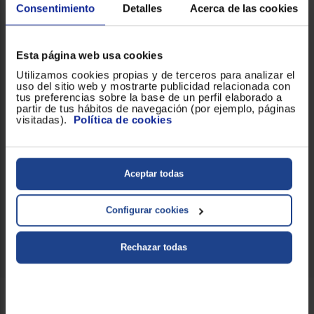
entre estabilidad y facilidad de colocación.
Consentimiento
Detalles
Acerca de las cookies
Consumo, ruido y display
clasificación energética
La Bosch WQG243D0ES muestra una
Esta página web usa cookies
359
202 kWh/año
y un consumo de energía anual de
, con un
nivel sonoro durante el funcionamiento de 64 dB. Cuenta con
Utilizamos cookies propias y de terceros para analizar el
display integrado para un manejo claro de los programas y
uso del sitio web y mostrarte publicidad relacionada con
avisos.
tus preferencias sobre la base de un perfil elaborado a
partir de tus hábitos de navegación (por ejemplo, páginas
Programas y funciones destacadas
visitadas).
Política de cookies
Incluye programas especiales como seco para planchar, seco
para guardar y extra seco para guardar, además de opciones
como Fácil plancha y Secado delicado. Está equipada con
función antiarrugas, señal acústica de fin de programa, la
Aceptar todas
práctica función Pausa+Carga para añadir prendas olvidadas y la
opción Terminado 24 h para ajustar el fin del ciclo.
Configurar cookies
Tu hogar se merece lo mejor. ¡Consíguelo!
Rechazar todas
Servicios Euronics disponibles