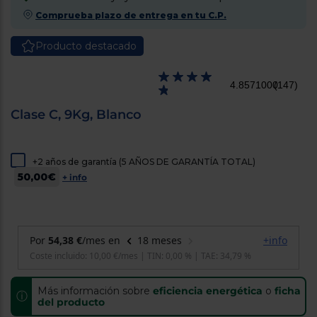
cercanos
Comprueba plazo de entrega en tu C.P.
Priorizamos
la entrega
con
Producto destacado
nuestros
propios
instaladores
4.8571000
(147)
Te
mostramos
tu tienda
Clase C, 9Kg, Blanco
más
cercana
Ahorramos
en
+2 años de garantía (5 AÑOS DE GARANTÍA TOTAL)
combustible
50,00€
+ info
y
cuidamos
el planeta
VALIDAR
O
también
puedes:
Más información sobre
eficiencia energética
o
ficha
ⓘ
del producto
Iniciar