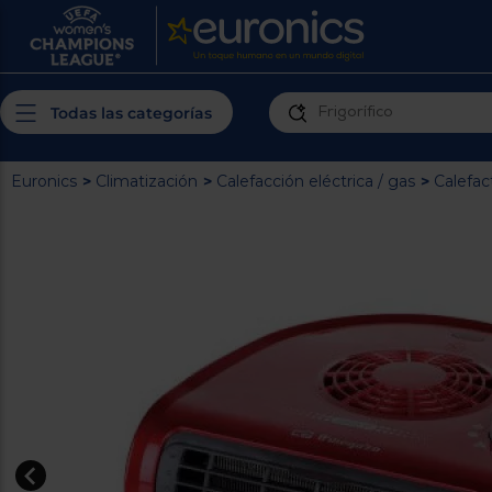
¿Por qué t
Produ
Personaliza tu
Todas las categorías
cerc
experiencia de
Prior
compra
insta
Euronics
>
Climatización
>
Calefacción eléctrica / gas
>
Calefac
Introduce tu código postal para
Te m
conocer los productos más cercanos a
ti y con mejor plazo de entrega
Ahor
plan
Inicia