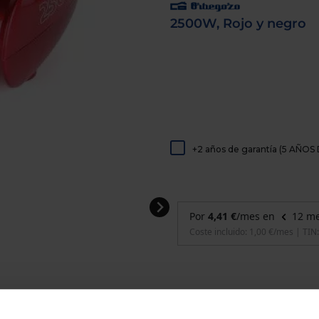
de
dispositivos
2500W, Rojo y negro
táctiles
pueden
usar
los
gestos
de
tocar
y
arrastrar.
+2 años de garantía (5 AÑ
 técnica
Servicios disponible