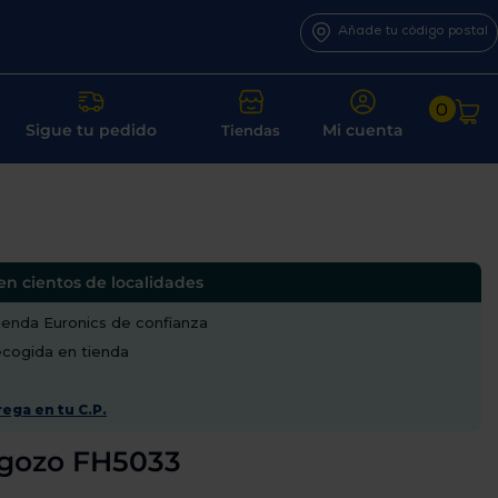
Añade tu código postal
0
Sigue tu pedido
Mi cuenta
Tiendas
en cientos de localidades
enda Euronics de confianza
recogida en tienda
ega en tu C.P.
egozo FH5033