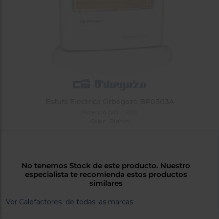
tá
ti
p
y
us
lo
con
g
mejor
d
plazo
to
de
y
ar
entrega
Estufa Eléctrica Orbegozo BP0303A
¿Por
qué
Potencia (W) : 1200
te
Color : Blanco
pedimos
tu
código
postal?
No tenemos Stock de este producto. Nuestro
especialista te recomienda estos productos
Productos
similares
con
entrega
Ver Calefactores de todas las marcas
en
24
horas
y/o
los más