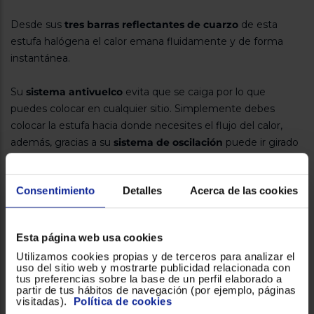
Registrarse
sesión
Desde sus
tres barras reflectantes de cuarzo
de esta
estufa halógena el calor emana fluidamente y de forma
instantánea.
Su
sistema antivuelco
evita que se caiga por lo que
puedes colocar en cualquier sitio. Simplemente debes
colocar la estufa hacia donde necesites el flujo del calor,
además, gracias a su
sistema de oscilación
puede ir girado
para conseguir la temperatura deseada en toda la estancia.
Con sus
tres niveles de regulación
vas a poder escoger la
Consentimiento
Detalles
Acerca de las cookies
temperatura que necesites en cada momento.
Caliéntate con la llegada del invierno gracias a
la estufa
Esta página web usa cookies
eléctrica Orbegozo BP0303A en Blanco.
Utilizamos cookies propias y de terceros para analizar el
uso del sitio web y mostrarte publicidad relacionada con
tus preferencias sobre la base de un perfil elaborado a
partir de tus hábitos de navegación (por ejemplo, páginas
visitadas).
Política de cookies