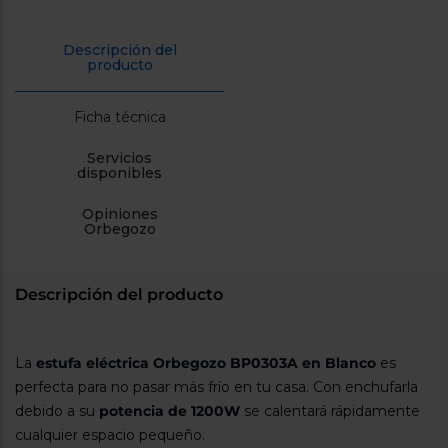
cercanos
Priorizamos
la entrega
Descripción del
con
producto
nuestros
propios
instaladores
Ficha técnica
Te
mostramos
tu tienda
Servicios
disponibles
más
cercana
Ahorramos
Opiniones
en
Orbegozo
combustible
y
cuidamos
el planeta
Descripción del producto
VALIDAR
La
estufa eléctrica Orbegozo BP0303A en Blanco
es
O
perfecta para no pasar más frío en tu casa. Con enchufarla
también
puedes:
debido a su
potencia de 1200W
se calentará rápidamente
cualquier espacio pequeño.
Iniciar