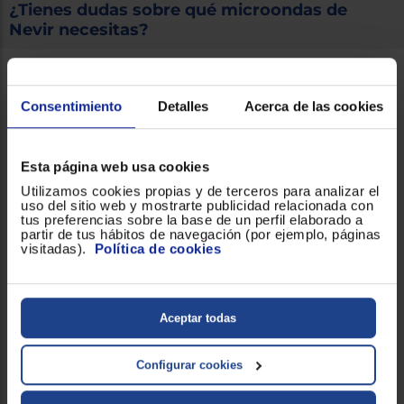
¿Tienes dudas sobre qué microondas de
Nevir necesitas?
Si tu viejo
microondas
te está empezando a dar
problemas, no calienta bien, tus alimentos quedan crudos
Consentimiento
Detalles
Acerca de las cookies
por el centro e incluso quemados por los extremos y
buscas un nuevo modelo que te aporte calidad y
bienestar en casa, has llegado al sitio indicado.
Esta página web usa cookies
Utilizamos cookies propias y de terceros para analizar el
Los
microondas
Nevir
son opciones sencillas y a muy
uso del sitio web y mostrarte publicidad relacionada con
tus preferencias sobre la base de un perfil elaborado a
buen precio que cuentan con todas las innovaciones que
partir de tus hábitos de navegación (por ejemplo, páginas
convertirán a tu cocina en un lugar más práctico y cómodo
visitadas).
Política de cookies
en la tarea de cocinar.
No te pierdas en
Euronics
todo lo que debes saber sobre
Aceptar todas
los microondas de este fabricante.
Configurar cookies