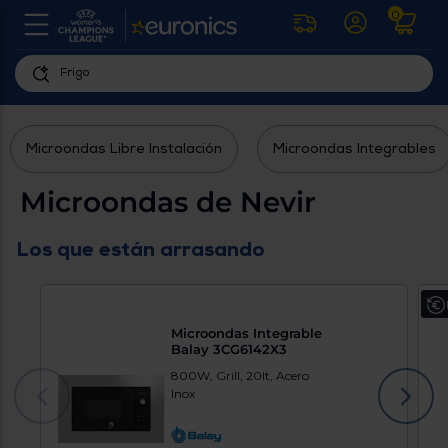
0
U
la
fe
Personaliza
ha
ar
tu
y
Microondas Libre Instalación
Microondas Integrables
experiencia
ab
p
de
se
Microondas de Nevir
compra
lo
re
Introduce
di
Los que están arrasando
Pu
tu
in
código
p
postal
ir
al
para
re
Microondas Integrable
conocer
d
Balay 3CG6142X3
los
b
800W, Grill, 20lt, Acero
se
productos
Inox
L
más
us
cercanos
d
di
a