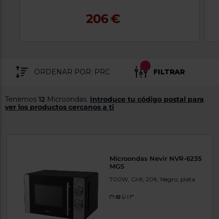
tá
ti
p
206 €
y
us
lo
con
g
mejor
d
plazo
to
de
y
ar
entrega
FILTRAR
Tenemos
12
Microondas.
Introduce tu código postal para
¿Por
ver los productos cercanos a ti
qué
te
pedimos
tu
código
postal?
Microondas Nevir NVR-6235
Productos
MGS
con
700W, Grill, 20lt, Negro, plata
entrega
en
24
horas
y/o
los más
cercanos