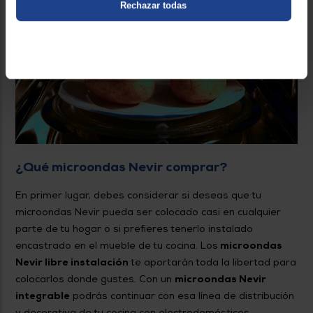
Rechazar todas
¿Qué microondas Nevir comprar?
En primer lugar, debes considerar si deseas que tu
microondas Nevir pueda ser colocado casi en cualquier
parte de tu hogar o si prefieres tenerlo instalado
encastrado en el mueble de tu cocina. Los
microondas
Nevir libre instalación
te aportarán toda la libertad para
colocarlos donde gustes. Con un
microondas Nevir
integrable
podrás continuar con esa línea de distribución
y decorativa de tu cocina con electrodomésticos