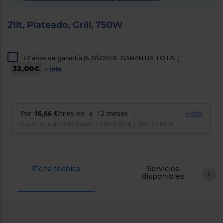
cercanos
Priorizamos
la entrega
21lt, Plateado, Grill, 750W
con
nuestros
propios
instaladores
+2 años de garantía (5 AÑOS DE GARANTÍA TOTAL)
Te
32,00€
+ info
mostramos
tu tienda
más
cercana
Ahorramos
en
combustible
y
cuidamos
el planeta
VALIDAR
Ficha técnica
Servicios
disponibles
O
también
puedes:
Iniciar