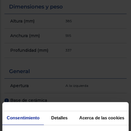
Dimensiones y peso
Altura (mm)
385
Anchura (mm)
595
Profundidad (mm)
337
General
Apertura
A la izquierda
Base de cerámica
!
Capacidad (lt)
21
Consentimiento
Detalles
Acerca de las cookies
Grill
!