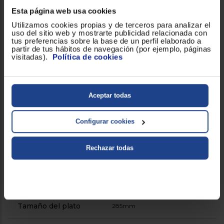
Esta página web usa cookies
Grill simultáneo
!
Utilizamos cookies propias y de terceros para analizar el
uso del sitio web y mostrarte publicidad relacionada con
tus preferencias sobre la base de un perfil elaborado a
Luz LED
!
partir de tus hábitos de navegación (por ejemplo, páginas
visitadas).
Política de cookies
Número de niveles de
5
Potencia
Aceptar todas
Plato giratorio
!
Configurar cookies
Potencia del grill (W)
1000
Rechazar todas
Potencia Microondas (W)
750
Reloj integrado
!
Tamaño del plato
285mm