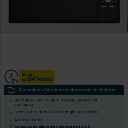
tá
ti
p
y
us
lo
con
g
mejor
d
plazo
to
de
y
ar
entrega
¿Por
qué
te
pedimos
tu
código
Recíbelo en 24 horas en cientos de localidades
postal?
Recógelo GRATIS en tu tienda Euronics de
confianza
Productos
con
Directo a tu domicilio o recogida en tienda
entrega
en
24
Entrega rápida
horas
y/o
Comprueba plazo de entrega en tu C.P.
los más