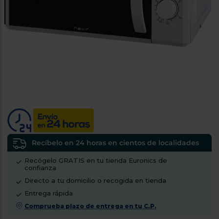
tá
ti
p
y
us
lo
con
g
mejor
d
plazo
to
de
y
ar
entrega
¿Por
qué
te
pedimos
tu
Recíbelo en 24 horas en cientos de localidades
código
Recógelo GRATIS en tu tienda Euronics de
postal?
confianza
Productos
Directo a tu domicilio o recogida en tienda
con
Entrega rápida
entrega
en
24
Comprueba plazo de entrega en tu C.P.
horas
y/o
los más