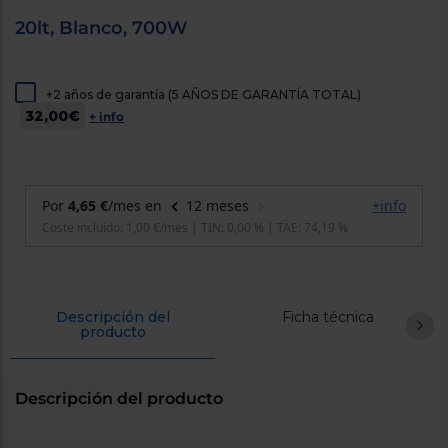
cercanos
20lt, Blanco, 700W
Priorizamos
la entrega
con
nuestros
propios
+2 años de garantía (5 AÑOS DE GARANTÍA TOTAL)
instaladores
32,00€
+ info
Te
mostramos
tu tienda
más
cercana
Ahorramos
en
combustible
y
cuidamos
el planeta
Descripción del
Ficha técnica
VALIDAR
producto
O
también
Descripción del producto
puedes:
Iniciar